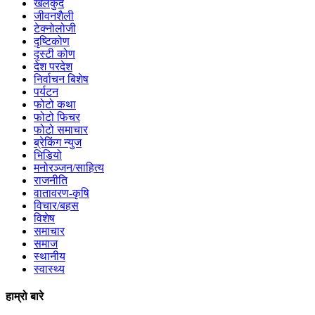
खेलकुद
जीवनशैली
टेक्नोलोजी
दृष्टिकोण
दृस्टी कोण
देश परदेश
निर्वाचन बिशेष
पर्यटन
फोटो कथा
फोटो फिचर
फोटो समाचार
ब्रेकिंग न्युज
भिडियो
मनोरञ्जन/साहित्य
राजनीति
वातावरण-कृषि
विचार/बहस
विशेष
समाचार
समाज
स्थानीय
स्वास्थ्य
हाम्रो बारे