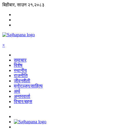
बिहीबार, साउन २१,२०८३
×
समाचार
विशेष
स्थानीय
राजनीति
जीवनशैली
मनोरञ्जन/साहित्य
अर्थ
अन्तरवार्ता
विचार/बहस