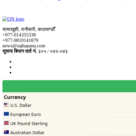
सामाखुशी, रानीबारी, काठमाण्डौँ
+977-014355338
+977-9810141879
news@sajhapana.com
सुचना बिभाग दर्ता नं.
३०५ / ०७२-०७३