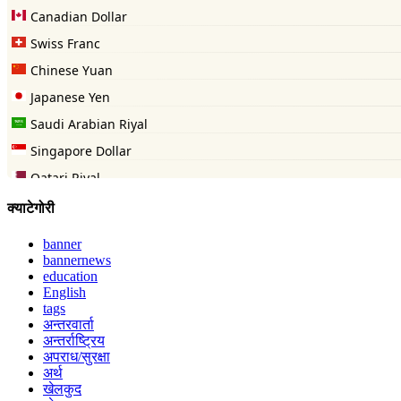
क्याटेगोरी
banner
bannernews
education
English
tags
अन्तरवार्ता
अन्तर्राष्ट्रिय
अपराध/सुरक्षा
अर्थ
खेलकुद