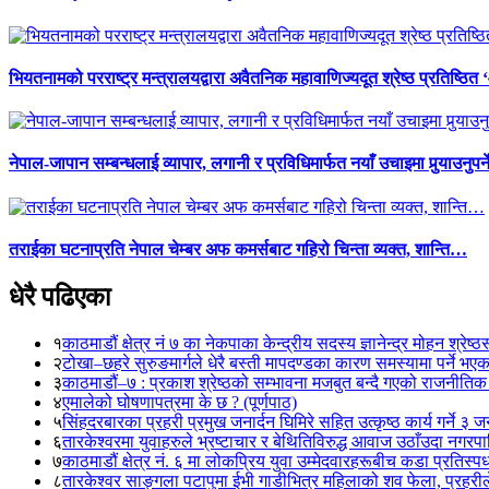
भियतनामको परराष्ट्र मन्त्रालयद्वारा अवैतनिक महावाणिज्यदूत श्रेष्ठ प्रतिष्ठित
नेपाल-जापान सम्बन्धलाई व्यापार, लगानी र प्रविधिमार्फत नयाँ उचाइमा पुर्‍याउनुपर
तराईका घटनाप्रति नेपाल चेम्बर अफ कमर्सबाट गहिरो चिन्ता व्यक्त, शान्ति…
धेरै पढिएका
१
काठमाडौं क्षेत्र नं ७ का नेकपाका केन्द्रीय सदस्य ज्ञानेन्द्र मोहन श्रेष्ठ
२
टोखा–छहरे सुरुङमार्गले धेरै बस्ती मापदण्डका कारण समस्यामा पर्ने भए
३
काठमाडौं–७ : प्रकाश श्रेष्ठको सम्भावना मजबुत बन्दै गएको राजनीतिक
४
एमालेको घोषणापत्रमा के छ ? (पूर्णपाठ)
५
सिंहदरबारका प्रहरी प्रमुख जनार्दन घिमिरे सहित उत्कृष्ठ कार्य गर्ने ३ 
६
तारकेश्वरमा युवाहरुले भ्रष्टाचार र बेथितिविरुद्ध आवाज उठाँउदा नगरपालि
७
काठमाडौं क्षेत्र नं. ६ मा लोकप्रिय युवा उम्मेदवारहरूबीच कडा प्रतिस्पर्
८
तारकेश्वर साङ्गला पटापुमा ईभी गाडीभित्र महिलाको शव फेला, प्रहरीले