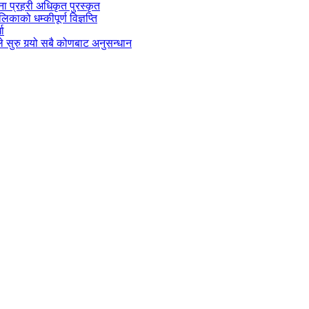
जना प्रहरी अधिकृत पुरस्कृत
काको धम्कीपूर्ण विज्ञप्ति
धा
 सुरु गर्‍यो सबै कोणबाट अनुसन्धान