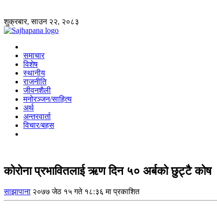
शुक्रबार, साउन २२, २०८३
समाचार
विशेष
स्थानीय
राजनीति
जीवनशैली
मनोरञ्जन/साहित्य
अर्थ
अन्तरवार्ता
विचार/बहस
कोरोना प्रभावितलाई ऋण दिन ५० अर्बको छुट्टै कोष
साझापाना
२०७७ जेठ १५ गते १८:३६ मा प्रकाशित