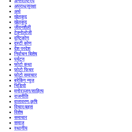
अन्तर्राष्ट्रिय
अपराध/सुरक्षा
अर्थ
खेलकुद
खेलकुद
जीवनशैली
टेक्नोलोजी
दृष्टिकोण
दृस्टी कोण
देश परदेश
निर्वाचन बिशेष
पर्यटन
फोटो कथा
फोटो फिचर
फोटो समाचार
ब्रेकिंग न्युज
भिडियो
मनोरञ्जन/साहित्य
राजनीति
वातावरण-कृषि
विचार/बहस
विशेष
समाचार
समाज
स्थानीय