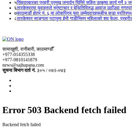
५
सिंहदरबारका प्रहरी प्रमुख जनार्दन घिमिरे सहित उत्कृष्ठ कार्य गर्ने ३ 
६
तारकेश्वरमा युवाहरुले भ्रष्टाचार र बेथितिविरुद्ध आवाज उठाँउदा नगरपालि
७
काठमाडौं क्षेत्र नं. ६ मा लोकप्रिय युवा उम्मेदवारहरूबीच कडा प्रतिस्पर्
८
तारकेश्वर साङ्गला पटापुमा ईभी गाडीभित्र महिलाको शव फेला, प्रहरीले
सामाखुशी, रानीबारी, काठमाण्डौँ
+977-014355338
+977-9810141879
news@sajhapana.com
सुचना बिभाग दर्ता नं.
३०५ / ०७२-०७३