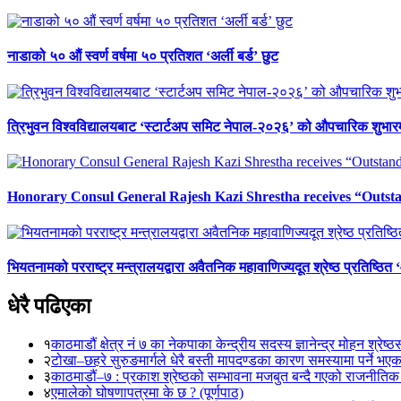
नाडाको ५० औं स्वर्ण वर्षमा ५० प्रतिशत ‘अर्ली बर्ड’ छुट
त्रिभुवन विश्वविद्यालयबाट ‘स्टार्टअप समिट नेपाल-२०२६’ को औपचारिक शुभारम
Honorary Consul General Rajesh Kazi Shrestha receives “Outs
भियतनामको परराष्ट्र मन्त्रालयद्वारा अवैतनिक महावाणिज्यदूत श्रेष्ठ प्रतिष्ठित
धेरै पढिएका
१
काठमाडौं क्षेत्र नं ७ का नेकपाका केन्द्रीय सदस्य ज्ञानेन्द्र मोहन श्रेष्ठ
२
टोखा–छहरे सुरुङमार्गले धेरै बस्ती मापदण्डका कारण समस्यामा पर्ने भए
३
काठमाडौं–७ : प्रकाश श्रेष्ठको सम्भावना मजबुत बन्दै गएको राजनीतिक
४
एमालेको घोषणापत्रमा के छ ? (पूर्णपाठ)