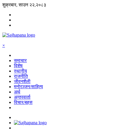
शुक्रबार, साउन २२,२०८३
×
समाचार
विशेष
स्थानीय
राजनीति
जीवनशैली
मनोरञ्जन/साहित्य
अर्थ
अन्तरवार्ता
विचार/बहस