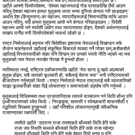
चलाउने शासक,जनता,कर्मचारी सबै वर्ग,जाताजातिलाई समेटिएको छ।
उहाँले आफ्नो दिव्योपदेशमा, ‘देशका महाजनलाई गोड प्रसाहदेखि उँभो आउन
नदिनु देशका महाजन हाम्रा मुलुकमा लाया भन्या दुनिजा कंगाल गरी छाड्दछन्’
अर्थात् देश (हिन्दुस्तान) का महाजन, व्यापारीहरूलाई सिमानादेखि माथि आउन
आउन् नदिनु, यदी हाम्रा मुलुकमा आयो भने कंगाल गरिछाड्दछन् । विदेशी
महाजन आयो भने स्वदेशी उद्योग तथा व्यापारमात्र होइन, देशको अर्थतन्त्रलाई
सखाप पार्नेछ भनी दिव्योपदेशको भावार्थ रहेको छ ।
राष्ट्र निर्मातालाई बद्नाम गरि बिदेशीका इशारामा नेपाललाई विखण्डन तर्फ
लैजान चाहनेहरुले उहाँलाई संकुचित बिचारले व्यख्या गर्ने गरेका छन्,कसैकसैले
उहाँलाई विस्तारवादीको संज्ञा पनि दिन्छन् तर उनको यस्तो नीति भएको भए यस
मुलुकको नाम नेपाल नराखेर गोरखा नै हुन्थ्यो होला ।
त्यतिमात्र नभई, राष्ट्रिय एकीकरणपछि उहाँले ‘मेरा साना दुःखले आज्र्याको
मुलुक होइन, सबै जातको फूलबारी हो, सबैलाई चेतना भया” भनी राष्ट्रियताको
बीजारोपण गर्नुभएको थियो ।राष्ट्र निर्माताले नेपाल राष्ट्रलाई सबै जातजातिको
साझा फूलबारीको संज्ञा दिई लोकतन्त्र र समानताको उद्घोष पनि गर्नुभयो ।
मुलुकलाई विधिसम्मत तथा प्रजातान्त्रिक तवरले सञ्चालन गर्न थिति बाँध्नु पनि
पृथ्वीनारायणको ध्येय थियो । निरङ्कुश, सामन्ती र स्वेच्छाचारी शासनशैली र
पद्धतिको विपक्षमा हुनुहुन्थ्यो । उहाँ गतिशील लोकतन्त्रमुखी संवैधानिक
राजतन्त्रका पक्षपाती थिए ।
त्यसैले उहाँले ‘उप्रान्त राजा रामशाहले बाँध्यको थिति हेरि सके
राजा जय स्थिति मल्लले बाँध्यको थिति हेरि सके राजा महेन्द्र
मल्लले वाँध्यको थिति पनि हेरि सके ईश्वर दियो भन्या म पनि