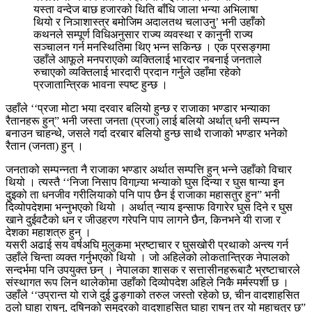
यस्ता वन्देज बाछ हजारको थिति बाँधि जाला भन्या अभिलाषा
थियो र निञाशास्त्र बमोजिम अदालतथ चलाउनु’ भनी उहाँको
कथनले सम्पूर्ण विधिअनुसार राज्य व्यवस्था र कानुनी राज्य
सञ्चालन गर्न मनस्थितिमा थिए भन्न सकिन्छ । एक प्रसङ्गमा
उहाँले आफूले मनपराएको व्यक्तिलाई भारदार नबनाई जनताले
रुचाएको व्यक्तिलाई भारदारी प्रदान गर्नुले उहाँमा रहेको
प्रजातान्त्रिक भावना स्पष्ट हुन्छ ।
उहाँले ‘‘प्रजा मोटा भया दरवार बलियो हुन्छ र राजाका भण्डार भन्याका
रैतानहरू हुन्” भनी जस्ता जनता (प्रजा) लाई बलियो अर्थात् धनी सम्पन्न
बनाउन चाहन्थे, जसले गर्दा दरबार बलियो हुन्छ साथै राजाको भण्डार भनेको
रैतान (जनता) हुन् ।
जनताको सम्पन्नता नै राजाका भण्डार अर्थात सम्पत्ति हुन् भन्ने उहाँको विचार
थियो । त्यस्तै ‘‘निजा निसाप विगान्र्या भन्याको घुस दिन्या र घुस षान्या इन
दुइको ता धनजीव गरीलियाको पनि पाप छैन ई राजाका महासतुर हुन” भनी
दिव्योपदेशमा भन्नुभएको थियो । अर्थात् न्याय इन्साफ विगारेर घुस दिने र घुस
खाने दुईवटैको धन र जीउहरण गरेपनि पाप लागने छैन, किनभने यी राजा र
देशका महाशत्रु हुन् ।
यसरी अढाई सय वर्षअघि मुलुकमा भ्रष्टाचार र घुसखोरी प्रथाको अन्त्य गर्न
उहाँले चिन्ता व्यक्त गर्नुभएको थियो । जो अहिलेको लोकतान्त्रिक नेपालको
सन्दर्भमा पनि उपयुक्त छन् । नेपालका शासक र सत्तासीनहरूबाटै भ्रष्टाचारले
संस्थागत रूप लिन थालेकोमा उहाँको दिव्योपदेश अहिले निकै मर्मस्पर्शी छ ।
उहाँले ‘‘उप्रान्त यो राजे दुई ढुङ्गाको तरुल जस्तो रहेको छ, चीन वादशाहसित
ठुलो घाहा राषनु, दषिनको समुद्रको वादशाहसित घाहा राषनु तर यो महाचतुर छ”