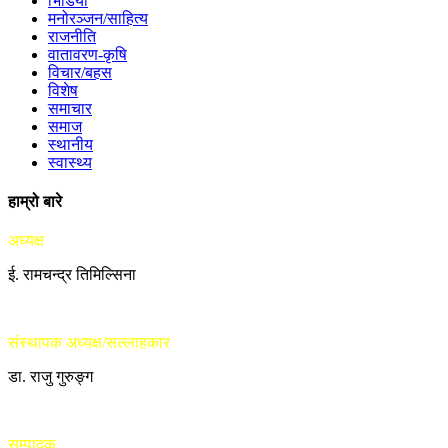
भिडियो
मनोरञ्जन/साहित्य
राजनीति
वातावरण-कृषि
विचार/बहस
विशेष
समाचार
समाज
स्थानीय
स्वास्थ्य
हाम्रो बारे
अध्यक्ष
ई. रामचन्द्र तिमिल्सिना
संस्थापक अध्यक्ष/सल्लाहकार
डा. राजु गुरुङ्ग
सम्पादक