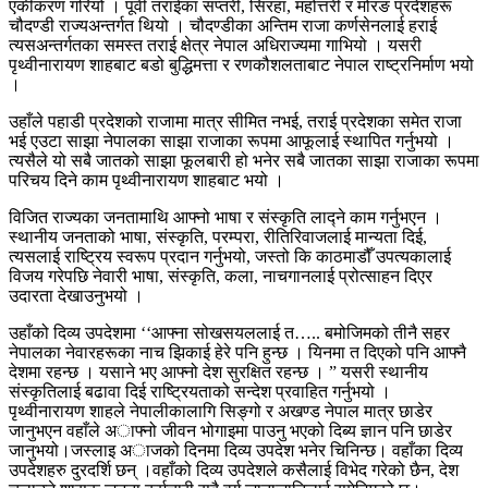
एकीकरण गरियो । पूर्वी तराईका सप्तरी, सिरहा, महोत्तरी र मोरङ प्रदेशहरू
चौदण्डी राज्यअन्तर्गत थियो । चौदण्डीका अन्तिम राजा कर्णसेनलाई हराई
त्यसअन्तर्गतका समस्त तराई क्षेत्र नेपाल अधिराज्यमा गाभियो । यसरी
पृथ्वीनारायण शाहबाट बडो बुद्धिमत्ता र रणकौशलताबाट नेपाल राष्ट्रनिर्माण भयो
।
उहाँले पहाडी प्रदेशको राजामा मात्र सीमित नभई, तराई प्रदेशका समेत राजा
भई एउटा साझा नेपालका साझा राजाका रूपमा आफूलाई स्थापित गर्नुभयो ।
त्यसैले यो सबै जातको साझा फूलबारी हो भनेर सबै जातका साझा राजाका रूपमा
परिचय दिने काम पृथ्वीनारायण शाहबाट भयो ।
विजित राज्यका जनतामाथि आफ्नो भाषा र संस्कृति लाद्ने काम गर्नुभएन ।
स्थानीय जनताको भाषा, संस्कृति, परम्परा, रीतिरिवाजलाई मान्यता दिई,
त्यसलाई राष्ट्रिय स्वरूप प्रदान गर्नुभयो, जस्तो कि काठमाडौँ उपत्यकालाई
विजय गरेपछि नेवारी भाषा, संस्कृति, कला, नाचगानलाई प्रोत्साहन दिएर
उदारता देखाउनुभयो ।
उहाँको दिव्य उपदेशमा ‘‘आफ्ना सोखसयललाई त….. बमोजिमको तीनै सहर
नेपालका नेवारहरूका नाच झिकाई हेरे पनि हुन्छ । यिनमा त दिएको पनि आफ्नै
देशमा रहन्छ । यसाने भए आफ्नो देश सुरक्षित रहन्छ । ” यसरी स्थानीय
संस्कृतिलाई बढावा दिई राष्ट्रियताको सन्देश प्रवाहित गर्नुभयो ।
पृथ्वीनारायण शाहले नेपालीकालागि सिङ्गो र अखण्ड नेपाल मात्र छाडेर
जानुभएन वहाँले अाफ्नो जीवन भोगाइमा पाउनु भएको दिब्य ज्ञान पनि छाडेर
जानुभयो।जस्लाइ अाजको दिनमा दिव्य उपदेश भनेर चिनिन्छ। वहाँका दिव्य
उपदेशहरु दुरदर्शि छन् ।वहाँको दिव्य उपदेशले कसैलाई विभेद गरेको छैन, देश