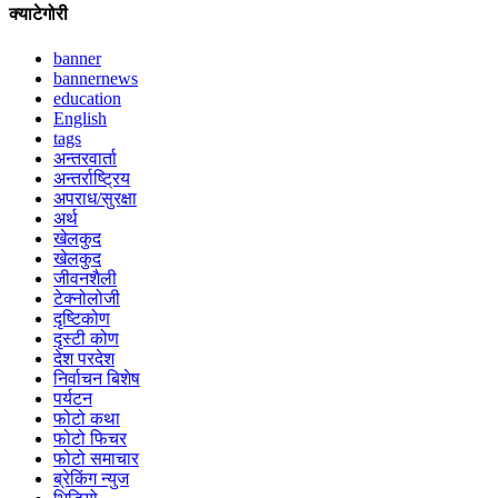
क्याटेगोरी
banner
bannernews
education
English
tags
अन्तरवार्ता
अन्तर्राष्ट्रिय
अपराध/सुरक्षा
अर्थ
खेलकुद
खेलकुद
जीवनशैली
टेक्नोलोजी
दृष्टिकोण
दृस्टी कोण
देश परदेश
निर्वाचन बिशेष
पर्यटन
फोटो कथा
फोटो फिचर
फोटो समाचार
ब्रेकिंग न्युज