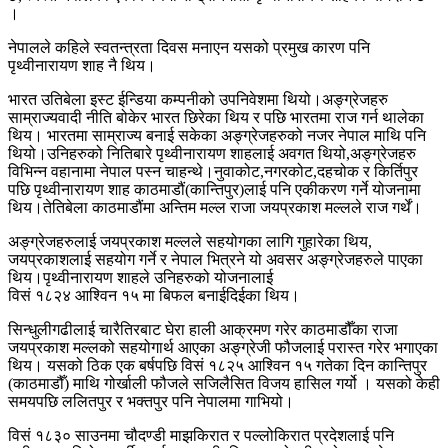
।
नेपालले कहिले स्वतन्त्रता दिवस मनाएन यसको प्रमुख कारण पनि
पृथ्वीनारायण शाह नै थिय।
भारत उतिबेला इस्ट ईन्डिया कम्पनीको उपनिवेशमा थियो।अङ्ग्रेजहरु
साम्राज्यवादी नीति बोकेर भारत छिरेका थिय र पछि भारतमा राज गर्न थालेका
थिय। भारतमा साम्राज्य बनाई सकेका अङ्ग्रेजहरुको नजर नेपाल माथि पनि
थियो।उनिहरुको नितिबारे पृथ्वीनारायण शाहलाई अवगत थियो,अङ्ग्रेजहरु
विभिन्न वहानामा नेपाल पस्न चाहन्थे।नुवाकोट,नगरकोट,दहचोक र किर्तिपुर
पछि पृथ्वीनारायण शाह काठमाडौं(कान्तिपुर)लाई पनि एकीकरण गर्ने योजनामा
थिय।तेतिबेला काठमाडौंमा अन्तिम मल्ल राजा जयप्रकाश मल्लले राज गर्थें।
अङ्ग्रेजहरुलाई जयप्रकाश मल्लले सहयोगका लागि गुहारेका थिय,
जयप्रकाशलाई सहयोग गर्ने र नेपाल भित्रने यो अवसर अङ्ग्रेजहरुले पाएका
थिय।पृथ्वीनारायण शाहले उनिहरुको योजनालाई
विसं १८२४ आश्विन १५ मा बिफल बनाईदिईका थिय।
सिन्धुलीगढीलाई चारैतिरबाट घेरा हाली आक्रमण गरेर काठमाडौँका राजा
जयप्रकाश मल्लको सहयोगार्थ आएका अङ्ग्रेजी फौजलाई परास्त गरेर भगाएका
थिय। यसको ठिक एक बर्षपछि विसं १८२५ आश्विन १५ गतेका दिन कान्तिपुर
(काठमाडौँ) माथि गोर्खाली फौजले सजिलैसित विजय हासिल गर्यो । यसको केही
समयपछि ललितपुर र भक्तपुर पनि नेपालमा गाभियो।
विसं १८३० साउनमा चौदण्डी माझकिरात र पल्लोकिरात प्रदेशलाई पनि