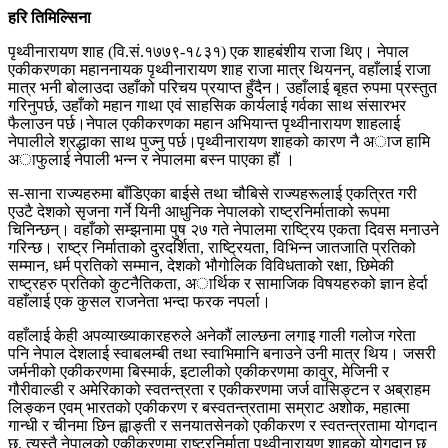
हरि तिमिल्सिना
पृथ्वीनारायण शाह (वि.सं.१७७९-१८३१) एक शाहबंशीय राजा थिए। नेपाल
एकीकरणका महाननायक पृथ्वीनारायण शाह राजा मात्र थियनन्, वहाँलाई राजा
मात्र भनी बोलाउदा उहाँको परिचय प्रयाप्त हुँदैन। उहाँलाई बृहत रुपमा प्रस्तुत
गरिनुपर्छ, उहाँको महान गाथा एवं साहसिक कार्यलाई गर्वका साथ संसारभर
फैलाउन पर्छ।नेपाल एकीकरणका महान अभियान्त पृथ्वीनारायण शाहलाई
नेपालीले श्रद्धाका साथ पुज्नु पर्छ।पृथ्वीनारायण शाहको कारण नै अाज हामि
अाफुलाई नेपाली भन्न र नेपालमा बस्न पाएका हौं ।
स-साना राज्यहरुमा बाँडिएका बाईसे तथा चौबिसे राज्यहरूलाई एकत्रित गरी
एउटै देशको सृजना गर्ने यिनी आधुनिक नेपालको राष्ट्रनिर्माताको रूपमा
चिनिन्छन्। वहाँको सम्झनामा पुष २७ गते नेपालमा राष्ट्रिय एकता दिवस मनाउने
गरिन्छ। राष्ट्र निर्माताको दुरदर्शिता, राष्ट्रियता, विभिन्न जातजाति प्रतिको
सम्मान, धर्म प्रतिको सम्मान, देशको भौगोलिक विविधताको रक्षा, छिमेकी
राष्ट्रहरु प्रतिको कुटनैतिकता, अार्थिक र सामाजिक विषयहरुको ज्ञान हेर्दा
वहाँलाई एक कुसल राजनेता भन्दा फरक नपर्ला।
वहाँलाई केही अपव्याख्याकारहरुले अनेकौं लाल्छना लगाइ गाली गलोज गरेता
पनि नेपाल देशलाई स्वाबलम्बी तथा स्वाभिमानि बनाउने उनी मात्र थिय। जसरी
जर्मनीको एकीकरणमा बिस्मार्क, इटालीको एकीकरणमा कावुर, मेजिनी र
गौरीवाल्डी र अमेरिकाको स्वतन्त्रता र एकीकरणमा जर्ज वासिङ्टन र अब्राहम
लिङ्कन एवम् भारतको एकीकरण र बस्वतन्त्रतामा सम्राट अशोक, महात्मा
गान्धी र चीनमा छिन ह्वाङ्ती र सनयातसेनको एकीकरण र स्वतन्त्रतामा योगदान
छ, त्यस्तै नेपालको एकीकरणमा राष्ट्रनिर्माता पृथ्वीनारायण शाहको योगदान छ