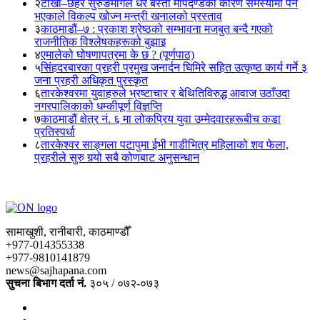
२
टोखा–छहरे सुरुङमार्गले धेरै बस्ती मापदण्डका कारण समस्यामा पर्ने
भएकाले विकल्प खोज्न मन्त्री खनालको प्रस्ताव
३
काठमाडौं–७ : प्रकाश श्रेष्ठको सम्भावना मजबुत बन्दै गएको
राजनीतिक विश्लेषकहरूको बुझाइ
४
एमालेको घोषणापत्रमा के छ ? (पूर्णपाठ)
५
सिंहदरबारका प्रहरी प्रमुख जनार्दन घिमिरे सहित उत्कृष्ठ कार्य गर्ने ३
जना प्रहरी अधिकृत पुरस्कृत
६
तारकेश्वरमा युवाहरुले भ्रष्टाचार र बेथितिविरुद्ध आवाज उठाँउदा
नगरपालिकाको धम्कीपूर्ण विज्ञप्ति
७
काठमाडौं क्षेत्र नं. ६ मा लोकप्रिय युवा उम्मेदवारहरूबीच कडा
प्रतिस्पर्धा
८
तारकेश्वर साङ्गला पटापुमा ईभी गाडीभित्र महिलाको शव फेला,
प्रहरीले सुरु गर्‍यो सबै कोणबाट अनुसन्धान
सामाखुशी, रानीबारी, काठमाण्डौँ
+977-014355338
+977-9810141879
news@sajhapana.com
सुचना बिभाग दर्ता नं.
३०५ / ०७२-०७३