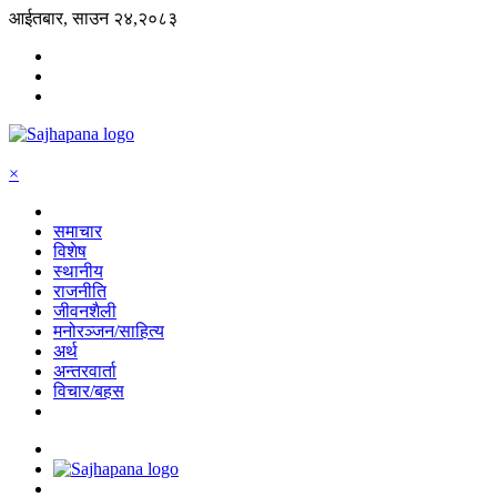
आईतबार, साउन २४,२०८३
×
समाचार
विशेष
स्थानीय
राजनीति
जीवनशैली
मनोरञ्जन/साहित्य
अर्थ
अन्तरवार्ता
विचार/बहस