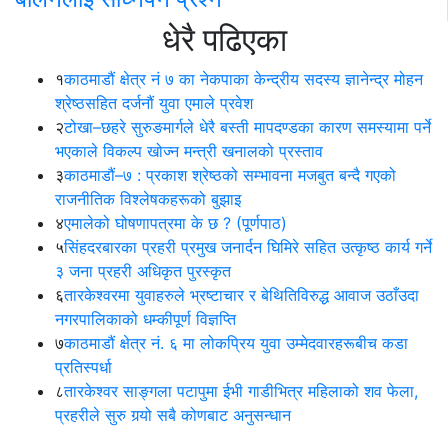
धेरै पढिएका
१
काठमाडौं क्षेत्र नं ७ का नेकपाका केन्द्रीय सदस्य ज्ञानेन्द्र मोहन
श्रेष्ठसहित दर्जनौं युवा एमाले प्रवेश
२
टोखा–छहरे सुरुङमार्गले धेरै बस्ती मापदण्डका कारण समस्यामा पर्ने
भएकाले विकल्प खोज्न मन्त्री खनालको प्रस्ताव
३
काठमाडौं–७ : प्रकाश श्रेष्ठको सम्भावना मजबुत बन्दै गएको
राजनीतिक विश्लेषकहरूको बुझाइ
४
एमालेको घोषणापत्रमा के छ ? (पूर्णपाठ)
५
सिंहदरबारका प्रहरी प्रमुख जनार्दन घिमिरे सहित उत्कृष्ठ कार्य गर्ने
३ जना प्रहरी अधिकृत पुरस्कृत
६
तारकेश्वरमा युवाहरुले भ्रष्टाचार र बेथितिविरुद्ध आवाज उठाँउदा
नगरपालिकाको धम्कीपूर्ण विज्ञप्ति
७
काठमाडौं क्षेत्र नं. ६ मा लोकप्रिय युवा उम्मेदवारहरूबीच कडा
प्रतिस्पर्धा
८
तारकेश्वर साङ्गला पटापुमा ईभी गाडीभित्र महिलाको शव फेला,
प्रहरीले सुरु गर्‍यो सबै कोणबाट अनुसन्धान