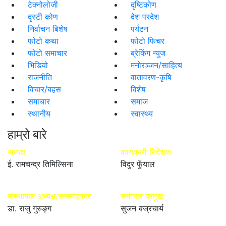
टेक्नोलोजी
दृष्टिकोण
दृस्टी कोण
देश परदेश
निर्वाचन बिशेष
पर्यटन
फोटो कथा
फोटो फिचर
फोटो समाचार
ब्रेकिंग न्युज
भिडियो
मनोरञ्जन/साहित्य
राजनीति
वातावरण-कृषि
विचार/बहस
विशेष
समाचार
समाज
स्थानीय
स्वास्थ्य
हाम्रो बारे
अध्यक्ष
कार्यकारी निर्देशक
ई. रामचन्द्र तिमिल्सिना
विदुर फुँयाल
संस्थापक अध्यक्ष/सल्लाहकार
समाचार प्रमुख
डा. राजु गुरुङ्ग
सुजन बज्रचार्य