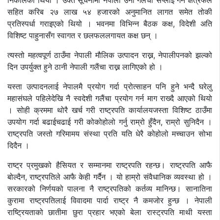
निकालेको थियो । उक्त सूचनामा नेपाली उनी गलैंचा सप्लाई गर्न क्षेत्रफल
सहित करिब २७ लाख ५४ हजारको अनुमानित लागत समेत तोकी
प्रतिस्पर्धा गराइएको थियो । भवनमा विभिन्न बैठक कक्ष, विदेशी अति
विशिष्ट पाहुनासँग स्वागत र छलफललगायत कक्ष छन् ।
त्यस्तो महत्वपूर्ण ठाउँमा नेपाली मौलिक उत्पादन राख्न, नेपालीपनको झल्को
दिन उपर्युक्त हुने ठानी नेपाली गलैंचा राख्न लागिएको हो ।
यस्ता उत्पादनलाई नेपालमै प्रयोग गर्दा प्रोत्साहन पनि हुने भन्दै घरेलु
महासंघले पहिलेदेखि नै स्वदेशी गलैंचा प्रयोग गर्न माग राख्दै आएको थियो
। सोही क्रममा थोरै खर्च गरी राष्ट्रपति कार्यालयजस्ता विशिष्ट ठाउँमा
उपयोग गर्दा बढाईचढाई गरी कोकोहोलो गर्नु राम्रो हुँदैन, राम्रो सुनिदैन ।
राष्ट्रपति जस्तो गरिमामय संस्था प्रति यति धेरै कोहोलो मच्चाउन सोभा
दिदैन ।
राष्ट्र प्रमुखको हैसियत र सम्मानमा राष्ट्रपति रहन्छ। राष्ट्रपति आफै
बोल्दैन, राष्ट्रपतिले आफै केही गर्दैन । यो हाम्रो संवैधानिक व्यवस्था हो ।
सरकारको निर्णयको पालना नै राष्ट्रपतिको कर्तव्य मानिन्छ। सानातिना
कुरामा राष्ट्रपतिलाई विवादमा पार्दा राष्ट्र नै कमजोर हुन्छ । नेपाली
राष्ट्रियताको छातीमा छुरा प्रहार भएको बेला रास्ट्रपति माथी यस्ता