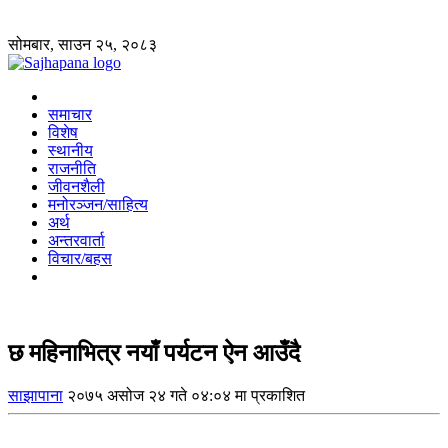
सोमबार, साउन २५, २०८३
समाचार
विशेष
स्थानीय
राजनीति
जीवनशैली
मनोरञ्जन/साहित्य
अर्थ
अन्तरवार्ता
विचार/बहस
छ महिनाभित्र नयाँ पर्यटन ऐन आउँदै
साझापाना
२०७५ असोज २४ गते ०४:०४ मा प्रकाशित