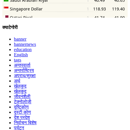
क्याटेगोरी
banner
bannernews
education
English
tags
अन्तरवार्ता
अन्तर्राष्ट्रिय
अपराध/सुरक्षा
अर्थ
खेलकुद
खेलकुद
जीवनशैली
टेक्नोलोजी
दृष्टिकोण
दृस्टी कोण
देश परदेश
निर्वाचन बिशेष
पर्यटन