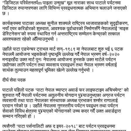
“डिजिटल परिर्वतनतर्पm पाइला उन्मुख” मूल नाराका साथ पाटाले पर्यटनमा
डिजिटल रुपान्तरणका लागि विभिन्न प्रवद्र्धनात्मक अभियान चलाउने जनाएको
छ ।
कार्यक्रममा पाटाका अध्यक्ष सुनील शाक्यले राष्ट्रिय ध्वजावाहकको सुदृढीकरण,
नयाँ एयर करिडोरको शुरुवात, आवश्यक पूर्वाधारको निर्माणसँगै नेपाललाई ‘माइस
डेस्टिनेसन’को रुपमा स्थापित गर्न अन्तराष्ट्रिय सम्मेलन केन्द्रको तत्काल
आवश्यकता रहेको औँल्याउनुभयो ।
उहाँले पाटा एडभेन्चर ट्राभल मार्ट सन्–१९८९ मा नेपालबाट शुरु भई ६ पटक
नेपालमै आयोजना भइसकेको पृष्ठभूमि उल्लेख गर्दै नेपाल भ्रमण वर्ष–२०२०
मनाइरहँदा उक्त मार्ट पुनः नेपालमा आयोजना हुनसके उक्त मार्टले पर्यटन
उद्योगका लागि पर्यटन तथा व्यवसाय प्रवद्र्धन तथा नेपाल भ्रमण वर्षलाई
सार्थक तुल्याउन महत्वपूर्ण भूमिका खेल्ने उल्लेख गर्नुभयो ।
दीर्घ सेवा पदक
पाटाले पहिलो पटक ‘पाटा नेपाल च्याप्टर अवार्ड फर लाइफटाइम अचिभमेन्ट’ को
शुरुवात गर्दै नेपाली पर्यटनमा अतुलनीय योगदान पु¥याउनुभएका अग्रज पर्यटन
व्यवसायी तथा पाटा नेपालका संस्थापक अध्यक्ष प्रभाकर शम्शेर राणालाई
प्रदान गरेको छ । उहाँले नेपालमा गुणस्तरीय पर्यटन पवद्र्धन तथा पर्यटन
सेवाको विविध क्षेत्रमा पु¥याएको योगदानको उच्च कदर गर्दै उक्त अवार्डद्वारा
सम्मान गरिएको हो ।
त्यसैगरी ‘पाटा पर्सनालिटी अफ द इयर–२०१८’ बाट पर्यटन प्रवद्र्धनमा