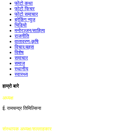
फोटो कथा
फोटो फिचर
फोटो समाचार
ब्रेकिंग न्युज
भिडियो
मनोरञ्जन/साहित्य
राजनीति
वातावरण-कृषि
विचार/बहस
विशेष
समाचार
समाज
स्थानीय
स्वास्थ्य
हाम्रो बारे
अध्यक्ष
ई. रामचन्द्र तिमिल्सिना
संस्थापक अध्यक्ष/सल्लाहकार