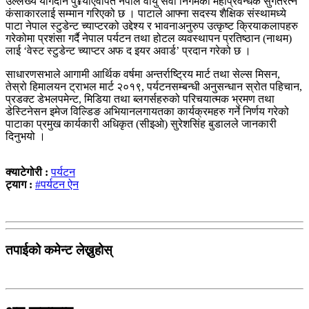
उल्लेख्य योगदान पु¥याएवापत नेपाल वायु सेवा निगमका महाप्रवन्धक सुगतरत्न
कंसाकारलाई सम्मान गरिएको छ । पाटाले आफ्ना सदस्य शैक्षिक संस्थामध्ये
पाटा नेपाल स्टुडेन्ट च्याप्टरको उद्देश्य र भावनाअनुरुप उत्कृष्ट क्रियाकलापहरु
गरेकोमा प्रशंसा गर्दै नेपाल पर्यटन तथा होटल व्यवस्थापन प्रतिष्ठान (नाथम)
लाई ‘वेस्ट स्टुडेन्ट च्याप्टर अफ द इयर अवार्ड’ प्रदान गरेको छ ।
साधारणसभाले आगामी आर्थिक वर्षमा अन्तर्राष्ट्रिय मार्ट तथा सेल्स मिसन,
तेस्रो हिमालयन ट्राभल मार्ट २०१९, पर्यटनसम्बन्धी अनुसन्धान स्रोत पहिचान,
प्रडक्ट डेभलपमेन्ट, मिडिया तथा ब्लगर्सहरुको परिचयात्मक भ्रमण तथा
डेस्टिनेसन इमेज विल्डिङ अभियानलगायतका कार्यक्रमहरु गर्ने निर्णय गरेको
पाटाका प्रमुख कार्यकारी अधिकृत (सीइओ) सुरेशसिंह बुडालले जानकारी
दिनुभयो ।
क्याटेगोरी :
पर्यटन
ट्याग :
#पर्यटन ऐन
तपाईको कमेन्ट लेख्नुहोस्