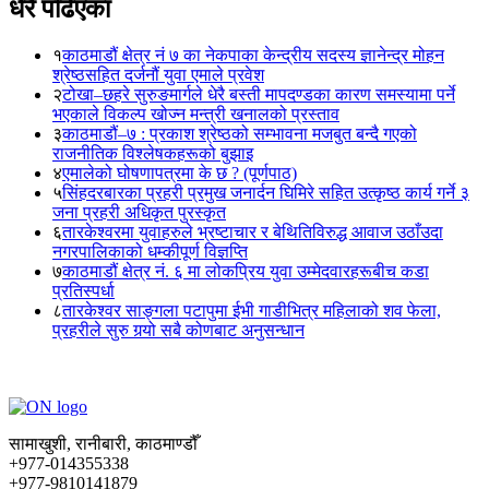
धेरै पढिएका
१
काठमाडौं क्षेत्र नं ७ का नेकपाका केन्द्रीय सदस्य ज्ञानेन्द्र मोहन
श्रेष्ठसहित दर्जनौं युवा एमाले प्रवेश
२
टोखा–छहरे सुरुङमार्गले धेरै बस्ती मापदण्डका कारण समस्यामा पर्ने
भएकाले विकल्प खोज्न मन्त्री खनालको प्रस्ताव
३
काठमाडौं–७ : प्रकाश श्रेष्ठको सम्भावना मजबुत बन्दै गएको
राजनीतिक विश्लेषकहरूको बुझाइ
४
एमालेको घोषणापत्रमा के छ ? (पूर्णपाठ)
५
सिंहदरबारका प्रहरी प्रमुख जनार्दन घिमिरे सहित उत्कृष्ठ कार्य गर्ने ३
जना प्रहरी अधिकृत पुरस्कृत
६
तारकेश्वरमा युवाहरुले भ्रष्टाचार र बेथितिविरुद्ध आवाज उठाँउदा
नगरपालिकाको धम्कीपूर्ण विज्ञप्ति
७
काठमाडौं क्षेत्र नं. ६ मा लोकप्रिय युवा उम्मेदवारहरूबीच कडा
प्रतिस्पर्धा
८
तारकेश्वर साङ्गला पटापुमा ईभी गाडीभित्र महिलाको शव फेला,
प्रहरीले सुरु गर्‍यो सबै कोणबाट अनुसन्धान
सामाखुशी, रानीबारी, काठमाण्डौँ
+977-014355338
+977-9810141879