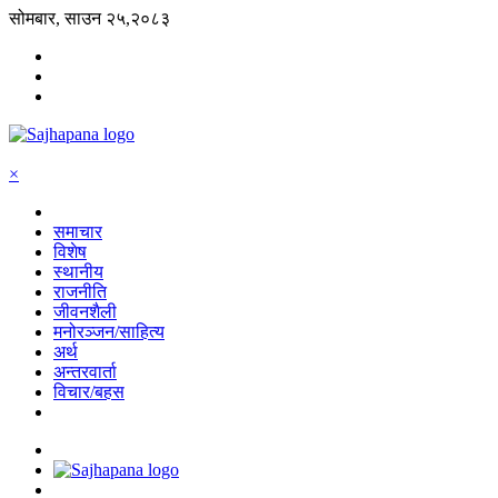
सोमबार, साउन २५,२०८३
×
समाचार
विशेष
स्थानीय
राजनीति
जीवनशैली
मनोरञ्जन/साहित्य
अर्थ
अन्तरवार्ता
विचार/बहस