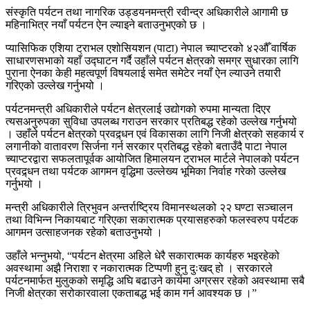
संस्कृति पर्यटन तथा नागरिक उड्डयनमन्त्री रवीन्द्र अधिकारीले आगामी छ
महिनाभित्र नयाँ पर्यटन ऐन ल्याइने बताउनुभएको छ ।
प्यासिफिक एशिया ट्राभल एशोसियशन (पाटा) नेपाल च्याप्टरको ४२औँ वार्षिक
साधारणसभाको यहाँ उद्घाटन गर्दै उहाँले पर्यटन क्षेत्रको समग्र सुधारका लागि
पुराना ऐनका केही महत्वपूर्ण विषयलाई समेत समेटेर नयाँ ऐन ल्याउने तयारी
गरिएको उल्लेख गर्नुभयो ।
पर्यटनमन्त्री अधिकारीले पर्यटन क्षेत्रलाई उद्योगको रुपमा मान्यता दिएर
त्यसअनुरुपका सुविधा उपलब्ध गराउन सरकार प्रतिबद्ध रहेको उल्लेख गर्नुभयो
। उहाँले पर्यटन क्षेत्रको प्रवद्र्धन एवं विकासका लागि निजी क्षेत्रको सहकार्य र
लगानीको वातावरण सिर्जना गर्न सरकार प्रतिबद्ध रहेको बताउँदै पाटा नेपाल
च्याप्टरद्वारा सफलतापूर्वक आयोजित हिमालयन ट्राभल मार्टले नेपालको पर्यटन
प्रवद्र्धन तथा पर्यटक आगमन वृद्धिमा उल्लेख्य भूमिका निर्वाह गरेको उल्लेख
गर्नुभयो ।
मन्त्री अधिकारीले त्रिभुवन अन्तर्राष्ट्रिय विमानस्थलको २२ घण्टा सञ्चालन
तथा विभिन्न निकायबाट गरिएका सकारात्मक प्रयासहरुको फलस्वरुप पर्यटक
आगमन उत्साहजनक रहेको बताउनुभयो ।
उहाँले भन्नुभयो, “पर्यटन क्षेत्रमा अहिले धेरै सकारात्मक कार्यहरु भइरहेको
अवस्थामा अझै निराशा र नकारात्मक टिप्पणी हुनु दुःखद् हो । सरकारले
पर्यटनमार्फत मुलुकको समृद्धि अघि बढाउने कार्यमा अग्रसर रहेको अवस्थामा सबै
निजी क्षेत्रका सरोकारवाला एकताबद्ध भई काम गर्न आवश्यक छ ।”