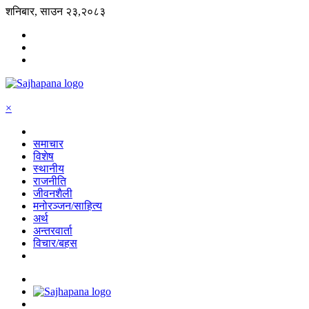
शनिबार, साउन २३,२०८३
×
समाचार
विशेष
स्थानीय
राजनीति
जीवनशैली
मनोरञ्जन/साहित्य
अर्थ
अन्तरवार्ता
विचार/बहस