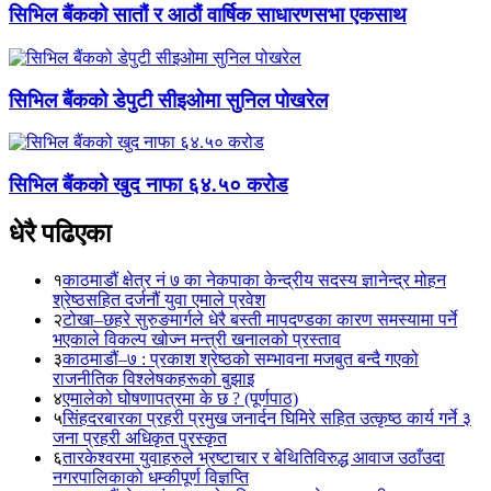
सिभिल बैंकको सातौं र आठौं वार्षिक साधारणसभा एकसाथ
सिभिल बैंकको डेपुटी सीइओमा सुनिल पोखरेल
सिभिल बैंकको खुद नाफा ६४.५० करोड
धेरै पढिएका
१
काठमाडौं क्षेत्र नं ७ का नेकपाका केन्द्रीय सदस्य ज्ञानेन्द्र मोहन
श्रेष्ठसहित दर्जनौं युवा एमाले प्रवेश
२
टोखा–छहरे सुरुङमार्गले धेरै बस्ती मापदण्डका कारण समस्यामा पर्ने
भएकाले विकल्प खोज्न मन्त्री खनालको प्रस्ताव
३
काठमाडौं–७ : प्रकाश श्रेष्ठको सम्भावना मजबुत बन्दै गएको
राजनीतिक विश्लेषकहरूको बुझाइ
४
एमालेको घोषणापत्रमा के छ ? (पूर्णपाठ)
५
सिंहदरबारका प्रहरी प्रमुख जनार्दन घिमिरे सहित उत्कृष्ठ कार्य गर्ने ३
जना प्रहरी अधिकृत पुरस्कृत
६
तारकेश्वरमा युवाहरुले भ्रष्टाचार र बेथितिविरुद्ध आवाज उठाँउदा
नगरपालिकाको धम्कीपूर्ण विज्ञप्ति