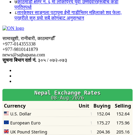
७
काठमाडौं क्षेत्र नं. ६ मा लोकप्रिय युवा उम्मेदवारहरूबीच कडा
प्रतिस्पर्धा
८
तारकेश्वर साङ्गला पटापुमा ईभी गाडीभित्र महिलाको शव फेला,
प्रहरीले सुरु गर्‍यो सबै कोणबाट अनुसन्धान
सामाखुशी, रानीबारी, काठमाण्डौँ
+977-014355338
+977-9810141879
news@sajhapana.com
सुचना बिभाग दर्ता नं.
३०५ / ०७२-०७३