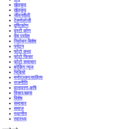
खेलकुद
खेलकुद
जीवनशैली
टेक्नोलोजी
दृष्टिकोण
दृस्टी कोण
देश परदेश
निर्वाचन बिशेष
पर्यटन
फोटो कथा
फोटो फिचर
फोटो समाचार
ब्रेकिंग न्युज
भिडियो
मनोरञ्जन/साहित्य
राजनीति
वातावरण-कृषि
विचार/बहस
विशेष
समाचार
समाज
स्थानीय
स्वास्थ्य