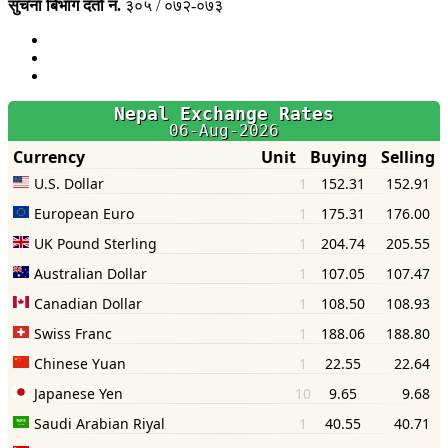
सुचना बिभाग दर्ता नं.
३०५ / ०७२-०७३