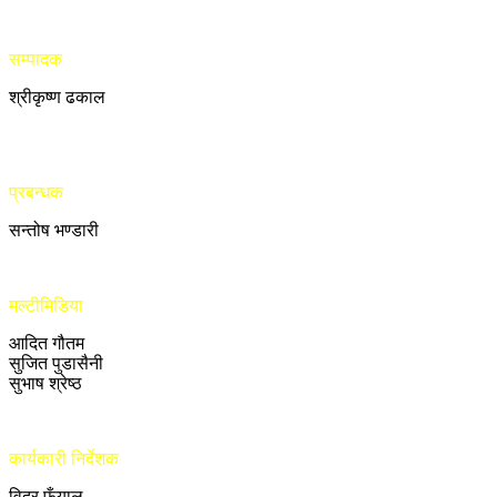
सम्पादक
श्रीकृष्ण ढकाल
प्रबन्धक
सन्तोष भण्डारी
मल्टीमिडिया
आदित गौतम
सुजित पुडासैनी
सुभाष श्रेष्ठ
कार्यकारी निर्देशक
विदुर फुँयाल