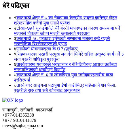
धेरै पढिएका
१
काठमाडौं क्षेत्र नं ७ का नेकपाका केन्द्रीय सदस्य ज्ञानेन्द्र मोहन
श्रेष्ठसहित दर्जनौं युवा एमाले प्रवेश
२
टोखा–छहरे सुरुङमार्गले धेरै बस्ती मापदण्डका कारण समस्यामा पर्ने
भएकाले विकल्प खोज्न मन्त्री खनालको प्रस्ताव
३
काठमाडौं–७ : प्रकाश श्रेष्ठको सम्भावना मजबुत बन्दै गएको
राजनीतिक विश्लेषकहरूको बुझाइ
४
एमालेको घोषणापत्रमा के छ ? (पूर्णपाठ)
५
सिंहदरबारका प्रहरी प्रमुख जनार्दन घिमिरे सहित उत्कृष्ठ कार्य गर्ने ३
जना प्रहरी अधिकृत पुरस्कृत
६
तारकेश्वरमा युवाहरुले भ्रष्टाचार र बेथितिविरुद्ध आवाज उठाँउदा
नगरपालिकाको धम्कीपूर्ण विज्ञप्ति
७
काठमाडौं क्षेत्र नं. ६ मा लोकप्रिय युवा उम्मेदवारहरूबीच कडा
प्रतिस्पर्धा
८
तारकेश्वर साङ्गला पटापुमा ईभी गाडीभित्र महिलाको शव फेला,
प्रहरीले सुरु गर्‍यो सबै कोणबाट अनुसन्धान
सामाखुशी, रानीबारी, काठमाण्डौँ
+977-014355338
+977-9810141879
news@sajhapana.com