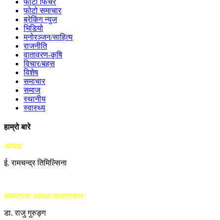
फोटो फिचर
फोटो समाचार
ब्रेकिंग न्युज
भिडियो
मनोरञ्जन/साहित्य
राजनीति
वातावरण-कृषि
विचार/बहस
विशेष
समाचार
समाज
स्थानीय
स्वास्थ्य
हाम्रो बारे
अध्यक्ष
ई. रामचन्द्र तिमिल्सिना
संस्थापक अध्यक्ष/सल्लाहकार
डा. राजु गुरुङ्ग