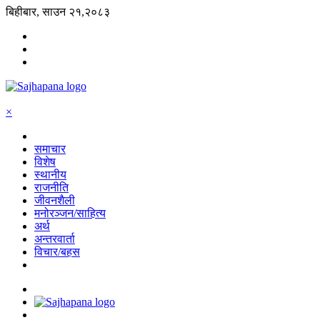
बिहीबार, साउन २१,२०८३
×
समाचार
विशेष
स्थानीय
राजनीति
जीवनशैली
मनोरञ्जन/साहित्य
अर्थ
अन्तरवार्ता
विचार/बहस