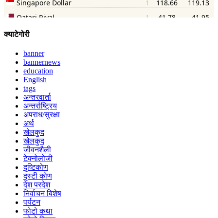
क्याटेगोरी
banner
bannernews
education
English
tags
अन्तरवार्ता
अन्तर्राष्ट्रिय
अपराध/सुरक्षा
अर्थ
खेलकुद
खेलकुद
जीवनशैली
टेक्नोलोजी
दृष्टिकोण
दृस्टी कोण
देश परदेश
निर्वाचन बिशेष
पर्यटन
फोटो कथा