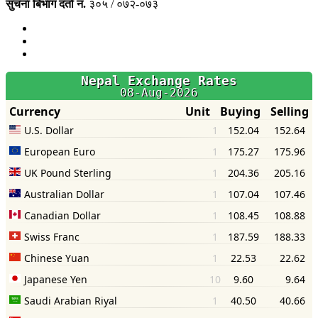
सुचना बिभाग दर्ता नं.
३०५ / ०७२-०७३