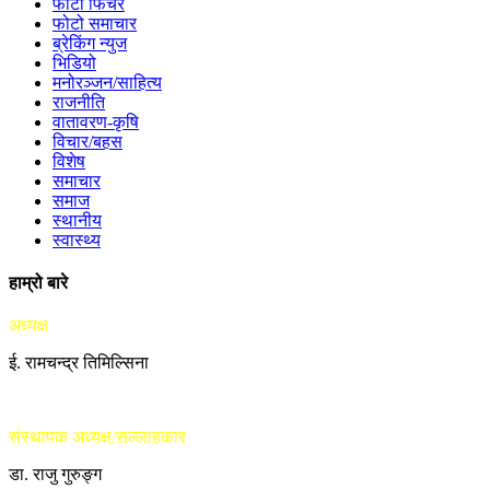
फोटो फिचर
फोटो समाचार
ब्रेकिंग न्युज
भिडियो
मनोरञ्जन/साहित्य
राजनीति
वातावरण-कृषि
विचार/बहस
विशेष
समाचार
समाज
स्थानीय
स्वास्थ्य
हाम्रो बारे
अध्यक्ष
ई. रामचन्द्र तिमिल्सिना
संस्थापक अध्यक्ष/सल्लाहकार
डा. राजु गुरुङ्ग