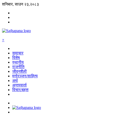
शनिबार, साउन २३,२०८३
×
समाचार
विशेष
स्थानीय
राजनीति
जीवनशैली
मनोरञ्जन/साहित्य
अर्थ
अन्तरवार्ता
विचार/बहस