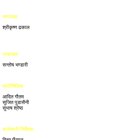
सम्पादक
श्रीकृष्ण ढकाल
प्रबन्धक
सन्तोष भण्डारी
मल्टीमिडिया
आदित गौतम
सुजित पुडासैनी
सुभाष श्रेष्ठ
कार्यकारी निर्देशक
विदुर फुँयाल