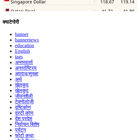
क्याटेगोरी
banner
bannernews
education
English
tags
अन्तरवार्ता
अन्तर्राष्ट्रिय
अपराध/सुरक्षा
अर्थ
खेलकुद
खेलकुद
जीवनशैली
टेक्नोलोजी
दृष्टिकोण
दृस्टी कोण
देश परदेश
निर्वाचन बिशेष
पर्यटन
फोटो कथा