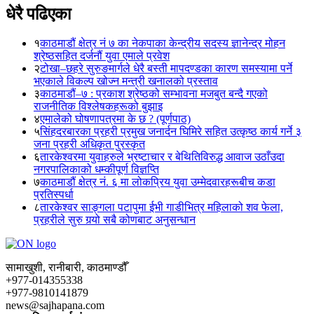
धेरै पढिएका
१
काठमाडौं क्षेत्र नं ७ का नेकपाका केन्द्रीय सदस्य ज्ञानेन्द्र मोहन
श्रेष्ठसहित दर्जनौं युवा एमाले प्रवेश
२
टोखा–छहरे सुरुङमार्गले धेरै बस्ती मापदण्डका कारण समस्यामा पर्ने
भएकाले विकल्प खोज्न मन्त्री खनालको प्रस्ताव
३
काठमाडौं–७ : प्रकाश श्रेष्ठको सम्भावना मजबुत बन्दै गएको
राजनीतिक विश्लेषकहरूको बुझाइ
४
एमालेको घोषणापत्रमा के छ ? (पूर्णपाठ)
५
सिंहदरबारका प्रहरी प्रमुख जनार्दन घिमिरे सहित उत्कृष्ठ कार्य गर्ने ३
जना प्रहरी अधिकृत पुरस्कृत
६
तारकेश्वरमा युवाहरुले भ्रष्टाचार र बेथितिविरुद्ध आवाज उठाँउदा
नगरपालिकाको धम्कीपूर्ण विज्ञप्ति
७
काठमाडौं क्षेत्र नं. ६ मा लोकप्रिय युवा उम्मेदवारहरूबीच कडा
प्रतिस्पर्धा
८
तारकेश्वर साङ्गला पटापुमा ईभी गाडीभित्र महिलाको शव फेला,
प्रहरीले सुरु गर्‍यो सबै कोणबाट अनुसन्धान
सामाखुशी, रानीबारी, काठमाण्डौँ
+977-014355338
+977-9810141879
news@sajhapana.com