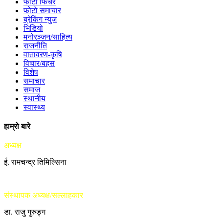
फोटो फिचर
फोटो समाचार
ब्रेकिंग न्युज
भिडियो
मनोरञ्जन/साहित्य
राजनीति
वातावरण-कृषि
विचार/बहस
विशेष
समाचार
समाज
स्थानीय
स्वास्थ्य
हाम्रो बारे
अध्यक्ष
ई. रामचन्द्र तिमिल्सिना
संस्थापक अध्यक्ष/सल्लाहकार
डा. राजु गुरुङ्ग