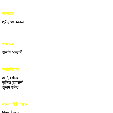
सम्पादक
श्रीकृष्ण ढकाल
प्रबन्धक
सन्तोष भण्डारी
मल्टीमिडिया
आदित गौतम
सुजित पुडासैनी
सुभाष श्रेष्ठ
कार्यकारी निर्देशक
विदुर फुँयाल