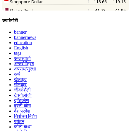
क्याटेगोरी
banner
bannernews
education
English
tags
अन्तरवार्ता
अन्तर्राष्ट्रिय
अपराध/सुरक्षा
अर्थ
खेलकुद
खेलकुद
जीवनशैली
टेक्नोलोजी
दृष्टिकोण
दृस्टी कोण
देश परदेश
निर्वाचन बिशेष
पर्यटन
फोटो कथा