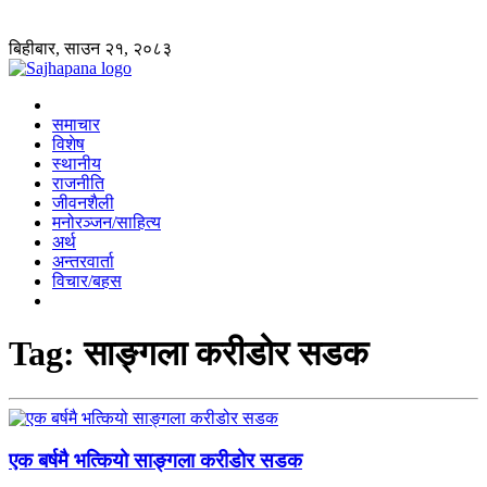
बिहीबार, साउन २१, २०८३
समाचार
विशेष
स्थानीय
राजनीति
जीवनशैली
मनोरञ्जन/साहित्य
अर्थ
अन्तरवार्ता
विचार/बहस
Tag:
साङ्गला करीडोर सडक
एक बर्षमै भत्कियो साङ्गला करीडोर सडक