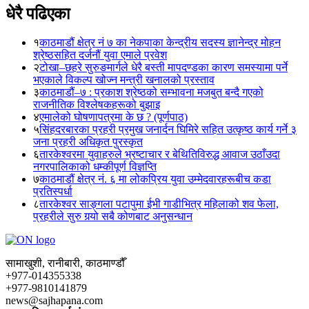
धेरै पढिएका
१
काठमाडौं क्षेत्र नं ७ का नेकपाका केन्द्रीय सदस्य ज्ञानेन्द्र मोहन
श्रेष्ठसहित दर्जनौं युवा एमाले प्रवेश
२
टोखा–छहरे सुरुङमार्गले धेरै बस्ती मापदण्डका कारण समस्यामा पर्ने
भएकाले विकल्प खोज्न मन्त्री खनालको प्रस्ताव
३
काठमाडौं–७ : प्रकाश श्रेष्ठको सम्भावना मजबुत बन्दै गएको
राजनीतिक विश्लेषकहरूको बुझाइ
४
एमालेको घोषणापत्रमा के छ ? (पूर्णपाठ)
५
सिंहदरबारका प्रहरी प्रमुख जनार्दन घिमिरे सहित उत्कृष्ठ कार्य गर्ने ३
जना प्रहरी अधिकृत पुरस्कृत
६
तारकेश्वरमा युवाहरुले भ्रष्टाचार र बेथितिविरुद्ध आवाज उठाँउदा
नगरपालिकाको धम्कीपूर्ण विज्ञप्ति
७
काठमाडौं क्षेत्र नं. ६ मा लोकप्रिय युवा उम्मेदवारहरूबीच कडा
प्रतिस्पर्धा
८
तारकेश्वर साङ्गला पटापुमा ईभी गाडीभित्र महिलाको शव फेला,
प्रहरीले सुरु गर्‍यो सबै कोणबाट अनुसन्धान
सामाखुशी, रानीबारी, काठमाण्डौँ
+977-014355338
+977-9810141879
news@sajhapana.com