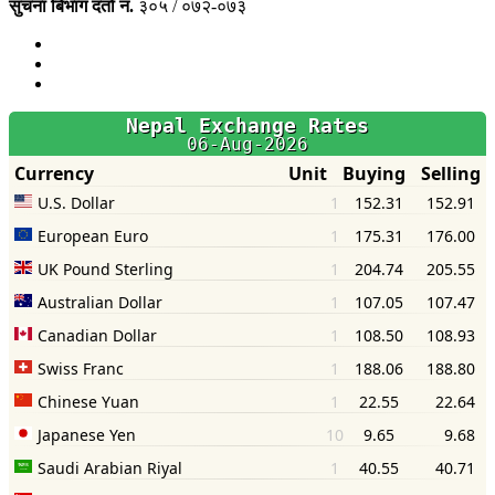
सुचना बिभाग दर्ता नं.
३०५ / ०७२-०७३