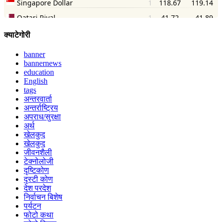
क्याटेगोरी
banner
bannernews
education
English
tags
अन्तरवार्ता
अन्तर्राष्ट्रिय
अपराध/सुरक्षा
अर्थ
खेलकुद
खेलकुद
जीवनशैली
टेक्नोलोजी
दृष्टिकोण
दृस्टी कोण
देश परदेश
निर्वाचन बिशेष
पर्यटन
फोटो कथा