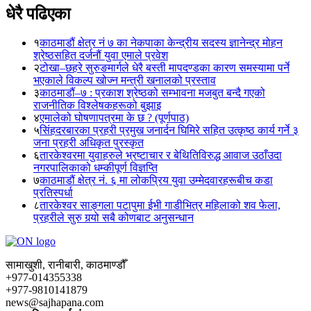
धेरै पढिएका
१
काठमाडौं क्षेत्र नं ७ का नेकपाका केन्द्रीय सदस्य ज्ञानेन्द्र मोहन
श्रेष्ठसहित दर्जनौं युवा एमाले प्रवेश
२
टोखा–छहरे सुरुङमार्गले धेरै बस्ती मापदण्डका कारण समस्यामा पर्ने
भएकाले विकल्प खोज्न मन्त्री खनालको प्रस्ताव
३
काठमाडौं–७ : प्रकाश श्रेष्ठको सम्भावना मजबुत बन्दै गएको
राजनीतिक विश्लेषकहरूको बुझाइ
४
एमालेको घोषणापत्रमा के छ ? (पूर्णपाठ)
५
सिंहदरबारका प्रहरी प्रमुख जनार्दन घिमिरे सहित उत्कृष्ठ कार्य गर्ने ३
जना प्रहरी अधिकृत पुरस्कृत
६
तारकेश्वरमा युवाहरुले भ्रष्टाचार र बेथितिविरुद्ध आवाज उठाँउदा
नगरपालिकाको धम्कीपूर्ण विज्ञप्ति
७
काठमाडौं क्षेत्र नं. ६ मा लोकप्रिय युवा उम्मेदवारहरूबीच कडा
प्रतिस्पर्धा
८
तारकेश्वर साङ्गला पटापुमा ईभी गाडीभित्र महिलाको शव फेला,
प्रहरीले सुरु गर्‍यो सबै कोणबाट अनुसन्धान
सामाखुशी, रानीबारी, काठमाण्डौँ
+977-014355338
+977-9810141879
news@sajhapana.com