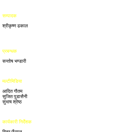
सम्पादक
श्रीकृष्ण ढकाल
प्रबन्धक
सन्तोष भण्डारी
मल्टीमिडिया
आदित गौतम
सुजित पुडासैनी
सुभाष श्रेष्ठ
कार्यकारी निर्देशक
विदुर फुँयाल