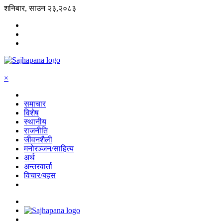
शनिबार, साउन २३,२०८३
×
समाचार
विशेष
स्थानीय
राजनीति
जीवनशैली
मनोरञ्जन/साहित्य
अर्थ
अन्तरवार्ता
विचार/बहस