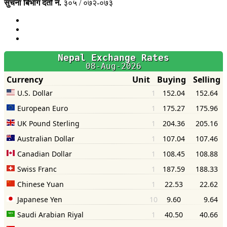
सुचना बिभाग दर्ता नं.
३०५ / ०७२-०७३