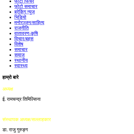
फोटो फिचर
फोटो समाचार
ब्रेकिंग न्युज
भिडियो
मनोरञ्जन/साहित्य
राजनीति
वातावरण-कृषि
विचार/बहस
विशेष
समाचार
समाज
स्थानीय
स्वास्थ्य
हाम्रो बारे
अध्यक्ष
ई. रामचन्द्र तिमिल्सिना
संस्थापक अध्यक्ष/सल्लाहकार
डा. राजु गुरुङ्ग