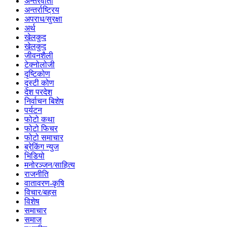
अन्तरवार्ता
अन्तर्राष्ट्रिय
अपराध/सुरक्षा
अर्थ
खेलकुद
खेलकुद
जीवनशैली
टेक्नोलोजी
दृष्टिकोण
दृस्टी कोण
देश परदेश
निर्वाचन बिशेष
पर्यटन
फोटो कथा
फोटो फिचर
फोटो समाचार
ब्रेकिंग न्युज
भिडियो
मनोरञ्जन/साहित्य
राजनीति
वातावरण-कृषि
विचार/बहस
विशेष
समाचार
समाज