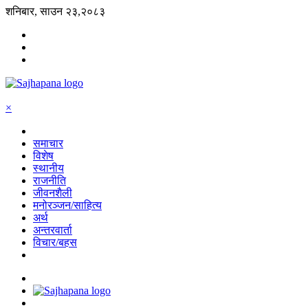
शनिबार, साउन २३,२०८३
×
समाचार
विशेष
स्थानीय
राजनीति
जीवनशैली
मनोरञ्जन/साहित्य
अर्थ
अन्तरवार्ता
विचार/बहस