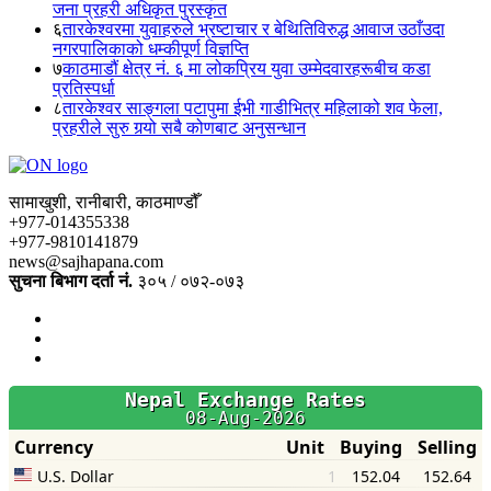
जना प्रहरी अधिकृत पुरस्कृत
६
तारकेश्वरमा युवाहरुले भ्रष्टाचार र बेथितिविरुद्ध आवाज उठाँउदा
नगरपालिकाको धम्कीपूर्ण विज्ञप्ति
७
काठमाडौं क्षेत्र नं. ६ मा लोकप्रिय युवा उम्मेदवारहरूबीच कडा
प्रतिस्पर्धा
८
तारकेश्वर साङ्गला पटापुमा ईभी गाडीभित्र महिलाको शव फेला,
प्रहरीले सुरु गर्‍यो सबै कोणबाट अनुसन्धान
सामाखुशी, रानीबारी, काठमाण्डौँ
+977-014355338
+977-9810141879
news@sajhapana.com
सुचना बिभाग दर्ता नं.
३०५ / ०७२-०७३