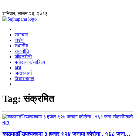
शनिबार, साउन २३, २०८३
समाचार
विशेष
स्थानीय
राजनीति
जीवनशैली
मनोरञ्जन/साहित्य
अर्थ
अन्तरवार्ता
विचार/बहस
Tag:
संक्रमित
काठमाडौँ उपत्यकामा ३ हजार ९२४ जनामा कोरोना , १६८ जना…