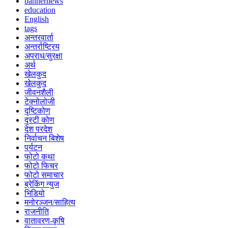
bannernews
education
English
tags
अन्तरवार्ता
अन्तर्राष्ट्रिय
अपराध/सुरक्षा
अर्थ
खेलकुद
खेलकुद
जीवनशैली
टेक्नोलोजी
दृष्टिकोण
दृस्टी कोण
देश परदेश
निर्वाचन बिशेष
पर्यटन
फोटो कथा
फोटो फिचर
फोटो समाचार
ब्रेकिंग न्युज
भिडियो
मनोरञ्जन/साहित्य
राजनीति
वातावरण-कृषि