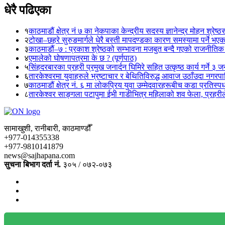
धेरै पढिएका
१
काठमाडौं क्षेत्र नं ७ का नेकपाका केन्द्रीय सदस्य ज्ञानेन्द्र मोहन श्रेष्ठ
२
टोखा–छहरे सुरुङमार्गले धेरै बस्ती मापदण्डका कारण समस्यामा पर्ने भए
३
काठमाडौं–७ : प्रकाश श्रेष्ठको सम्भावना मजबुत बन्दै गएको राजनीतिक
४
एमालेको घोषणापत्रमा के छ ? (पूर्णपाठ)
५
सिंहदरबारका प्रहरी प्रमुख जनार्दन घिमिरे सहित उत्कृष्ठ कार्य गर्ने ३ 
६
तारकेश्वरमा युवाहरुले भ्रष्टाचार र बेथितिविरुद्ध आवाज उठाँउदा नगरपालि
७
काठमाडौं क्षेत्र नं. ६ मा लोकप्रिय युवा उम्मेदवारहरूबीच कडा प्रतिस्पर्
८
तारकेश्वर साङ्गला पटापुमा ईभी गाडीभित्र महिलाको शव फेला, प्रहरीले
सामाखुशी, रानीबारी, काठमाण्डौँ
+977-014355338
+977-9810141879
news@sajhapana.com
सुचना बिभाग दर्ता नं.
३०५ / ०७२-०७३