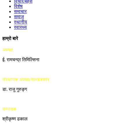
विचार/बहस
विशेष
समाचार
समाज
स्थानीय
स्वास्थ्य
हाम्रो बारे
अध्यक्ष
ई. रामचन्द्र तिमिल्सिना
संस्थापक अध्यक्ष/सल्लाहकार
डा. राजु गुरुङ्ग
सम्पादक
श्रीकृष्ण ढकाल