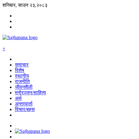
शनिबार, साउन २३,२०८३
×
समाचार
विशेष
स्थानीय
राजनीति
जीवनशैली
मनोरञ्जन/साहित्य
अर्थ
अन्तरवार्ता
विचार/बहस