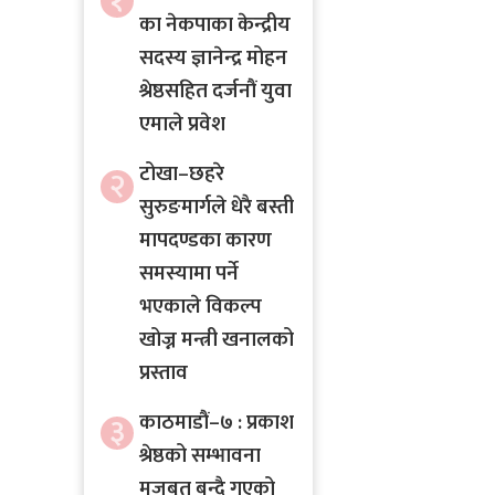
१
का नेकपाका केन्द्रीय
सदस्य ज्ञानेन्द्र मोहन
श्रेष्ठसहित दर्जनौं युवा
एमाले प्रवेश
टोखा–छहरे
२
सुरुङमार्गले धेरै बस्ती
मापदण्डका कारण
समस्यामा पर्ने
भएकाले विकल्प
खोज्न मन्त्री खनालको
प्रस्ताव
काठमाडौं–७ : प्रकाश
३
श्रेष्ठको सम्भावना
मजबुत बन्दै गएको