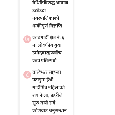
बेथितिविरुद्ध आवाज
उठाँउदा
नगरपालिकाको
धम्कीपूर्ण विज्ञप्ति
७
काठमाडौं क्षेत्र नं. ६
मा लोकप्रिय युवा
उम्मेदवारहरूबीच
कडा प्रतिस्पर्धा
तारकेश्वर साङ्गला
८
पटापुमा ईभी
गाडीभित्र महिलाको
शव फेला, प्रहरीले
सुरु गर्‍यो सबै
कोणबाट अनुसन्धान