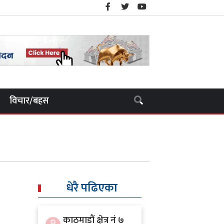
विचार/बहस
धेरै पढिएका
काठमाडौं क्षेत्र नं ७