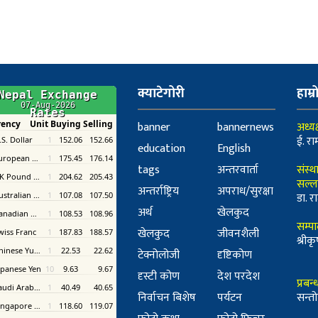
क्याटेगोरी
हाम्र
banner
bannernews
अध्यक
ई. रा
education
English
tags
अन्तरवार्ता
संस्थ
सल्ल
अन्तर्राष्ट्रिय
अपराध/सुरक्षा
डा. रा
अर्थ
खेलकुद
सम्प
खेलकुद
जीवनशैली
श्री
टेक्नोलोजी
दृष्टिकोण
दृस्टी कोण
देश परदेश
प्रबन
निर्वाचन बिशेष
पर्यटन
सन्तो