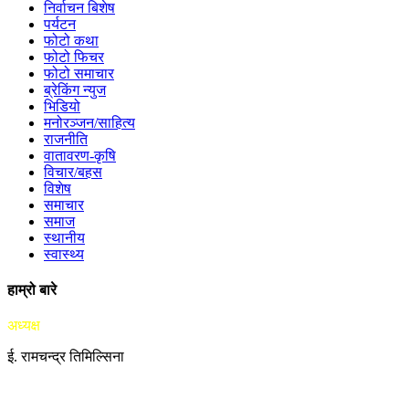
निर्वाचन बिशेष
पर्यटन
फोटो कथा
फोटो फिचर
फोटो समाचार
ब्रेकिंग न्युज
भिडियो
मनोरञ्जन/साहित्य
राजनीति
वातावरण-कृषि
विचार/बहस
विशेष
समाचार
समाज
स्थानीय
स्वास्थ्य
हाम्रो बारे
अध्यक्ष
ई. रामचन्द्र तिमिल्सिना