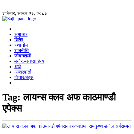
शनिबार, साउन २३, २०८३
समाचार
विशेष
स्थानीय
राजनीति
जीवनशैली
मनोरञ्जन/साहित्य
अर्थ
अन्तरवार्ता
विचार/बहस
Tag:
लायन्स क्लव अफ काठमाण्डौ
एपेक्स