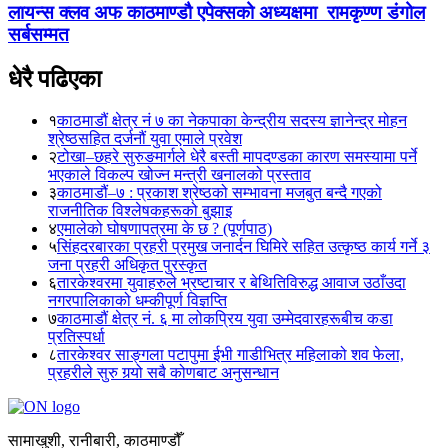
लायन्स क्लव अफ काठमाण्डौ एपेक्सको अध्यक्षमा रामकृण्ण डंगोल
सर्बसम्मत
धेरै पढिएका
१
काठमाडौं क्षेत्र नं ७ का नेकपाका केन्द्रीय सदस्य ज्ञानेन्द्र मोहन
श्रेष्ठसहित दर्जनौं युवा एमाले प्रवेश
२
टोखा–छहरे सुरुङमार्गले धेरै बस्ती मापदण्डका कारण समस्यामा पर्ने
भएकाले विकल्प खोज्न मन्त्री खनालको प्रस्ताव
३
काठमाडौं–७ : प्रकाश श्रेष्ठको सम्भावना मजबुत बन्दै गएको
राजनीतिक विश्लेषकहरूको बुझाइ
४
एमालेको घोषणापत्रमा के छ ? (पूर्णपाठ)
५
सिंहदरबारका प्रहरी प्रमुख जनार्दन घिमिरे सहित उत्कृष्ठ कार्य गर्ने ३
जना प्रहरी अधिकृत पुरस्कृत
६
तारकेश्वरमा युवाहरुले भ्रष्टाचार र बेथितिविरुद्ध आवाज उठाँउदा
नगरपालिकाको धम्कीपूर्ण विज्ञप्ति
७
काठमाडौं क्षेत्र नं. ६ मा लोकप्रिय युवा उम्मेदवारहरूबीच कडा
प्रतिस्पर्धा
८
तारकेश्वर साङ्गला पटापुमा ईभी गाडीभित्र महिलाको शव फेला,
प्रहरीले सुरु गर्‍यो सबै कोणबाट अनुसन्धान
सामाखुशी, रानीबारी, काठमाण्डौँ