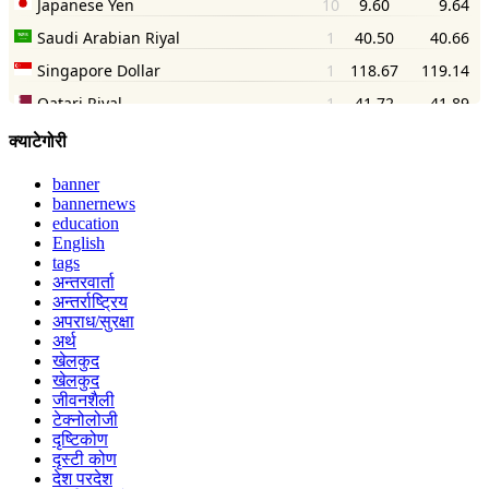
क्याटेगोरी
banner
bannernews
education
English
tags
अन्तरवार्ता
अन्तर्राष्ट्रिय
अपराध/सुरक्षा
अर्थ
खेलकुद
खेलकुद
जीवनशैली
टेक्नोलोजी
दृष्टिकोण
दृस्टी कोण
देश परदेश