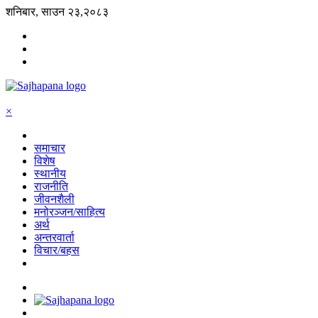
शनिबार, साउन २३,२०८३
×
समाचार
विशेष
स्थानीय
राजनीति
जीवनशैली
मनोरञ्जन/साहित्य
अर्थ
अन्तरवार्ता
विचार/बहस