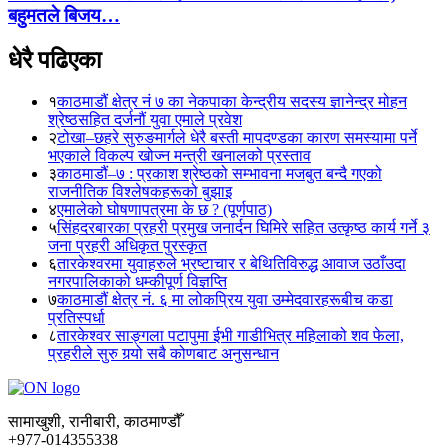
बहुमतले बिजय…
धेरै पढिएका
१
काठमाडौं क्षेत्र नं ७ का नेकपाका केन्द्रीय सदस्य ज्ञानेन्द्र मोहन
श्रेष्ठसहित दर्जनौं युवा एमाले प्रवेश
२
टोखा–छहरे सुरुङमार्गले धेरै बस्ती मापदण्डका कारण समस्यामा पर्ने
भएकाले विकल्प खोज्न मन्त्री खनालको प्रस्ताव
३
काठमाडौं–७ : प्रकाश श्रेष्ठको सम्भावना मजबुत बन्दै गएको
राजनीतिक विश्लेषकहरूको बुझाइ
४
एमालेको घोषणापत्रमा के छ ? (पूर्णपाठ)
५
सिंहदरबारका प्रहरी प्रमुख जनार्दन घिमिरे सहित उत्कृष्ठ कार्य गर्ने ३
जना प्रहरी अधिकृत पुरस्कृत
६
तारकेश्वरमा युवाहरुले भ्रष्टाचार र बेथितिविरुद्ध आवाज उठाँउदा
नगरपालिकाको धम्कीपूर्ण विज्ञप्ति
७
काठमाडौं क्षेत्र नं. ६ मा लोकप्रिय युवा उम्मेदवारहरूबीच कडा
प्रतिस्पर्धा
८
तारकेश्वर साङ्गला पटापुमा ईभी गाडीभित्र महिलाको शव फेला,
प्रहरीले सुरु गर्‍यो सबै कोणबाट अनुसन्धान
सामाखुशी, रानीबारी, काठमाण्डौँ
+977-014355338