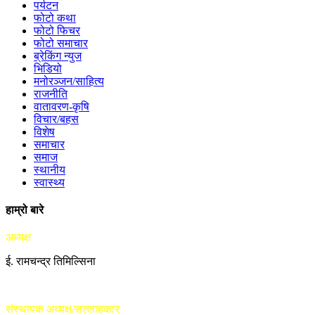
पर्यटन
फोटो कथा
फोटो फिचर
फोटो समाचार
ब्रेकिंग न्युज
भिडियो
मनोरञ्जन/साहित्य
राजनीति
वातावरण-कृषि
विचार/बहस
विशेष
समाचार
समाज
स्थानीय
स्वास्थ्य
हाम्रो बारे
अध्यक्ष
ई. रामचन्द्र तिमिल्सिना
संस्थापक अध्यक्ष/सल्लाहकार