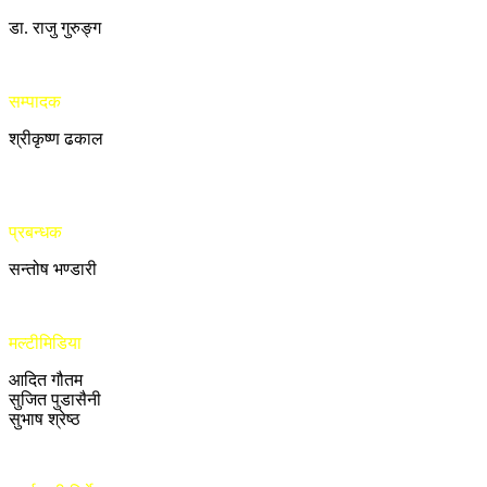
डा. राजु गुरुङ्ग
सम्पादक
श्रीकृष्ण ढकाल
प्रबन्धक
सन्तोष भण्डारी
मल्टीमिडिया
आदित गौतम
सुजित पुडासैनी
सुभाष श्रेष्ठ