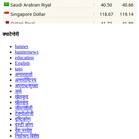
क्याटेगोरी
banner
bannernews
education
English
tags
अन्तरवार्ता
अन्तर्राष्ट्रिय
अपराध/सुरक्षा
अर्थ
खेलकुद
खेलकुद
जीवनशैली
टेक्नोलोजी
दृष्टिकोण
दृस्टी कोण
देश परदेश
निर्वाचन बिशेष