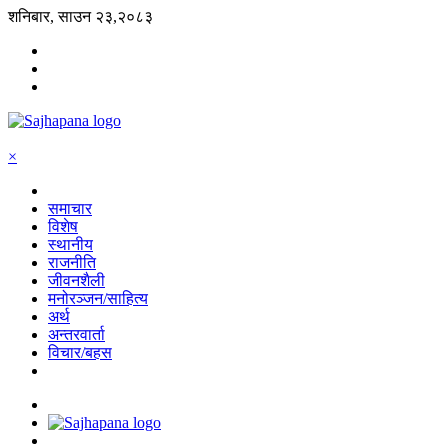
शनिबार, साउन २३,२०८३
×
समाचार
विशेष
स्थानीय
राजनीति
जीवनशैली
मनोरञ्जन/साहित्य
अर्थ
अन्तरवार्ता
विचार/बहस