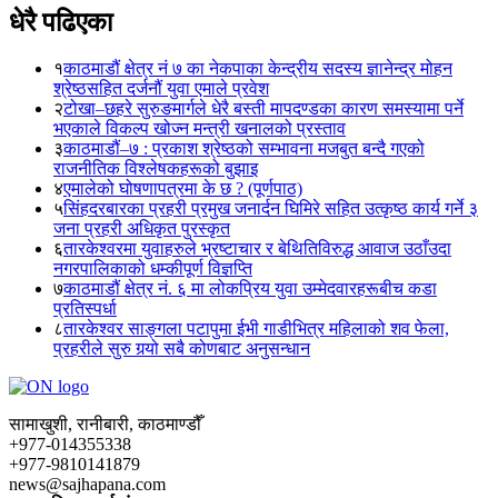
धेरै पढिएका
१
काठमाडौं क्षेत्र नं ७ का नेकपाका केन्द्रीय सदस्य ज्ञानेन्द्र मोहन
श्रेष्ठसहित दर्जनौं युवा एमाले प्रवेश
२
टोखा–छहरे सुरुङमार्गले धेरै बस्ती मापदण्डका कारण समस्यामा पर्ने
भएकाले विकल्प खोज्न मन्त्री खनालको प्रस्ताव
३
काठमाडौं–७ : प्रकाश श्रेष्ठको सम्भावना मजबुत बन्दै गएको
राजनीतिक विश्लेषकहरूको बुझाइ
४
एमालेको घोषणापत्रमा के छ ? (पूर्णपाठ)
५
सिंहदरबारका प्रहरी प्रमुख जनार्दन घिमिरे सहित उत्कृष्ठ कार्य गर्ने ३
जना प्रहरी अधिकृत पुरस्कृत
६
तारकेश्वरमा युवाहरुले भ्रष्टाचार र बेथितिविरुद्ध आवाज उठाँउदा
नगरपालिकाको धम्कीपूर्ण विज्ञप्ति
७
काठमाडौं क्षेत्र नं. ६ मा लोकप्रिय युवा उम्मेदवारहरूबीच कडा
प्रतिस्पर्धा
८
तारकेश्वर साङ्गला पटापुमा ईभी गाडीभित्र महिलाको शव फेला,
प्रहरीले सुरु गर्‍यो सबै कोणबाट अनुसन्धान
सामाखुशी, रानीबारी, काठमाण्डौँ
+977-014355338
+977-9810141879
news@sajhapana.com