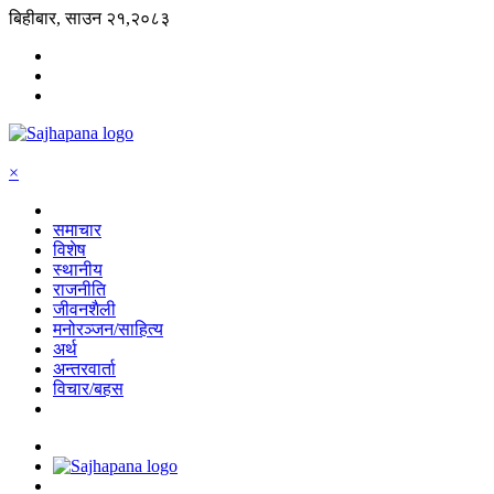
बिहीबार, साउन २१,२०८३
×
समाचार
विशेष
स्थानीय
राजनीति
जीवनशैली
मनोरञ्जन/साहित्य
अर्थ
अन्तरवार्ता
विचार/बहस