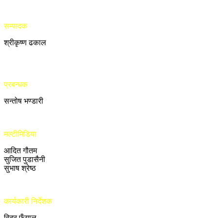
सम्पादक
श्रीकृष्ण ढकाल
प्रबन्धक
सन्तोष भण्डारी
मल्टीमिडिया
आदित गौतम
सुजित पुडासैनी
सुभाष श्रेष्ठ
कार्यकारी निर्देशक
विदुर फुँयाल