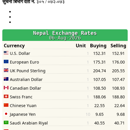
सुचना बिभाग दर्ता नं.
३०५ / ०७२-०७३