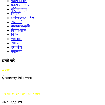
फोटो फिचर
फोटो समाचार
ब्रेकिंग न्युज
भिडियो
मनोरञ्जन/साहित्य
राजनीति
वातावरण-कृषि
विचार/बहस
विशेष
समाचार
समाज
स्थानीय
स्वास्थ्य
हाम्रो बारे
अध्यक्ष
ई. रामचन्द्र तिमिल्सिना
संस्थापक अध्यक्ष/सल्लाहकार
डा. राजु गुरुङ्ग