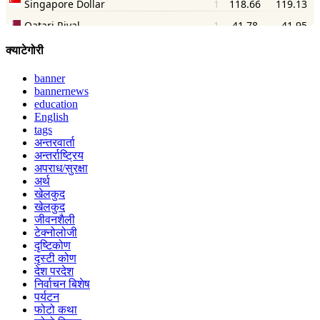
क्याटेगोरी
banner
bannernews
education
English
tags
अन्तरवार्ता
अन्तर्राष्ट्रिय
अपराध/सुरक्षा
अर्थ
खेलकुद
खेलकुद
जीवनशैली
टेक्नोलोजी
दृष्टिकोण
दृस्टी कोण
देश परदेश
निर्वाचन बिशेष
पर्यटन
फोटो कथा