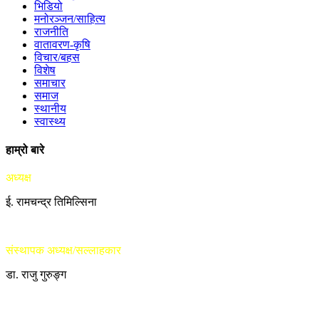
भिडियो
मनोरञ्जन/साहित्य
राजनीति
वातावरण-कृषि
विचार/बहस
विशेष
समाचार
समाज
स्थानीय
स्वास्थ्य
हाम्रो बारे
अध्यक्ष
ई. रामचन्द्र तिमिल्सिना
संस्थापक अध्यक्ष/सल्लाहकार
डा. राजु गुरुङ्ग