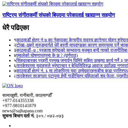
राष्ट्रिय संगीतकर्मी संघको बिपदमा परेकालाई खाद्यान्न सहयोग
धेरै पढिएका
१
काठमाडौं क्षेत्र नं ७ का नेकपाका केन्द्रीय सदस्य ज्ञानेन्द्र मोहन श्रेष्ठ
२
टोखा–छहरे सुरुङमार्गले धेरै बस्ती मापदण्डका कारण समस्यामा पर्ने भए
३
काठमाडौं–७ : प्रकाश श्रेष्ठको सम्भावना मजबुत बन्दै गएको राजनीतिक
४
एमालेको घोषणापत्रमा के छ ? (पूर्णपाठ)
५
सिंहदरबारका प्रहरी प्रमुख जनार्दन घिमिरे सहित उत्कृष्ठ कार्य गर्ने ३ 
६
तारकेश्वरमा युवाहरुले भ्रष्टाचार र बेथितिविरुद्ध आवाज उठाँउदा नगरपालि
७
काठमाडौं क्षेत्र नं. ६ मा लोकप्रिय युवा उम्मेदवारहरूबीच कडा प्रतिस्पर्
८
तारकेश्वर साङ्गला पटापुमा ईभी गाडीभित्र महिलाको शव फेला, प्रहरीले
सामाखुशी, रानीबारी, काठमाण्डौँ
+977-014355338
+977-9810141879
news@sajhapana.com
सुचना बिभाग दर्ता नं.
३०५ / ०७२-०७३