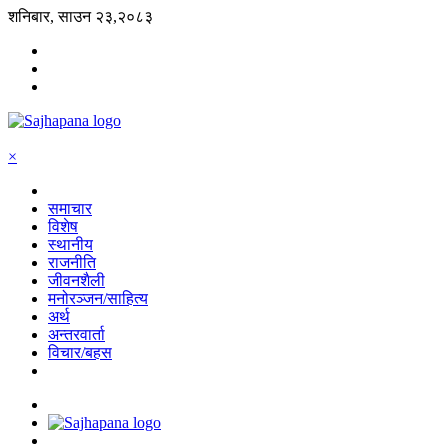
शनिबार, साउन २३,२०८३
×
समाचार
विशेष
स्थानीय
राजनीति
जीवनशैली
मनोरञ्जन/साहित्य
अर्थ
अन्तरवार्ता
विचार/बहस