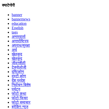
क्याटेगोरी
banner
bannernews
education
English
tags
अन्तरवार्ता
अन्तर्राष्ट्रिय
अपराध/सुरक्षा
अर्थ
खेलकुद
खेलकुद
जीवनशैली
टेक्नोलोजी
दृष्टिकोण
दृस्टी कोण
देश परदेश
निर्वाचन बिशेष
पर्यटन
फोटो कथा
फोटो फिचर
फोटो समाचार
ब्रेकिंग न्युज