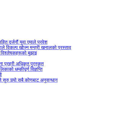
सहित दर्जनौं युवा एमाले प्रवेश
काले विकल्प खोज्न मन्त्री खनालको प्रस्ताव
 विश्लेषकहरूको बुझाइ
जना प्रहरी अधिकृत पुरस्कृत
काको धम्कीपूर्ण विज्ञप्ति
धा
 सुरु गर्‍यो सबै कोणबाट अनुसन्धान