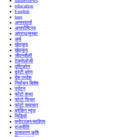
bannernews
education
English
tags
अन्तरवार्ता
अन्तर्राष्ट्रिय
अपराध/सुरक्षा
अर्थ
खेलकुद
खेलकुद
जीवनशैली
टेक्नोलोजी
दृष्टिकोण
दृस्टी कोण
देश परदेश
निर्वाचन बिशेष
पर्यटन
फोटो कथा
फोटो फिचर
फोटो समाचार
ब्रेकिंग न्युज
भिडियो
मनोरञ्जन/साहित्य
राजनीति
वातावरण-कृषि