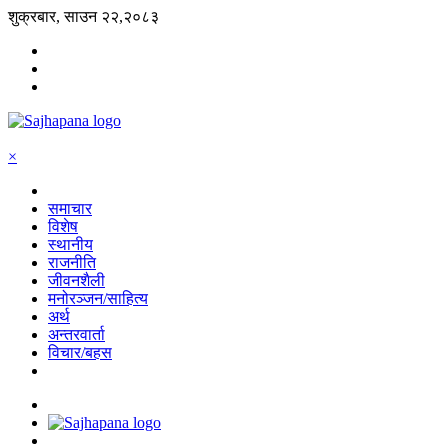
शुक्रबार, साउन २२,२०८३
×
समाचार
विशेष
स्थानीय
राजनीति
जीवनशैली
मनोरञ्जन/साहित्य
अर्थ
अन्तरवार्ता
विचार/बहस