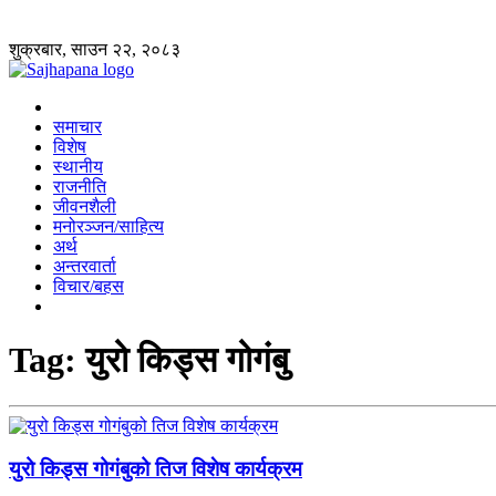
शुक्रबार, साउन २२, २०८३
समाचार
विशेष
स्थानीय
राजनीति
जीवनशैली
मनोरञ्जन/साहित्य
अर्थ
अन्तरवार्ता
विचार/बहस
Tag:
युरो किड्स गोगंबु
युरो किड्स गोगंबुको तिज विशेष कार्यक्रम