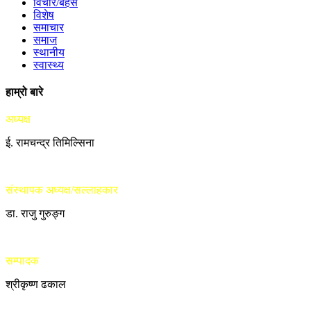
विचार/बहस
विशेष
समाचार
समाज
स्थानीय
स्वास्थ्य
हाम्रो बारे
अध्यक्ष
ई. रामचन्द्र तिमिल्सिना
संस्थापक अध्यक्ष/सल्लाहकार
डा. राजु गुरुङ्ग
सम्पादक
श्रीकृष्ण ढकाल