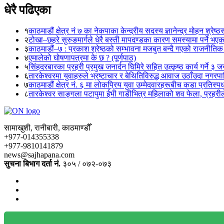
धेरै पढिएका
१
काठमाडौं क्षेत्र नं ७ का नेकपाका केन्द्रीय सदस्य ज्ञानेन्द्र मोहन श्रेष्ठ
२
टोखा–छहरे सुरुङमार्गले धेरै बस्ती मापदण्डका कारण समस्यामा पर्ने भए
३
काठमाडौं–७ : प्रकाश श्रेष्ठको सम्भावना मजबुत बन्दै गएको राजनीतिक
४
एमालेको घोषणापत्रमा के छ ? (पूर्णपाठ)
५
सिंहदरबारका प्रहरी प्रमुख जनार्दन घिमिरे सहित उत्कृष्ठ कार्य गर्ने ३ 
६
तारकेश्वरमा युवाहरुले भ्रष्टाचार र बेथितिविरुद्ध आवाज उठाँउदा नगरपालि
७
काठमाडौं क्षेत्र नं. ६ मा लोकप्रिय युवा उम्मेदवारहरूबीच कडा प्रतिस्पर्
८
तारकेश्वर साङ्गला पटापुमा ईभी गाडीभित्र महिलाको शव फेला, प्रहरीले
सामाखुशी, रानीबारी, काठमाण्डौँ
+977-014355338
+977-9810141879
news@sajhapana.com
सुचना बिभाग दर्ता नं.
३०५ / ०७२-०७३