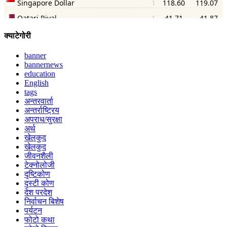
क्याटेगोरी
banner
bannernews
education
English
tags
अन्तरवार्ता
अन्तर्राष्ट्रिय
अपराध/सुरक्षा
अर्थ
खेलकुद
खेलकुद
जीवनशैली
टेक्नोलोजी
दृष्टिकोण
दृस्टी कोण
देश परदेश
निर्वाचन बिशेष
पर्यटन
फोटो कथा