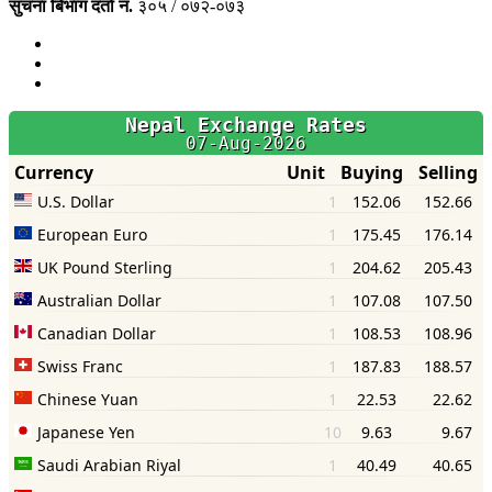
सुचना बिभाग दर्ता नं.
३०५ / ०७२-०७३