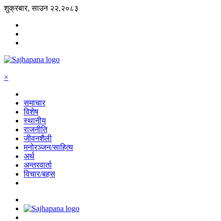
शुक्रबार, साउन २२,२०८३
×
समाचार
विशेष
स्थानीय
राजनीति
जीवनशैली
मनोरञ्जन/साहित्य
अर्थ
अन्तरवार्ता
विचार/बहस