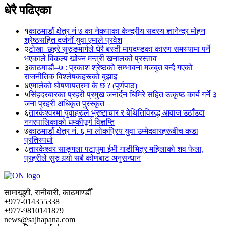
धेरै पढिएका
१
काठमाडौं क्षेत्र नं ७ का नेकपाका केन्द्रीय सदस्य ज्ञानेन्द्र मोहन
श्रेष्ठसहित दर्जनौं युवा एमाले प्रवेश
२
टोखा–छहरे सुरुङमार्गले धेरै बस्ती मापदण्डका कारण समस्यामा पर्ने
भएकाले विकल्प खोज्न मन्त्री खनालको प्रस्ताव
३
काठमाडौं–७ : प्रकाश श्रेष्ठको सम्भावना मजबुत बन्दै गएको
राजनीतिक विश्लेषकहरूको बुझाइ
४
एमालेको घोषणापत्रमा के छ ? (पूर्णपाठ)
५
सिंहदरबारका प्रहरी प्रमुख जनार्दन घिमिरे सहित उत्कृष्ठ कार्य गर्ने ३
जना प्रहरी अधिकृत पुरस्कृत
६
तारकेश्वरमा युवाहरुले भ्रष्टाचार र बेथितिविरुद्ध आवाज उठाँउदा
नगरपालिकाको धम्कीपूर्ण विज्ञप्ति
७
काठमाडौं क्षेत्र नं. ६ मा लोकप्रिय युवा उम्मेदवारहरूबीच कडा
प्रतिस्पर्धा
८
तारकेश्वर साङ्गला पटापुमा ईभी गाडीभित्र महिलाको शव फेला,
प्रहरीले सुरु गर्‍यो सबै कोणबाट अनुसन्धान
सामाखुशी, रानीबारी, काठमाण्डौँ
+977-014355338
+977-9810141879
news@sajhapana.com