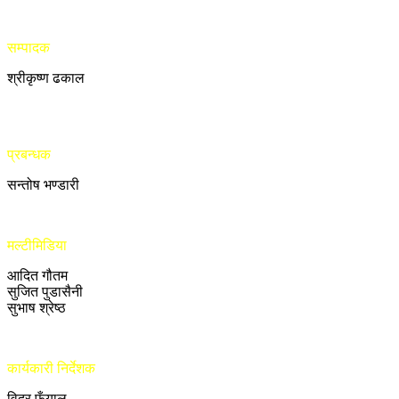
सम्पादक
श्रीकृष्ण ढकाल
प्रबन्धक
सन्तोष भण्डारी
मल्टीमिडिया
आदित गौतम
सुजित पुडासैनी
सुभाष श्रेष्ठ
कार्यकारी निर्देशक
विदुर फुँयाल