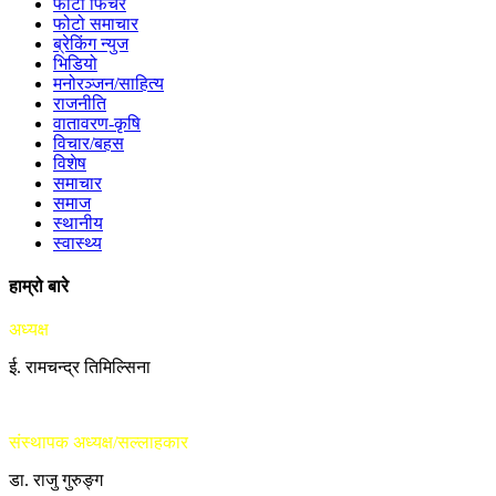
फोटो फिचर
फोटो समाचार
ब्रेकिंग न्युज
भिडियो
मनोरञ्जन/साहित्य
राजनीति
वातावरण-कृषि
विचार/बहस
विशेष
समाचार
समाज
स्थानीय
स्वास्थ्य
हाम्रो बारे
अध्यक्ष
ई. रामचन्द्र तिमिल्सिना
संस्थापक अध्यक्ष/सल्लाहकार
डा. राजु गुरुङ्ग