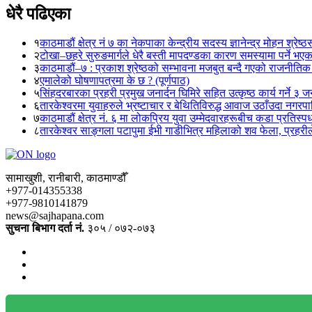
धेरै पढिएका
१
काठमाडौं क्षेत्र नं ७ का नेकपाका केन्द्रीय सदस्य ज्ञानेन्द्र मोहन श्रेष्ठ
२
टोखा–छहरे सुरुङमार्गले धेरै बस्ती मापदण्डका कारण समस्यामा पर्ने भए
३
काठमाडौं–७ : प्रकाश श्रेष्ठको सम्भावना मजबुत बन्दै गएको राजनीतिक
४
एमालेको घोषणापत्रमा के छ ? (पूर्णपाठ)
५
सिंहदरबारका प्रहरी प्रमुख जनार्दन घिमिरे सहित उत्कृष्ठ कार्य गर्ने ३ 
६
तारकेश्वरमा युवाहरुले भ्रष्टाचार र बेथितिविरुद्ध आवाज उठाँउदा नगरपालि
७
काठमाडौं क्षेत्र नं. ६ मा लोकप्रिय युवा उम्मेदवारहरूबीच कडा प्रतिस्पर्
८
तारकेश्वर साङ्गला पटापुमा ईभी गाडीभित्र महिलाको शव फेला, प्रहरीले
सामाखुशी, रानीबारी, काठमाण्डौँ
+977-014355338
+977-9810141879
news@sajhapana.com
सुचना बिभाग दर्ता नं.
३०५ / ०७२-०७३