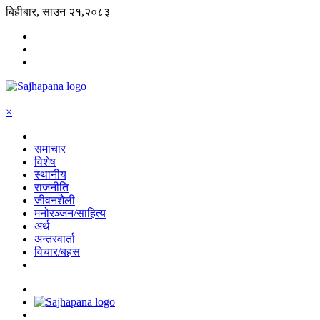
बिहीबार, साउन २१,२०८३
×
समाचार
विशेष
स्थानीय
राजनीति
जीवनशैली
मनोरञ्जन/साहित्य
अर्थ
अन्तरवार्ता
विचार/बहस