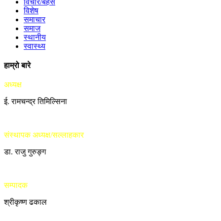
विचार/बहस
विशेष
समाचार
समाज
स्थानीय
स्वास्थ्य
हाम्रो बारे
अध्यक्ष
ई. रामचन्द्र तिमिल्सिना
संस्थापक अध्यक्ष/सल्लाहकार
डा. राजु गुरुङ्ग
सम्पादक
श्रीकृष्ण ढकाल