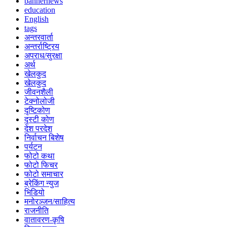
bannernews
education
English
tags
अन्तरवार्ता
अन्तर्राष्ट्रिय
अपराध/सुरक्षा
अर्थ
खेलकुद
खेलकुद
जीवनशैली
टेक्नोलोजी
दृष्टिकोण
दृस्टी कोण
देश परदेश
निर्वाचन बिशेष
पर्यटन
फोटो कथा
फोटो फिचर
फोटो समाचार
ब्रेकिंग न्युज
भिडियो
मनोरञ्जन/साहित्य
राजनीति
वातावरण-कृषि