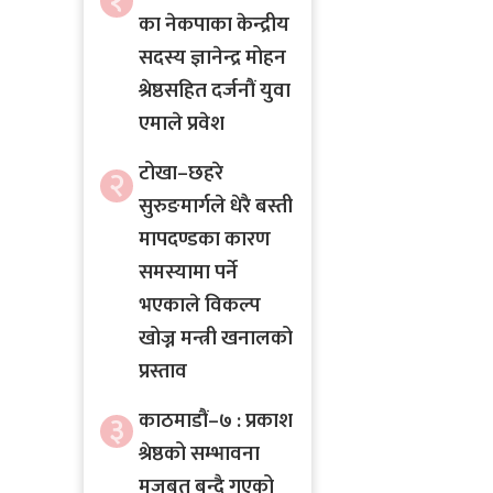
१
का नेकपाका केन्द्रीय
सदस्य ज्ञानेन्द्र मोहन
श्रेष्ठसहित दर्जनौं युवा
एमाले प्रवेश
टोखा–छहरे
२
सुरुङमार्गले धेरै बस्ती
मापदण्डका कारण
समस्यामा पर्ने
भएकाले विकल्प
खोज्न मन्त्री खनालको
प्रस्ताव
काठमाडौं–७ : प्रकाश
३
श्रेष्ठको सम्भावना
मजबुत बन्दै गएको