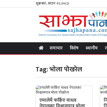
शुक्रबार, साउन २२,२०८३
समाचार
विशेष
स्थानीय
र
Tag:
भोला पोखरेल
एमालेमै फर्किए माधव
न
नेपालका विश्वासपात्र भोला
न