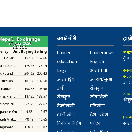
क्याटेगोरी
हाम्र
banner
bannernews
अध्यक
ई. रा
education
English
tags
अन्तरवार्ता
संस्थ
सल्ल
अन्तर्राष्ट्रिय
अपराध/सुरक्षा
डा. रा
अर्थ
खेलकुद
सम्प
खेलकुद
जीवनशैली
श्री
टेक्नोलोजी
दृष्टिकोण
दृस्टी कोण
देश परदेश
प्रबन
निर्वाचन बिशेष
पर्यटन
सन्तो