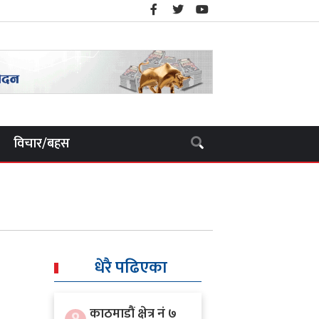
विचार/बहस
धेरै पढिएका
काठमाडौं क्षेत्र नं ७