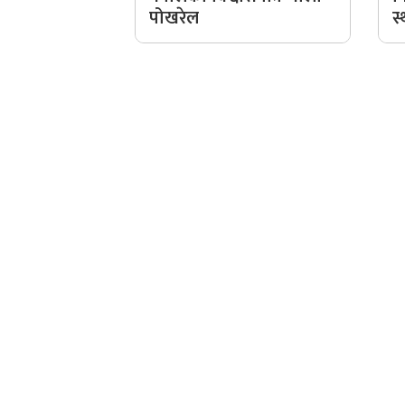
पोखरेल
स