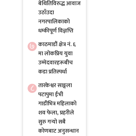
बेथितिविरुद्ध आवाज
उठाँउदा
नगरपालिकाको
धम्कीपूर्ण विज्ञप्ति
७
काठमाडौं क्षेत्र नं. ६
मा लोकप्रिय युवा
उम्मेदवारहरूबीच
कडा प्रतिस्पर्धा
तारकेश्वर साङ्गला
८
पटापुमा ईभी
गाडीभित्र महिलाको
शव फेला, प्रहरीले
सुरु गर्‍यो सबै
कोणबाट अनुसन्धान