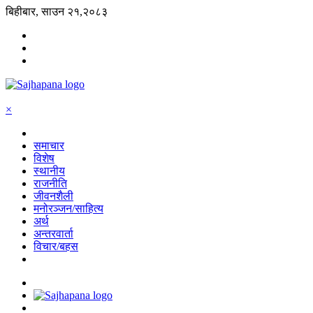
बिहीबार, साउन २१,२०८३
×
समाचार
विशेष
स्थानीय
राजनीति
जीवनशैली
मनोरञ्जन/साहित्य
अर्थ
अन्तरवार्ता
विचार/बहस