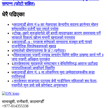
सम्पन्न (फोटो सहित)
धेरै पढिएका
१
काठमाडौं क्षेत्र नं ७ का नेकपाका केन्द्रीय सदस्य ज्ञानेन्द्र मोहन
श्रेष्ठसहित दर्जनौं युवा एमाले प्रवेश
२
टोखा–छहरे सुरुङमार्गले धेरै बस्ती मापदण्डका कारण समस्यामा पर्ने
भएकाले विकल्प खोज्न मन्त्री खनालको प्रस्ताव
३
काठमाडौं–७ : प्रकाश श्रेष्ठको सम्भावना मजबुत बन्दै गएको
राजनीतिक विश्लेषकहरूको बुझाइ
४
एमालेको घोषणापत्रमा के छ ? (पूर्णपाठ)
५
सिंहदरबारका प्रहरी प्रमुख जनार्दन घिमिरे सहित उत्कृष्ठ कार्य गर्ने ३
जना प्रहरी अधिकृत पुरस्कृत
६
तारकेश्वरमा युवाहरुले भ्रष्टाचार र बेथितिविरुद्ध आवाज उठाँउदा
नगरपालिकाको धम्कीपूर्ण विज्ञप्ति
७
काठमाडौं क्षेत्र नं. ६ मा लोकप्रिय युवा उम्मेदवारहरूबीच कडा
प्रतिस्पर्धा
८
तारकेश्वर साङ्गला पटापुमा ईभी गाडीभित्र महिलाको शव फेला,
प्रहरीले सुरु गर्‍यो सबै कोणबाट अनुसन्धान
सामाखुशी, रानीबारी, काठमाण्डौँ
+977-014355338