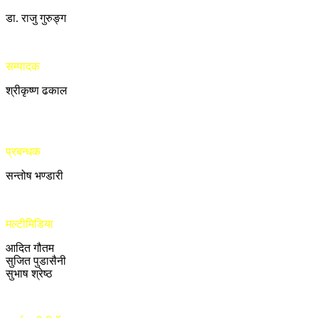
डा. राजु गुरुङ्ग
सम्पादक
श्रीकृष्ण ढकाल
प्रबन्धक
सन्तोष भण्डारी
मल्टीमिडिया
आदित गौतम
सुजित पुडासैनी
सुभाष श्रेष्ठ