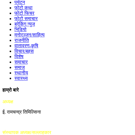
पर्यटन
फोटो कथा
फोटो फिचर
फोटो समाचार
ब्रेकिंग न्युज
भिडियो
मनोरञ्जन/साहित्य
राजनीति
वातावरण-कृषि
विचार/बहस
विशेष
समाचार
समाज
स्थानीय
स्वास्थ्य
हाम्रो बारे
अध्यक्ष
ई. रामचन्द्र तिमिल्सिना
संस्थापक अध्यक्ष/सल्लाहकार