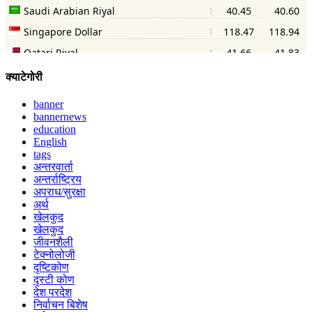
क्याटेगोरी
banner
bannernews
education
English
tags
अन्तरवार्ता
अन्तर्राष्ट्रिय
अपराध/सुरक्षा
अर्थ
खेलकुद
खेलकुद
जीवनशैली
टेक्नोलोजी
दृष्टिकोण
दृस्टी कोण
देश परदेश
निर्वाचन बिशेष