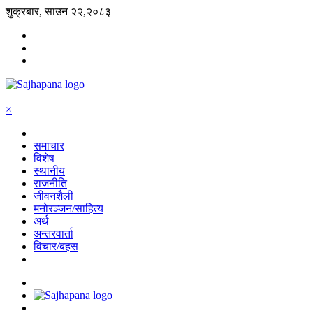
शुक्रबार, साउन २२,२०८३
×
समाचार
विशेष
स्थानीय
राजनीति
जीवनशैली
मनोरञ्जन/साहित्य
अर्थ
अन्तरवार्ता
विचार/बहस