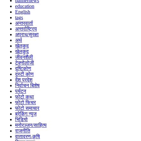
bannernews
education
English
tags
अन्तरवार्ता
अन्तर्राष्ट्रिय
अपराध/सुरक्षा
अर्थ
खेलकुद
खेलकुद
जीवनशैली
टेक्नोलोजी
दृष्टिकोण
दृस्टी कोण
देश परदेश
निर्वाचन बिशेष
पर्यटन
फोटो कथा
फोटो फिचर
फोटो समाचार
ब्रेकिंग न्युज
भिडियो
मनोरञ्जन/साहित्य
राजनीति
वातावरण-कृषि