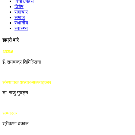
विचार/बहस
विशेष
समाचार
समाज
स्थानीय
स्वास्थ्य
हाम्रो बारे
अध्यक्ष
ई. रामचन्द्र तिमिल्सिना
संस्थापक अध्यक्ष/सल्लाहकार
डा. राजु गुरुङ्ग
सम्पादक
श्रीकृष्ण ढकाल