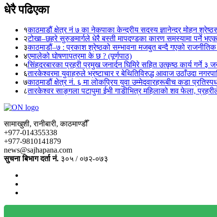
धेरै पढिएका
१
काठमाडौं क्षेत्र नं ७ का नेकपाका केन्द्रीय सदस्य ज्ञानेन्द्र मोहन श्रेष्ठ
२
टोखा–छहरे सुरुङमार्गले धेरै बस्ती मापदण्डका कारण समस्यामा पर्ने भए
३
काठमाडौं–७ : प्रकाश श्रेष्ठको सम्भावना मजबुत बन्दै गएको राजनीतिक
४
एमालेको घोषणापत्रमा के छ ? (पूर्णपाठ)
५
सिंहदरबारका प्रहरी प्रमुख जनार्दन घिमिरे सहित उत्कृष्ठ कार्य गर्ने ३ 
६
तारकेश्वरमा युवाहरुले भ्रष्टाचार र बेथितिविरुद्ध आवाज उठाँउदा नगरपालि
७
काठमाडौं क्षेत्र नं. ६ मा लोकप्रिय युवा उम्मेदवारहरूबीच कडा प्रतिस्पर्
८
तारकेश्वर साङ्गला पटापुमा ईभी गाडीभित्र महिलाको शव फेला, प्रहरीले
सामाखुशी, रानीबारी, काठमाण्डौँ
+977-014355338
+977-9810141879
news@sajhapana.com
सुचना बिभाग दर्ता नं.
३०५ / ०७२-०७३