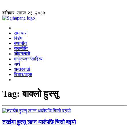
शनिबार, साउन २३, २०८३
समाचार
विशेष
स्थानीय
राजनीति
जीवनशैली
मनोरञ्जन/साहित्य
अर्थ
अन्तरवार्ता
विचार/बहस
Tag:
बाक्लो हुस्सु
तराईमा हुस्सु लाग्न थालेपछि चिसो बढ्यो