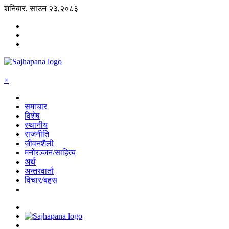
शनिबार, साउन २३,२०८३
×
समाचार
विशेष
स्थानीय
राजनीति
जीवनशैली
मनोरञ्जन/साहित्य
अर्थ
अन्तरवार्ता
विचार/बहस