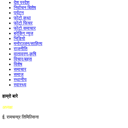
देश परदेश
निर्वाचन बिशेष
पर्यटन
फोटो कथा
फोटो फिचर
फोटो समाचार
ब्रेकिंग न्युज
भिडियो
मनोरञ्जन/साहित्य
राजनीति
वातावरण-कृषि
विचार/बहस
विशेष
समाचार
समाज
स्थानीय
स्वास्थ्य
हाम्रो बारे
अध्यक्ष
ई. रामचन्द्र तिमिल्सिना