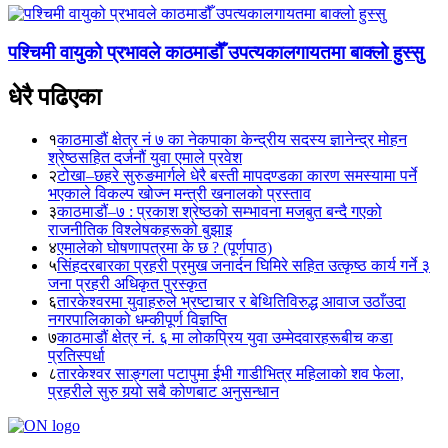
पश्चिमी वायुको प्रभावले काठमाडौँ उपत्यकालगायतमा बाक्लो हुस्सु
धेरै पढिएका
१
काठमाडौं क्षेत्र नं ७ का नेकपाका केन्द्रीय सदस्य ज्ञानेन्द्र मोहन
श्रेष्ठसहित दर्जनौं युवा एमाले प्रवेश
२
टोखा–छहरे सुरुङमार्गले धेरै बस्ती मापदण्डका कारण समस्यामा पर्ने
भएकाले विकल्प खोज्न मन्त्री खनालको प्रस्ताव
३
काठमाडौं–७ : प्रकाश श्रेष्ठको सम्भावना मजबुत बन्दै गएको
राजनीतिक विश्लेषकहरूको बुझाइ
४
एमालेको घोषणापत्रमा के छ ? (पूर्णपाठ)
५
सिंहदरबारका प्रहरी प्रमुख जनार्दन घिमिरे सहित उत्कृष्ठ कार्य गर्ने ३
जना प्रहरी अधिकृत पुरस्कृत
६
तारकेश्वरमा युवाहरुले भ्रष्टाचार र बेथितिविरुद्ध आवाज उठाँउदा
नगरपालिकाको धम्कीपूर्ण विज्ञप्ति
७
काठमाडौं क्षेत्र नं. ६ मा लोकप्रिय युवा उम्मेदवारहरूबीच कडा
प्रतिस्पर्धा
८
तारकेश्वर साङ्गला पटापुमा ईभी गाडीभित्र महिलाको शव फेला,
प्रहरीले सुरु गर्‍यो सबै कोणबाट अनुसन्धान