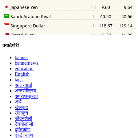
क्याटेगोरी
banner
bannernews
education
English
tags
अन्तरवार्ता
अन्तर्राष्ट्रिय
अपराध/सुरक्षा
अर्थ
खेलकुद
खेलकुद
जीवनशैली
टेक्नोलोजी
दृष्टिकोण
दृस्टी कोण