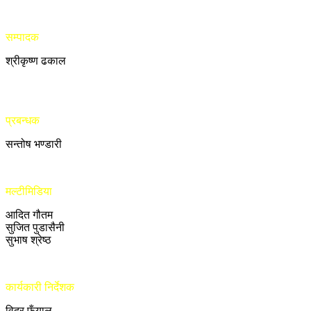
सम्पादक
श्रीकृष्ण ढकाल
प्रबन्धक
सन्तोष भण्डारी
मल्टीमिडिया
आदित गौतम
सुजित पुडासैनी
सुभाष श्रेष्ठ
कार्यकारी निर्देशक
विदुर फुँयाल