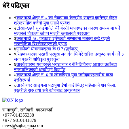
धेरै पढिएका
१
काठमाडौं क्षेत्र नं ७ का नेकपाका केन्द्रीय सदस्य ज्ञानेन्द्र मोहन
श्रेष्ठसहित दर्जनौं युवा एमाले प्रवेश
२
टोखा–छहरे सुरुङमार्गले धेरै बस्ती मापदण्डका कारण समस्यामा पर्ने
भएकाले विकल्प खोज्न मन्त्री खनालको प्रस्ताव
३
काठमाडौं–७ : प्रकाश श्रेष्ठको सम्भावना मजबुत बन्दै गएको
राजनीतिक विश्लेषकहरूको बुझाइ
४
एमालेको घोषणापत्रमा के छ ? (पूर्णपाठ)
५
सिंहदरबारका प्रहरी प्रमुख जनार्दन घिमिरे सहित उत्कृष्ठ कार्य गर्ने ३
जना प्रहरी अधिकृत पुरस्कृत
६
तारकेश्वरमा युवाहरुले भ्रष्टाचार र बेथितिविरुद्ध आवाज उठाँउदा
नगरपालिकाको धम्कीपूर्ण विज्ञप्ति
७
काठमाडौं क्षेत्र नं. ६ मा लोकप्रिय युवा उम्मेदवारहरूबीच कडा
प्रतिस्पर्धा
८
तारकेश्वर साङ्गला पटापुमा ईभी गाडीभित्र महिलाको शव फेला,
प्रहरीले सुरु गर्‍यो सबै कोणबाट अनुसन्धान
सामाखुशी, रानीबारी, काठमाण्डौँ
+977-014355338
+977-9810141879
news@sajhapana.com