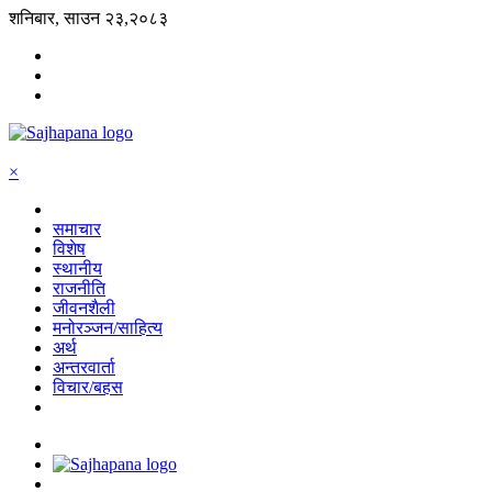
शनिबार, साउन २३,२०८३
×
समाचार
विशेष
स्थानीय
राजनीति
जीवनशैली
मनोरञ्जन/साहित्य
अर्थ
अन्तरवार्ता
विचार/बहस