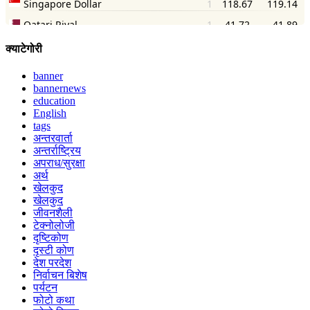
क्याटेगोरी
banner
bannernews
education
English
tags
अन्तरवार्ता
अन्तर्राष्ट्रिय
अपराध/सुरक्षा
अर्थ
खेलकुद
खेलकुद
जीवनशैली
टेक्नोलोजी
दृष्टिकोण
दृस्टी कोण
देश परदेश
निर्वाचन बिशेष
पर्यटन
फोटो कथा