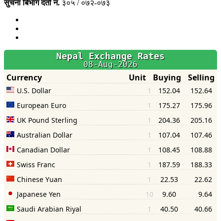
सुचना बिभाग दर्ता नं.
३०५ / ०७२-०७३