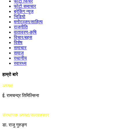
फोटो फिचर
फोटो समाचार
ब्रेकिंग न्युज
भिडियो
मनोरञ्जन/साहित्य
राजनीति
वातावरण-कृषि
विचार/बहस
विशेष
समाचार
समाज
स्थानीय
स्वास्थ्य
हाम्रो बारे
अध्यक्ष
ई. रामचन्द्र तिमिल्सिना
संस्थापक अध्यक्ष/सल्लाहकार
डा. राजु गुरुङ्ग