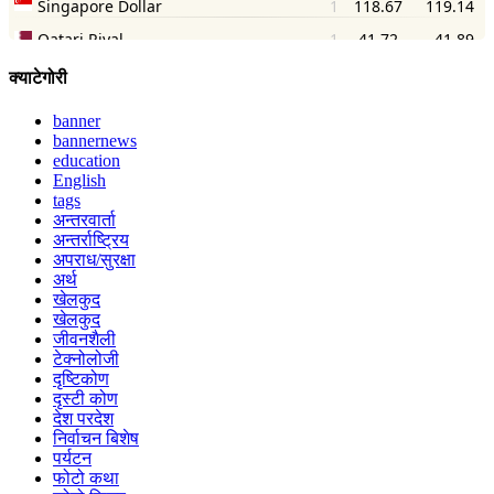
क्याटेगोरी
banner
bannernews
education
English
tags
अन्तरवार्ता
अन्तर्राष्ट्रिय
अपराध/सुरक्षा
अर्थ
खेलकुद
खेलकुद
जीवनशैली
टेक्नोलोजी
दृष्टिकोण
दृस्टी कोण
देश परदेश
निर्वाचन बिशेष
पर्यटन
फोटो कथा