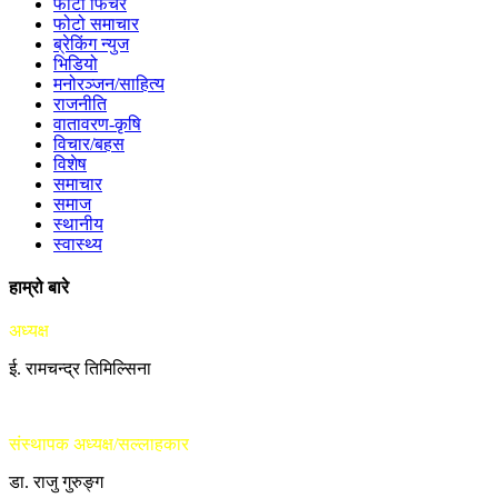
फोटो फिचर
फोटो समाचार
ब्रेकिंग न्युज
भिडियो
मनोरञ्जन/साहित्य
राजनीति
वातावरण-कृषि
विचार/बहस
विशेष
समाचार
समाज
स्थानीय
स्वास्थ्य
हाम्रो बारे
अध्यक्ष
ई. रामचन्द्र तिमिल्सिना
संस्थापक अध्यक्ष/सल्लाहकार
डा. राजु गुरुङ्ग