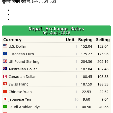
सुचना बिभाग दर्ता नं.
३०५ / ०७२-०७३