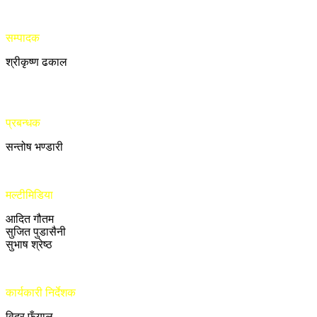
सम्पादक
श्रीकृष्ण ढकाल
प्रबन्धक
सन्तोष भण्डारी
मल्टीमिडिया
आदित गौतम
सुजित पुडासैनी
सुभाष श्रेष्ठ
कार्यकारी निर्देशक
विदुर फुँयाल