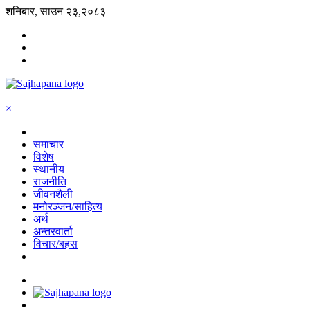
शनिबार, साउन २३,२०८३
×
समाचार
विशेष
स्थानीय
राजनीति
जीवनशैली
मनोरञ्जन/साहित्य
अर्थ
अन्तरवार्ता
विचार/बहस