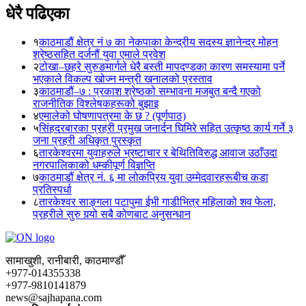
धेरै पढिएका
१
काठमाडौं क्षेत्र नं ७ का नेकपाका केन्द्रीय सदस्य ज्ञानेन्द्र मोहन
श्रेष्ठसहित दर्जनौं युवा एमाले प्रवेश
२
टोखा–छहरे सुरुङमार्गले धेरै बस्ती मापदण्डका कारण समस्यामा पर्ने
भएकाले विकल्प खोज्न मन्त्री खनालको प्रस्ताव
३
काठमाडौं–७ : प्रकाश श्रेष्ठको सम्भावना मजबुत बन्दै गएको
राजनीतिक विश्लेषकहरूको बुझाइ
४
एमालेको घोषणापत्रमा के छ ? (पूर्णपाठ)
५
सिंहदरबारका प्रहरी प्रमुख जनार्दन घिमिरे सहित उत्कृष्ठ कार्य गर्ने ३
जना प्रहरी अधिकृत पुरस्कृत
६
तारकेश्वरमा युवाहरुले भ्रष्टाचार र बेथितिविरुद्ध आवाज उठाँउदा
नगरपालिकाको धम्कीपूर्ण विज्ञप्ति
७
काठमाडौं क्षेत्र नं. ६ मा लोकप्रिय युवा उम्मेदवारहरूबीच कडा
प्रतिस्पर्धा
८
तारकेश्वर साङ्गला पटापुमा ईभी गाडीभित्र महिलाको शव फेला,
प्रहरीले सुरु गर्‍यो सबै कोणबाट अनुसन्धान
सामाखुशी, रानीबारी, काठमाण्डौँ
+977-014355338
+977-9810141879
news@sajhapana.com