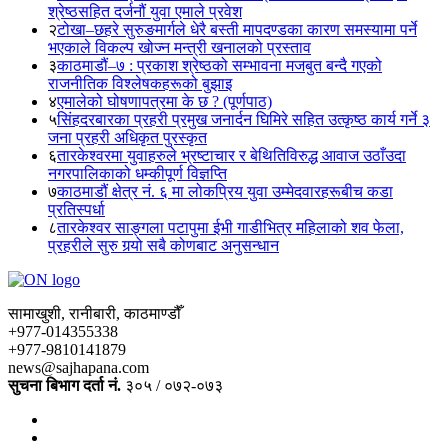
श्रेष्ठसहित दर्जनौं युवा एमाले प्रवेश
२
टोखा–छहरे सुरुङमार्गले धेरै बस्ती मापदण्डका कारण समस्यामा पर्ने
भएकाले विकल्प खोज्न मन्त्री खनालको प्रस्ताव
३
काठमाडौं–७ : प्रकाश श्रेष्ठको सम्भावना मजबुत बन्दै गएको
राजनीतिक विश्लेषकहरूको बुझाइ
४
एमालेको घोषणापत्रमा के छ ? (पूर्णपाठ)
५
सिंहदरबारका प्रहरी प्रमुख जनार्दन घिमिरे सहित उत्कृष्ठ कार्य गर्ने ३
जना प्रहरी अधिकृत पुरस्कृत
६
तारकेश्वरमा युवाहरुले भ्रष्टाचार र बेथितिविरुद्ध आवाज उठाँउदा
नगरपालिकाको धम्कीपूर्ण विज्ञप्ति
७
काठमाडौं क्षेत्र नं. ६ मा लोकप्रिय युवा उम्मेदवारहरूबीच कडा
प्रतिस्पर्धा
८
तारकेश्वर साङ्गला पटापुमा ईभी गाडीभित्र महिलाको शव फेला,
प्रहरीले सुरु गर्‍यो सबै कोणबाट अनुसन्धान
सामाखुशी, रानीबारी, काठमाण्डौँ
+977-014355338
+977-9810141879
news@sajhapana.com
सुचना बिभाग दर्ता नं.
३०५ / ०७२-०७३