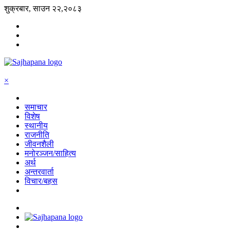
शुक्रबार, साउन २२,२०८३
×
समाचार
विशेष
स्थानीय
राजनीति
जीवनशैली
मनोरञ्जन/साहित्य
अर्थ
अन्तरवार्ता
विचार/बहस