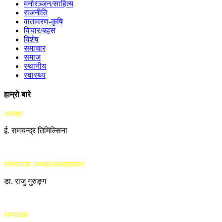
मनोरञ्जन/साहित्य
राजनीति
वातावरण-कृषि
विचार/बहस
विशेष
समाचार
समाज
स्थानीय
स्वास्थ्य
हाम्रो बारे
अध्यक्ष
ई. रामचन्द्र तिमिल्सिना
संस्थापक अध्यक्ष/सल्लाहकार
डा. राजु गुरुङ्ग
सम्पादक