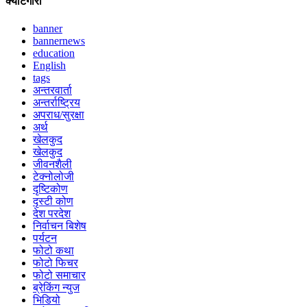
क्याटेगोरी
banner
bannernews
education
English
tags
अन्तरवार्ता
अन्तर्राष्ट्रिय
अपराध/सुरक्षा
अर्थ
खेलकुद
खेलकुद
जीवनशैली
टेक्नोलोजी
दृष्टिकोण
दृस्टी कोण
देश परदेश
निर्वाचन बिशेष
पर्यटन
फोटो कथा
फोटो फिचर
फोटो समाचार
ब्रेकिंग न्युज
भिडियो