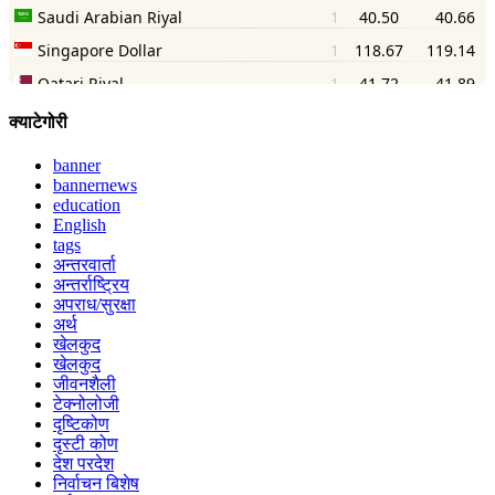
क्याटेगोरी
banner
bannernews
education
English
tags
अन्तरवार्ता
अन्तर्राष्ट्रिय
अपराध/सुरक्षा
अर्थ
खेलकुद
खेलकुद
जीवनशैली
टेक्नोलोजी
दृष्टिकोण
दृस्टी कोण
देश परदेश
निर्वाचन बिशेष