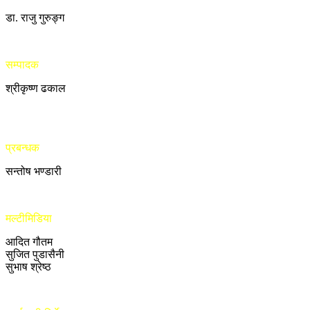
डा. राजु गुरुङ्ग
सम्पादक
श्रीकृष्ण ढकाल
प्रबन्धक
सन्तोष भण्डारी
मल्टीमिडिया
आदित गौतम
सुजित पुडासैनी
सुभाष श्रेष्ठ