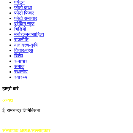
पर्यटन
फोटो कथा
फोटो फिचर
फोटो समाचार
ब्रेकिंग न्युज
भिडियो
मनोरञ्जन/साहित्य
राजनीति
वातावरण-कृषि
विचार/बहस
विशेष
समाचार
समाज
स्थानीय
स्वास्थ्य
हाम्रो बारे
अध्यक्ष
ई. रामचन्द्र तिमिल्सिना
संस्थापक अध्यक्ष/सल्लाहकार