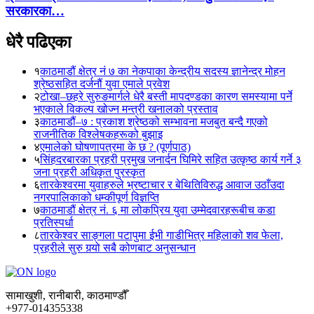
सरकारका…
धेरै पढिएका
१
काठमाडौं क्षेत्र नं ७ का नेकपाका केन्द्रीय सदस्य ज्ञानेन्द्र मोहन
श्रेष्ठसहित दर्जनौं युवा एमाले प्रवेश
२
टोखा–छहरे सुरुङमार्गले धेरै बस्ती मापदण्डका कारण समस्यामा पर्ने
भएकाले विकल्प खोज्न मन्त्री खनालको प्रस्ताव
३
काठमाडौं–७ : प्रकाश श्रेष्ठको सम्भावना मजबुत बन्दै गएको
राजनीतिक विश्लेषकहरूको बुझाइ
४
एमालेको घोषणापत्रमा के छ ? (पूर्णपाठ)
५
सिंहदरबारका प्रहरी प्रमुख जनार्दन घिमिरे सहित उत्कृष्ठ कार्य गर्ने ३
जना प्रहरी अधिकृत पुरस्कृत
६
तारकेश्वरमा युवाहरुले भ्रष्टाचार र बेथितिविरुद्ध आवाज उठाँउदा
नगरपालिकाको धम्कीपूर्ण विज्ञप्ति
७
काठमाडौं क्षेत्र नं. ६ मा लोकप्रिय युवा उम्मेदवारहरूबीच कडा
प्रतिस्पर्धा
८
तारकेश्वर साङ्गला पटापुमा ईभी गाडीभित्र महिलाको शव फेला,
प्रहरीले सुरु गर्‍यो सबै कोणबाट अनुसन्धान
सामाखुशी, रानीबारी, काठमाण्डौँ
+977-014355338