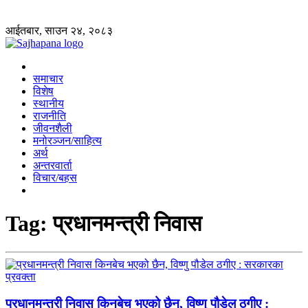
आईतबार, साउन २४, २०८३
समाचार
विशेष
स्थानीय
राजनीति
जीवनशैली
मनोरञ्जन/साहित्य
अर्थ
अन्तरवार्ता
विचार/बहस
Tag:
प्रधानमन्त्री निवास
प्रधानमन्त्री निवास किनबेच भएको छैन, विष्णु पौडेल ठगीए :