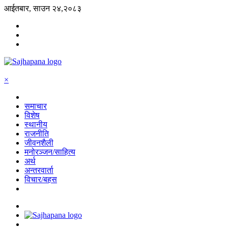
आईतबार, साउन २४,२०८३
×
समाचार
विशेष
स्थानीय
राजनीति
जीवनशैली
मनोरञ्जन/साहित्य
अर्थ
अन्तरवार्ता
विचार/बहस