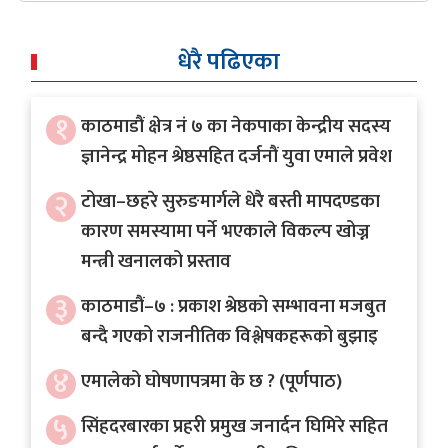
अर्थ
धेरै पढिएका
अन्तरवार्ता
विचार/
१
काठमाडौं क्षेत्र नं ७ का नेकपाका केन्द्रीय सदस्य
बहस
ज्ञानेन्द्र मोहन श्रेष्ठसहित दर्जनौं युवा एमाले प्रवेश
२
टोखा–छहरे सुरुङमार्गले धेरै बस्ती मापदण्डका
कारण समस्यामा पर्ने भएकाले विकल्प खोज्न
मन्त्री खनालको प्रस्ताव
३
काठमाडौं–७ : प्रकाश श्रेष्ठको सम्भावना मजबुत
बन्दै गएको राजनीतिक विश्लेषकहरूको बुझाइ
४
एमालेको घोषणापत्रमा के छ ? (पूर्णपाठ)
५
सिंहदरबारका प्रहरी प्रमुख जनार्दन घिमिरे सहित