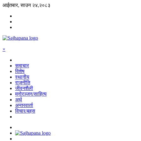
आईतबार, साउन २४,२०८३
×
समाचार
विशेष
स्थानीय
राजनीति
जीवनशैली
मनोरञ्जन/साहित्य
अर्थ
अन्तरवार्ता
विचार/बहस