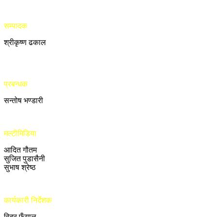
सम्पादक
श्रीकृष्ण ढकाल
प्रबन्धक
सन्तोष भण्डारी
मल्टीमिडिया
आदित गौतम
सुजित पुडासैनी
सुभाष श्रेष्ठ
कार्यकारी निर्देशक
विदुर फुँयाल