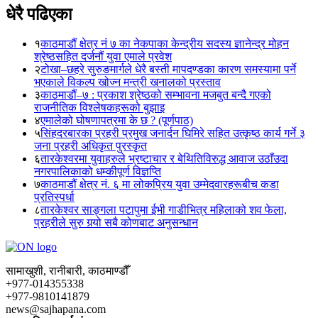
धेरै पढिएका
१
काठमाडौं क्षेत्र नं ७ का नेकपाका केन्द्रीय सदस्य ज्ञानेन्द्र मोहन
श्रेष्ठसहित दर्जनौं युवा एमाले प्रवेश
२
टोखा–छहरे सुरुङमार्गले धेरै बस्ती मापदण्डका कारण समस्यामा पर्ने
भएकाले विकल्प खोज्न मन्त्री खनालको प्रस्ताव
३
काठमाडौं–७ : प्रकाश श्रेष्ठको सम्भावना मजबुत बन्दै गएको
राजनीतिक विश्लेषकहरूको बुझाइ
४
एमालेको घोषणापत्रमा के छ ? (पूर्णपाठ)
५
सिंहदरबारका प्रहरी प्रमुख जनार्दन घिमिरे सहित उत्कृष्ठ कार्य गर्ने ३
जना प्रहरी अधिकृत पुरस्कृत
६
तारकेश्वरमा युवाहरुले भ्रष्टाचार र बेथितिविरुद्ध आवाज उठाँउदा
नगरपालिकाको धम्कीपूर्ण विज्ञप्ति
७
काठमाडौं क्षेत्र नं. ६ मा लोकप्रिय युवा उम्मेदवारहरूबीच कडा
प्रतिस्पर्धा
८
तारकेश्वर साङ्गला पटापुमा ईभी गाडीभित्र महिलाको शव फेला,
प्रहरीले सुरु गर्‍यो सबै कोणबाट अनुसन्धान
सामाखुशी, रानीबारी, काठमाण्डौँ
+977-014355338
+977-9810141879
news@sajhapana.com