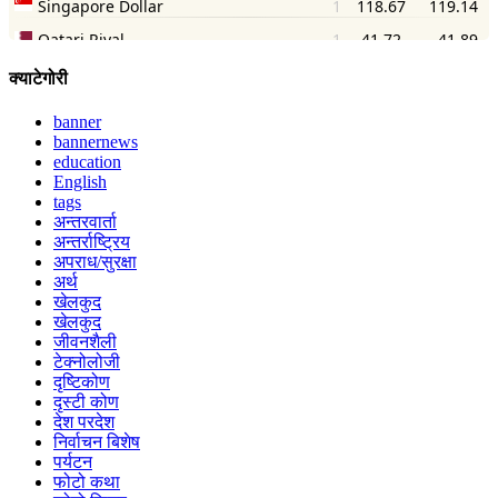
क्याटेगोरी
banner
bannernews
education
English
tags
अन्तरवार्ता
अन्तर्राष्ट्रिय
अपराध/सुरक्षा
अर्थ
खेलकुद
खेलकुद
जीवनशैली
टेक्नोलोजी
दृष्टिकोण
दृस्टी कोण
देश परदेश
निर्वाचन बिशेष
पर्यटन
फोटो कथा