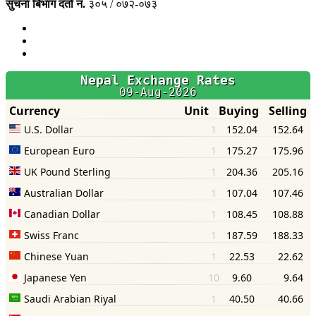
सुचना बिभाग दर्ता नं.
३०५ / ०७२-०७३