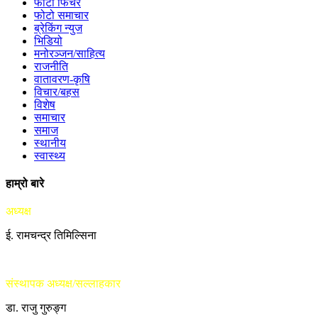
फोटो फिचर
फोटो समाचार
ब्रेकिंग न्युज
भिडियो
मनोरञ्जन/साहित्य
राजनीति
वातावरण-कृषि
विचार/बहस
विशेष
समाचार
समाज
स्थानीय
स्वास्थ्य
हाम्रो बारे
अध्यक्ष
ई. रामचन्द्र तिमिल्सिना
संस्थापक अध्यक्ष/सल्लाहकार
डा. राजु गुरुङ्ग