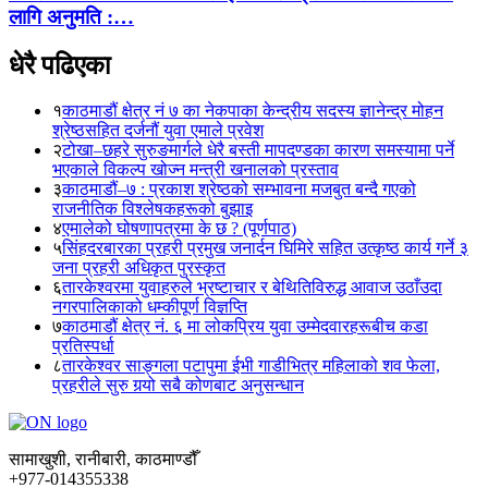
लागि अनुमति :…
धेरै पढिएका
१
काठमाडौं क्षेत्र नं ७ का नेकपाका केन्द्रीय सदस्य ज्ञानेन्द्र मोहन
श्रेष्ठसहित दर्जनौं युवा एमाले प्रवेश
२
टोखा–छहरे सुरुङमार्गले धेरै बस्ती मापदण्डका कारण समस्यामा पर्ने
भएकाले विकल्प खोज्न मन्त्री खनालको प्रस्ताव
३
काठमाडौं–७ : प्रकाश श्रेष्ठको सम्भावना मजबुत बन्दै गएको
राजनीतिक विश्लेषकहरूको बुझाइ
४
एमालेको घोषणापत्रमा के छ ? (पूर्णपाठ)
५
सिंहदरबारका प्रहरी प्रमुख जनार्दन घिमिरे सहित उत्कृष्ठ कार्य गर्ने ३
जना प्रहरी अधिकृत पुरस्कृत
६
तारकेश्वरमा युवाहरुले भ्रष्टाचार र बेथितिविरुद्ध आवाज उठाँउदा
नगरपालिकाको धम्कीपूर्ण विज्ञप्ति
७
काठमाडौं क्षेत्र नं. ६ मा लोकप्रिय युवा उम्मेदवारहरूबीच कडा
प्रतिस्पर्धा
८
तारकेश्वर साङ्गला पटापुमा ईभी गाडीभित्र महिलाको शव फेला,
प्रहरीले सुरु गर्‍यो सबै कोणबाट अनुसन्धान
सामाखुशी, रानीबारी, काठमाण्डौँ
+977-014355338