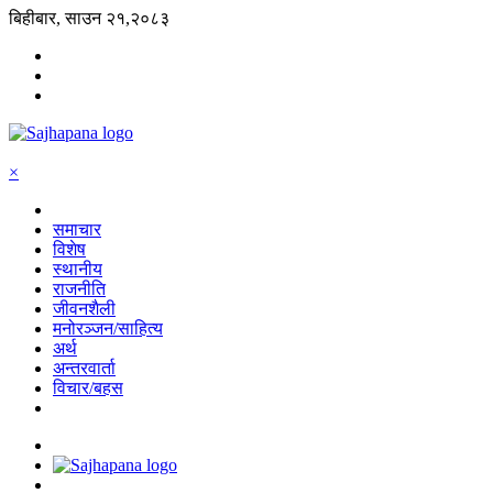
बिहीबार, साउन २१,२०८३
×
समाचार
विशेष
स्थानीय
राजनीति
जीवनशैली
मनोरञ्जन/साहित्य
अर्थ
अन्तरवार्ता
विचार/बहस