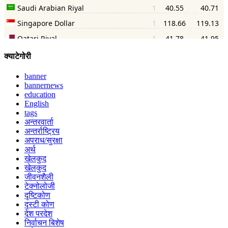
क्याटेगोरी
banner
bannernews
education
English
tags
अन्तरवार्ता
अन्तर्राष्ट्रिय
अपराध/सुरक्षा
अर्थ
खेलकुद
खेलकुद
जीवनशैली
टेक्नोलोजी
दृष्टिकोण
दृस्टी कोण
देश परदेश
निर्वाचन बिशेष