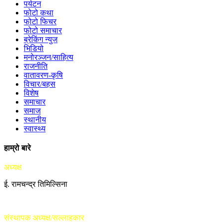
पर्यटन
फोटो कथा
फोटो फिचर
फोटो समाचार
ब्रेकिंग न्युज
भिडियो
मनोरञ्जन/साहित्य
राजनीति
वातावरण-कृषि
विचार/बहस
विशेष
समाचार
समाज
स्थानीय
स्वास्थ्य
हाम्रो बारे
अध्यक्ष
ई. रामचन्द्र तिमिल्सिना
संस्थापक अध्यक्ष/सल्लाहकार