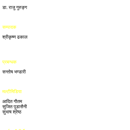
डा. राजु गुरुङ्ग
सम्पादक
श्रीकृष्ण ढकाल
प्रबन्धक
सन्तोष भण्डारी
मल्टीमिडिया
आदित गौतम
सुजित पुडासैनी
सुभाष श्रेष्ठ