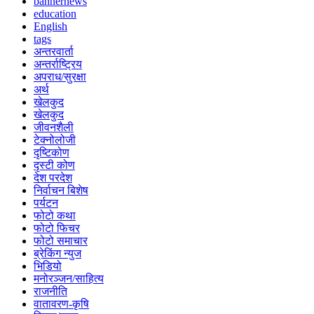
bannernews
education
English
tags
अन्तरवार्ता
अन्तर्राष्ट्रिय
अपराध/सुरक्षा
अर्थ
खेलकुद
खेलकुद
जीवनशैली
टेक्नोलोजी
दृष्टिकोण
दृस्टी कोण
देश परदेश
निर्वाचन बिशेष
पर्यटन
फोटो कथा
फोटो फिचर
फोटो समाचार
ब्रेकिंग न्युज
भिडियो
मनोरञ्जन/साहित्य
राजनीति
वातावरण-कृषि