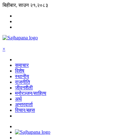
बिहीबार, साउन २१,२०८३
×
समाचार
विशेष
स्थानीय
राजनीति
जीवनशैली
मनोरञ्जन/साहित्य
अर्थ
अन्तरवार्ता
विचार/बहस