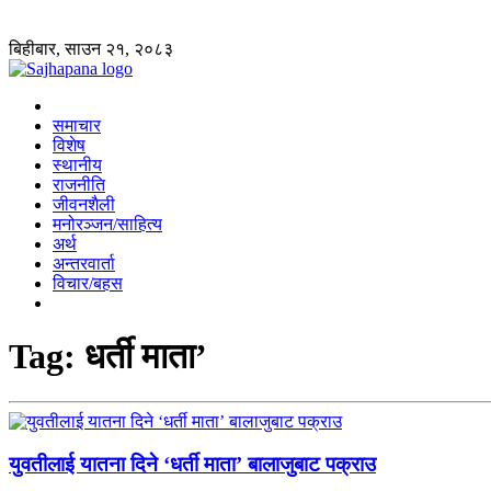
बिहीबार, साउन २१, २०८३
समाचार
विशेष
स्थानीय
राजनीति
जीवनशैली
मनोरञ्जन/साहित्य
अर्थ
अन्तरवार्ता
विचार/बहस
Tag:
धर्ती माता’
युवतीलाई यातना दिने ‘धर्ती माता’ बालाजुबाट पक्राउ