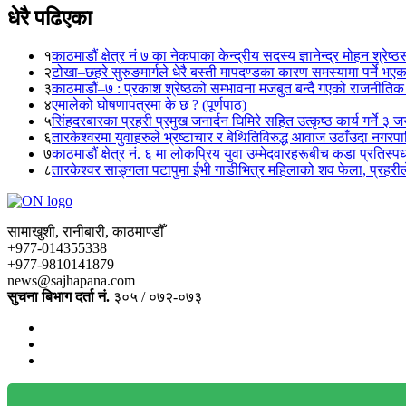
धेरै पढिएका
१
काठमाडौं क्षेत्र नं ७ का नेकपाका केन्द्रीय सदस्य ज्ञानेन्द्र मोहन श्रेष्ठ
२
टोखा–छहरे सुरुङमार्गले धेरै बस्ती मापदण्डका कारण समस्यामा पर्ने भए
३
काठमाडौं–७ : प्रकाश श्रेष्ठको सम्भावना मजबुत बन्दै गएको राजनीतिक
४
एमालेको घोषणापत्रमा के छ ? (पूर्णपाठ)
५
सिंहदरबारका प्रहरी प्रमुख जनार्दन घिमिरे सहित उत्कृष्ठ कार्य गर्ने ३ 
६
तारकेश्वरमा युवाहरुले भ्रष्टाचार र बेथितिविरुद्ध आवाज उठाँउदा नगरपालि
७
काठमाडौं क्षेत्र नं. ६ मा लोकप्रिय युवा उम्मेदवारहरूबीच कडा प्रतिस्पर्
८
तारकेश्वर साङ्गला पटापुमा ईभी गाडीभित्र महिलाको शव फेला, प्रहरीले
सामाखुशी, रानीबारी, काठमाण्डौँ
+977-014355338
+977-9810141879
news@sajhapana.com
सुचना बिभाग दर्ता नं.
३०५ / ०७२-०७३