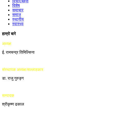
विचार/बहस
विशेष
समाचार
समाज
स्थानीय
स्वास्थ्य
हाम्रो बारे
अध्यक्ष
ई. रामचन्द्र तिमिल्सिना
संस्थापक अध्यक्ष/सल्लाहकार
डा. राजु गुरुङ्ग
सम्पादक
श्रीकृष्ण ढकाल