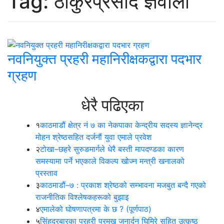
Tag:
ठाकुरप्रसाद ज्ञवाली
नवनियुक्त प्रहरी महानिरीक्षकद्वारा पदभार
ग्रहण
धेरै पढिएका
१
काठमाडौं क्षेत्र नं ७ का नेकपाका केन्द्रीय सदस्य ज्ञानेन्द्र
मोहन श्रेष्ठसहित दर्जनौं युवा एमाले प्रवेश
२
टोखा–छहरे सुरुङमार्गले धेरै बस्ती मापदण्डका कारण
समस्यामा पर्ने भएकाले विकल्प खोज्न मन्त्री खनालको
प्रस्ताव
३
काठमाडौं–७ : प्रकाश श्रेष्ठको सम्भावना मजबुत बन्दै गएको
राजनीतिक विश्लेषकहरूको बुझाइ
४
एमालेको घोषणापत्रमा के छ ? (पूर्णपाठ)
५
सिंहदरबारका प्रहरी प्रमुख जनार्दन घिमिरे सहित उत्कृष्ठ