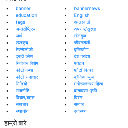
banner
bannernews
education
English
tags
अन्तरवार्ता
अन्तर्राष्ट्रिय
अपराध/सुरक्षा
अर्थ
खेलकुद
खेलकुद
जीवनशैली
टेक्नोलोजी
दृष्टिकोण
दृस्टी कोण
देश परदेश
निर्वाचन बिशेष
पर्यटन
फोटो कथा
फोटो फिचर
फोटो समाचार
ब्रेकिंग न्युज
भिडियो
मनोरञ्जन/साहित्य
राजनीति
वातावरण-कृषि
विचार/बहस
विशेष
समाचार
समाज
स्थानीय
स्वास्थ्य
हाम्रो बारे