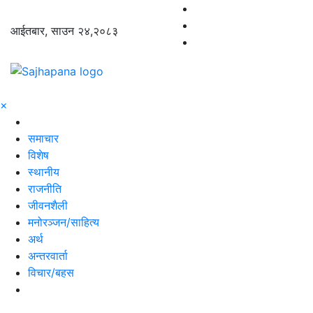
आईतबार, साउन २४,२०८३
×
समाचार
विशेष
स्थानीय
राजनीति
जीवनशैली
मनोरञ्जन/साहित्य
अर्थ
अन्तरवार्ता
विचार/बहस