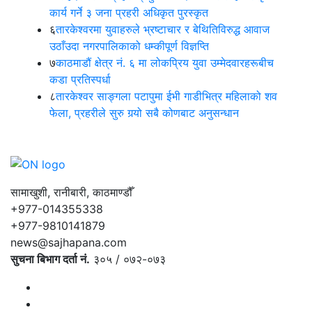
कार्य गर्ने ३ जना प्रहरी अधिकृत पुरस्कृत
६
तारकेश्वरमा युवाहरुले भ्रष्टाचार र बेथितिविरुद्ध आवाज
उठाँउदा नगरपालिकाको धम्कीपूर्ण विज्ञप्ति
७
काठमाडौं क्षेत्र नं. ६ मा लोकप्रिय युवा उम्मेदवारहरूबीच
कडा प्रतिस्पर्धा
८
तारकेश्वर साङ्गला पटापुमा ईभी गाडीभित्र महिलाको शव
फेला, प्रहरीले सुरु गर्‍यो सबै कोणबाट अनुसन्धान
सामाखुशी, रानीबारी, काठमाण्डौँ
+977-014355338
+977-9810141879
news@sajhapana.com
सुचना बिभाग दर्ता नं.
३०५ / ०७२-०७३