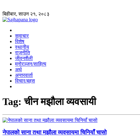
बिहीबार, साउन २१, २०८३
समाचार
विशेष
स्थानीय
राजनीति
जीवनशैली
मनोरञ्जन/साहित्य
अर्थ
अन्तरवार्ता
विचार/बहस
Tag:
चीन मझौला व्यवसायी
नेपालको साना तथा मझौला व्यवसायमा चिनियाँ चासो