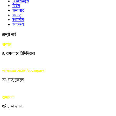
विचार/बहस
विशेष
समाचार
समाज
स्थानीय
स्वास्थ्य
हाम्रो बारे
अध्यक्ष
ई. रामचन्द्र तिमिल्सिना
संस्थापक अध्यक्ष/सल्लाहकार
डा. राजु गुरुङ्ग
सम्पादक
श्रीकृष्ण ढकाल