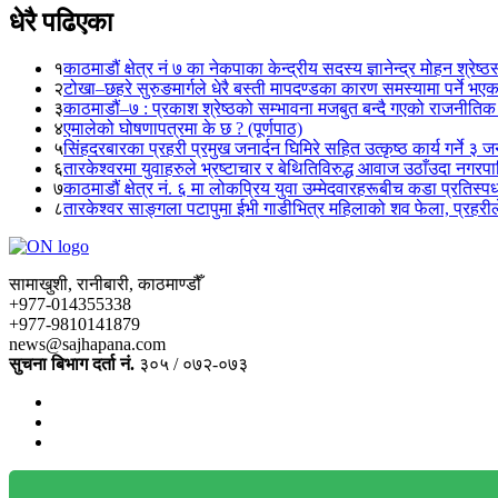
धेरै पढिएका
१
काठमाडौं क्षेत्र नं ७ का नेकपाका केन्द्रीय सदस्य ज्ञानेन्द्र मोहन श्रेष्ठ
२
टोखा–छहरे सुरुङमार्गले धेरै बस्ती मापदण्डका कारण समस्यामा पर्ने भए
३
काठमाडौं–७ : प्रकाश श्रेष्ठको सम्भावना मजबुत बन्दै गएको राजनीतिक
४
एमालेको घोषणापत्रमा के छ ? (पूर्णपाठ)
५
सिंहदरबारका प्रहरी प्रमुख जनार्दन घिमिरे सहित उत्कृष्ठ कार्य गर्ने ३ 
६
तारकेश्वरमा युवाहरुले भ्रष्टाचार र बेथितिविरुद्ध आवाज उठाँउदा नगरपालि
७
काठमाडौं क्षेत्र नं. ६ मा लोकप्रिय युवा उम्मेदवारहरूबीच कडा प्रतिस्पर्
८
तारकेश्वर साङ्गला पटापुमा ईभी गाडीभित्र महिलाको शव फेला, प्रहरीले
सामाखुशी, रानीबारी, काठमाण्डौँ
+977-014355338
+977-9810141879
news@sajhapana.com
सुचना बिभाग दर्ता नं.
३०५ / ०७२-०७३