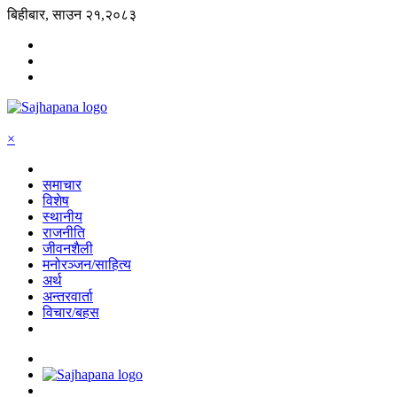
बिहीबार, साउन २१,२०८३
×
समाचार
विशेष
स्थानीय
राजनीति
जीवनशैली
मनोरञ्जन/साहित्य
अर्थ
अन्तरवार्ता
विचार/बहस