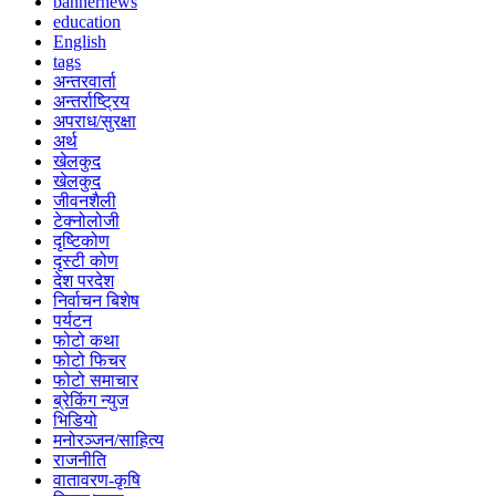
bannernews
education
English
tags
अन्तरवार्ता
अन्तर्राष्ट्रिय
अपराध/सुरक्षा
अर्थ
खेलकुद
खेलकुद
जीवनशैली
टेक्नोलोजी
दृष्टिकोण
दृस्टी कोण
देश परदेश
निर्वाचन बिशेष
पर्यटन
फोटो कथा
फोटो फिचर
फोटो समाचार
ब्रेकिंग न्युज
भिडियो
मनोरञ्जन/साहित्य
राजनीति
वातावरण-कृषि