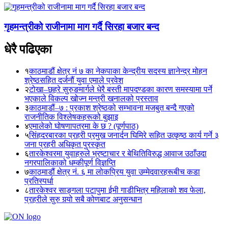
गृहमन्त्रीको राजीनामा माग गर्दै सिरहा बजार बन्द
धेरै पढिएका
१
काठमाडौं क्षेत्र नं ७ का नेकपाका केन्द्रीय सदस्य ज्ञानेन्द्र मोहन
श्रेष्ठसहित दर्जनौं युवा एमाले प्रवेश
२
टोखा–छहरे सुरुङमार्गले धेरै बस्ती मापदण्डका कारण समस्यामा पर्ने
भएकाले विकल्प खोज्न मन्त्री खनालको प्रस्ताव
३
काठमाडौं–७ : प्रकाश श्रेष्ठको सम्भावना मजबुत बन्दै गएको
राजनीतिक विश्लेषकहरूको बुझाइ
४
एमालेको घोषणापत्रमा के छ ? (पूर्णपाठ)
५
सिंहदरबारका प्रहरी प्रमुख जनार्दन घिमिरे सहित उत्कृष्ठ कार्य गर्ने ३
जना प्रहरी अधिकृत पुरस्कृत
६
तारकेश्वरमा युवाहरुले भ्रष्टाचार र बेथितिविरुद्ध आवाज उठाँउदा
नगरपालिकाको धम्कीपूर्ण विज्ञप्ति
७
काठमाडौं क्षेत्र नं. ६ मा लोकप्रिय युवा उम्मेदवारहरूबीच कडा
प्रतिस्पर्धा
८
तारकेश्वर साङ्गला पटापुमा ईभी गाडीभित्र महिलाको शव फेला,
प्रहरीले सुरु गर्‍यो सबै कोणबाट अनुसन्धान