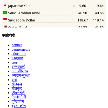
क्याटेगोरी
banner
bannernews
education
English
tags
अन्तरवार्ता
अन्तर्राष्ट्रिय
अपराध/सुरक्षा
अर्थ
खेलकुद
खेलकुद
जीवनशैली
टेक्नोलोजी
दृष्टिकोण
दृस्टी कोण