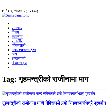
शनिबार, साउन २३, २०८३
समाचार
विशेष
स्थानीय
राजनीति
जीवनशैली
मनोरञ्जन/साहित्य
अर्थ
अन्तरवार्ता
विचार/बहस
Tag:
गृहमन्त्रीको राजीनामा माग
गृहमन्त्रीको राजीनामा माग्दै नेविसंघले गर्‍यो सिंहदरबारभित्रै प्रदर्शन