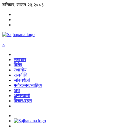
शनिबार, साउन २३,२०८३
×
समाचार
विशेष
स्थानीय
राजनीति
जीवनशैली
मनोरञ्जन/साहित्य
अर्थ
अन्तरवार्ता
विचार/बहस