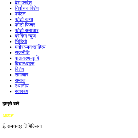
देश परदेश
निर्वाचन बिशेष
पर्यटन
फोटो कथा
फोटो फिचर
फोटो समाचार
ब्रेकिंग न्युज
भिडियो
मनोरञ्जन/साहित्य
राजनीति
वातावरण-कृषि
विचार/बहस
विशेष
समाचार
समाज
स्थानीय
स्वास्थ्य
हाम्रो बारे
अध्यक्ष
ई. रामचन्द्र तिमिल्सिना