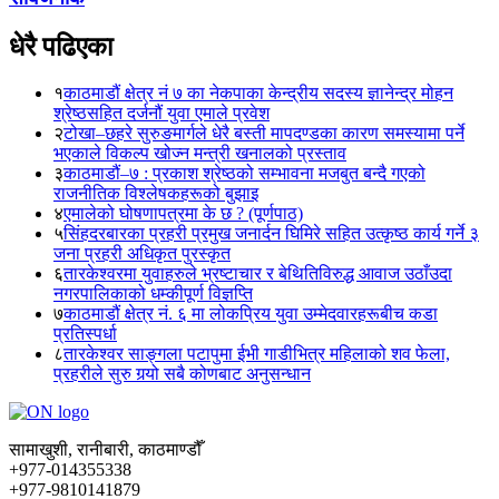
धेरै पढिएका
१
काठमाडौं क्षेत्र नं ७ का नेकपाका केन्द्रीय सदस्य ज्ञानेन्द्र मोहन
श्रेष्ठसहित दर्जनौं युवा एमाले प्रवेश
२
टोखा–छहरे सुरुङमार्गले धेरै बस्ती मापदण्डका कारण समस्यामा पर्ने
भएकाले विकल्प खोज्न मन्त्री खनालको प्रस्ताव
३
काठमाडौं–७ : प्रकाश श्रेष्ठको सम्भावना मजबुत बन्दै गएको
राजनीतिक विश्लेषकहरूको बुझाइ
४
एमालेको घोषणापत्रमा के छ ? (पूर्णपाठ)
५
सिंहदरबारका प्रहरी प्रमुख जनार्दन घिमिरे सहित उत्कृष्ठ कार्य गर्ने ३
जना प्रहरी अधिकृत पुरस्कृत
६
तारकेश्वरमा युवाहरुले भ्रष्टाचार र बेथितिविरुद्ध आवाज उठाँउदा
नगरपालिकाको धम्कीपूर्ण विज्ञप्ति
७
काठमाडौं क्षेत्र नं. ६ मा लोकप्रिय युवा उम्मेदवारहरूबीच कडा
प्रतिस्पर्धा
८
तारकेश्वर साङ्गला पटापुमा ईभी गाडीभित्र महिलाको शव फेला,
प्रहरीले सुरु गर्‍यो सबै कोणबाट अनुसन्धान
सामाखुशी, रानीबारी, काठमाण्डौँ
+977-014355338
+977-9810141879