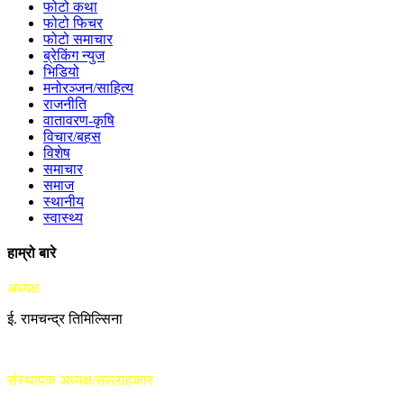
फोटो कथा
फोटो फिचर
फोटो समाचार
ब्रेकिंग न्युज
भिडियो
मनोरञ्जन/साहित्य
राजनीति
वातावरण-कृषि
विचार/बहस
विशेष
समाचार
समाज
स्थानीय
स्वास्थ्य
हाम्रो बारे
अध्यक्ष
ई. रामचन्द्र तिमिल्सिना
संस्थापक अध्यक्ष/सल्लाहकार