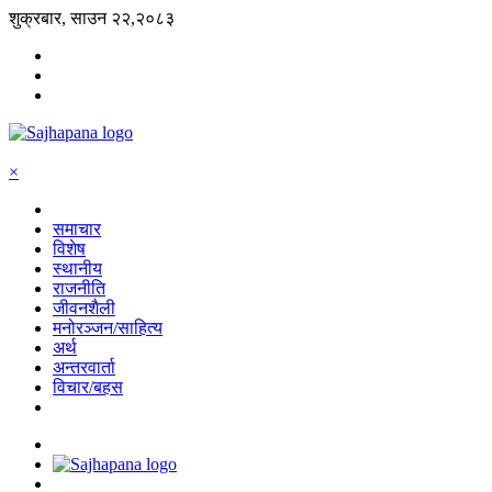
शुक्रबार, साउन २२,२०८३
×
समाचार
विशेष
स्थानीय
राजनीति
जीवनशैली
मनोरञ्जन/साहित्य
अर्थ
अन्तरवार्ता
विचार/बहस