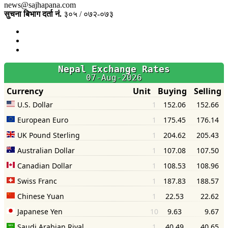
news@sajhapana.com
सुचना बिभाग दर्ता नं.
३०५ / ०७२-०७३