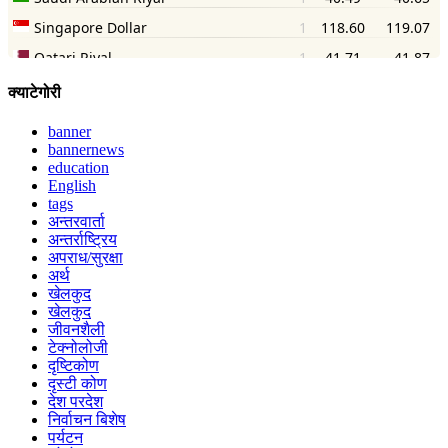
क्याटेगोरी
banner
bannernews
education
English
tags
अन्तरवार्ता
अन्तर्राष्ट्रिय
अपराध/सुरक्षा
अर्थ
खेलकुद
खेलकुद
जीवनशैली
टेक्नोलोजी
दृष्टिकोण
दृस्टी कोण
देश परदेश
निर्वाचन बिशेष
पर्यटन