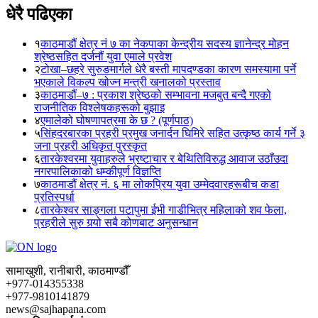
धेरै पढिएका
१
काठमाडौं क्षेत्र नं ७ का नेकपाका केन्द्रीय सदस्य ज्ञानेन्द्र मोहन
श्रेष्ठसहित दर्जनौं युवा एमाले प्रवेश
२
टोखा–छहरे सुरुङमार्गले धेरै बस्ती मापदण्डका कारण समस्यामा पर्ने
भएकाले विकल्प खोज्न मन्त्री खनालको प्रस्ताव
३
काठमाडौं–७ : प्रकाश श्रेष्ठको सम्भावना मजबुत बन्दै गएको
राजनीतिक विश्लेषकहरूको बुझाइ
४
एमालेको घोषणापत्रमा के छ ? (पूर्णपाठ)
५
सिंहदरबारका प्रहरी प्रमुख जनार्दन घिमिरे सहित उत्कृष्ठ कार्य गर्ने ३
जना प्रहरी अधिकृत पुरस्कृत
६
तारकेश्वरमा युवाहरुले भ्रष्टाचार र बेथितिविरुद्ध आवाज उठाँउदा
नगरपालिकाको धम्कीपूर्ण विज्ञप्ति
७
काठमाडौं क्षेत्र नं. ६ मा लोकप्रिय युवा उम्मेदवारहरूबीच कडा
प्रतिस्पर्धा
८
तारकेश्वर साङ्गला पटापुमा ईभी गाडीभित्र महिलाको शव फेला,
प्रहरीले सुरु गर्‍यो सबै कोणबाट अनुसन्धान
सामाखुशी, रानीबारी, काठमाण्डौँ
+977-014355338
+977-9810141879
news@sajhapana.com