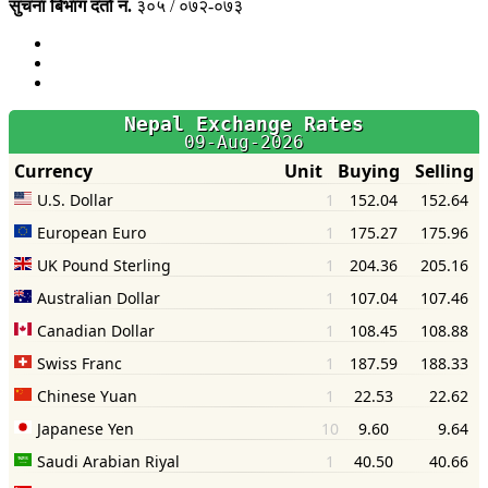
सुचना बिभाग दर्ता नं.
३०५ / ०७२-०७३