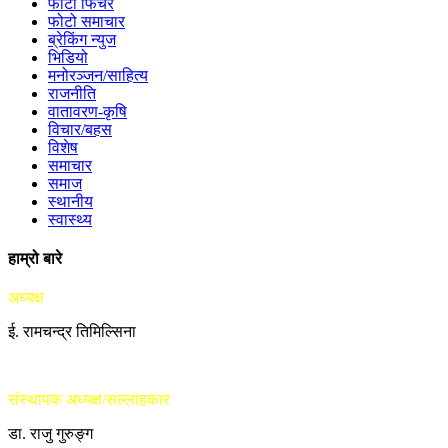
फोटो फिचर
फोटो समाचार
ब्रेकिंग न्युज
भिडियो
मनोरञ्जन/साहित्य
राजनीति
वातावरण-कृषि
विचार/बहस
विशेष
समाचार
समाज
स्थानीय
स्वास्थ्य
हाम्रो बारे
अध्यक्ष
ई. रामचन्द्र तिमिल्सिना
संस्थापक अध्यक्ष/सल्लाहकार
डा. राजु गुरुङ्ग