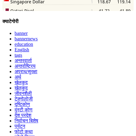
क्याटेगोरी
banner
bannernews
education
English
tags
अन्तरवार्ता
अन्तर्राष्ट्रिय
अपराध/सुरक्षा
अर्थ
खेलकुद
खेलकुद
जीवनशैली
टेक्नोलोजी
दृष्टिकोण
दृस्टी कोण
देश परदेश
निर्वाचन बिशेष
पर्यटन
फोटो कथा