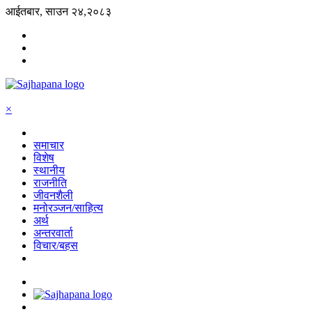
आईतबार, साउन २४,२०८३
×
समाचार
विशेष
स्थानीय
राजनीति
जीवनशैली
मनोरञ्जन/साहित्य
अर्थ
अन्तरवार्ता
विचार/बहस