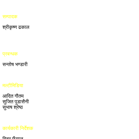
सम्पादक
श्रीकृष्ण ढकाल
प्रबन्धक
सन्तोष भण्डारी
मल्टीमिडिया
आदित गौतम
सुजित पुडासैनी
सुभाष श्रेष्ठ
कार्यकारी निर्देशक
विदुर फुँयाल