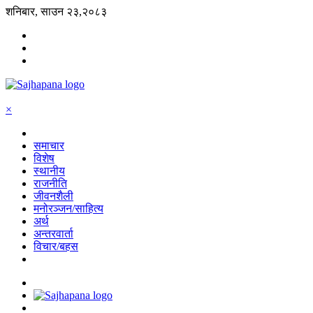
शनिबार, साउन २३,२०८३
×
समाचार
विशेष
स्थानीय
राजनीति
जीवनशैली
मनोरञ्जन/साहित्य
अर्थ
अन्तरवार्ता
विचार/बहस