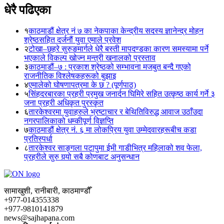
धेरै पढिएका
१
काठमाडौं क्षेत्र नं ७ का नेकपाका केन्द्रीय सदस्य ज्ञानेन्द्र मोहन
श्रेष्ठसहित दर्जनौं युवा एमाले प्रवेश
२
टोखा–छहरे सुरुङमार्गले धेरै बस्ती मापदण्डका कारण समस्यामा पर्ने
भएकाले विकल्प खोज्न मन्त्री खनालको प्रस्ताव
३
काठमाडौं–७ : प्रकाश श्रेष्ठको सम्भावना मजबुत बन्दै गएको
राजनीतिक विश्लेषकहरूको बुझाइ
४
एमालेको घोषणापत्रमा के छ ? (पूर्णपाठ)
५
सिंहदरबारका प्रहरी प्रमुख जनार्दन घिमिरे सहित उत्कृष्ठ कार्य गर्ने ३
जना प्रहरी अधिकृत पुरस्कृत
६
तारकेश्वरमा युवाहरुले भ्रष्टाचार र बेथितिविरुद्ध आवाज उठाँउदा
नगरपालिकाको धम्कीपूर्ण विज्ञप्ति
७
काठमाडौं क्षेत्र नं. ६ मा लोकप्रिय युवा उम्मेदवारहरूबीच कडा
प्रतिस्पर्धा
८
तारकेश्वर साङ्गला पटापुमा ईभी गाडीभित्र महिलाको शव फेला,
प्रहरीले सुरु गर्‍यो सबै कोणबाट अनुसन्धान
सामाखुशी, रानीबारी, काठमाण्डौँ
+977-014355338
+977-9810141879
news@sajhapana.com