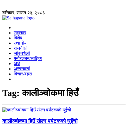
शनिबार, साउन २३, २०८३
समाचार
विशेष
स्थानीय
राजनीति
जीवनशैली
मनोरञ्जन/साहित्य
अर्थ
अन्तरवार्ता
विचार/बहस
Tag:
कालीञ्चोकमा हिउँ
कालीञ्चोकमा हिउँ खेल्न पर्यटकको घुइँचो