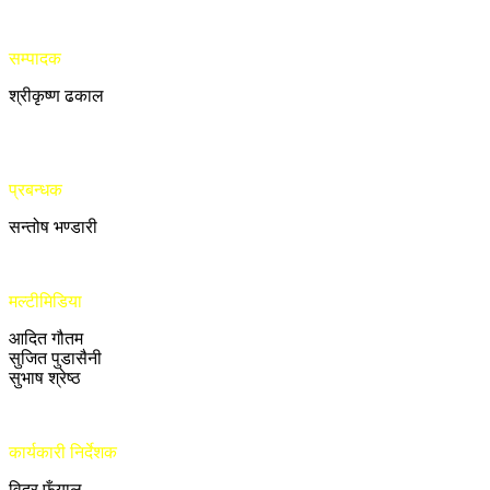
सम्पादक
श्रीकृष्ण ढकाल
प्रबन्धक
सन्तोष भण्डारी
मल्टीमिडिया
आदित गौतम
सुजित पुडासैनी
सुभाष श्रेष्ठ
कार्यकारी निर्देशक
विदुर फुँयाल