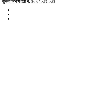
सुचना बिभाग दर्ता नं.
३०५ / ०७२-०७३