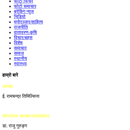
फोटो फिचर
फोटो समाचार
ब्रेकिंग न्युज
भिडियो
मनोरञ्जन/साहित्य
राजनीति
वातावरण-कृषि
विचार/बहस
विशेष
समाचार
समाज
स्थानीय
स्वास्थ्य
हाम्रो बारे
अध्यक्ष
ई. रामचन्द्र तिमिल्सिना
संस्थापक अध्यक्ष/सल्लाहकार
डा. राजु गुरुङ्ग