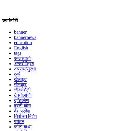
क्याटेगोरी
banner
bannernews
education
English
tags
अन्तरवार्ता
अन्तर्राष्ट्रिय
अपराध/सुरक्षा
अर्थ
खेलकुद
खेलकुद
जीवनशैली
टेक्नोलोजी
दृष्टिकोण
दृस्टी कोण
देश परदेश
निर्वाचन बिशेष
पर्यटन
फोटो कथा