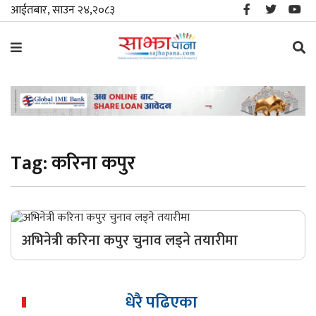
आईतबार, साउन २४,२०८३
समाचार
विशेष
Tag:
करिना कपुर
स्थानीय
राजनीति
जीवनशैली
अभिनेत्री करिना कपुर चुनाव लड्ने तयारीमा
मनोरञ्जन/
साहित्य
धेरै पढिएका