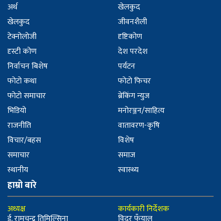
अर्थ
खेलकुद
खेलकुद
जीवनशैली
टेक्नोलोजी
दृष्टिकोण
दृस्टी कोण
देश परदेश
निर्वाचन बिशेष
पर्यटन
फोटो कथा
फोटो फिचर
फोटो समाचार
ब्रेकिंग न्युज
भिडियो
मनोरञ्जन/साहित्य
राजनीति
वातावरण-कृषि
विचार/बहस
विशेष
समाचार
समाज
स्थानीय
स्वास्थ्य
हाम्रो बारे
अध्यक्ष
कार्यकारी निर्देशक
ई. रामचन्द्र तिमिल्सिना
विदुर फुँयाल