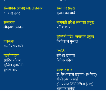
संस्थापक अध्यक्ष/सल्लाहकार
समाचार प्रमुख
डा. राजु गुरुङ्ग
सुजन बज्रचार्य
सम्पादक
बागमती प्रदेश समाचार प्रमुख
श्रीकृष्ण ढकाल
प्रनिश थापा
लुम्बिनी प्रदेश समाचार प्रमुख
प्रबन्धक
ऋिषिराज भुसाल
सन्तोष भण्डारी
रिपोर्टर
मल्टीमिडिया
रामेश्वर ढकाल
आदित गौतम
बिवेक पनेरु
सुजित पुडासैनी
सुभाष श्रेष्ठ
सल्लाहकार
डा. केशवराज खड्का (अर्थविद्)
गोपीकृष्ण प्रसाई
होमप्रसाद तिमिल्सिना (राजु)
थलमान सुवेदी
Powered by Three Star Media | © Copyright 2026, All Rights Reserved with
SajhaPana |
Design & Developed By : Resham