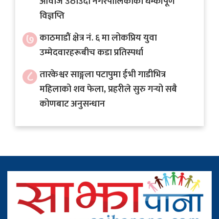
आवाज उठाँउदा नगरपालिकाको धम्कीपूर्ण
विज्ञप्ति
७
काठमाडौं क्षेत्र नं. ६ मा लोकप्रिय युवा
उम्मेदवारहरूबीच कडा प्रतिस्पर्धा
८
तारकेश्वर साङ्गला पटापुमा ईभी गाडीभित्र
महिलाको शव फेला, प्रहरीले सुरु गर्‍यो सबै
कोणबाट अनुसन्धान