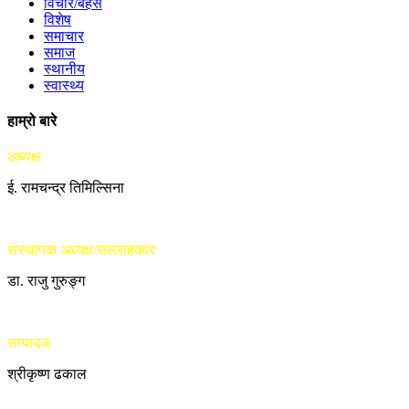
विचार/बहस
विशेष
समाचार
समाज
स्थानीय
स्वास्थ्य
हाम्रो बारे
अध्यक्ष
ई. रामचन्द्र तिमिल्सिना
संस्थापक अध्यक्ष/सल्लाहकार
डा. राजु गुरुङ्ग
सम्पादक
श्रीकृष्ण ढकाल