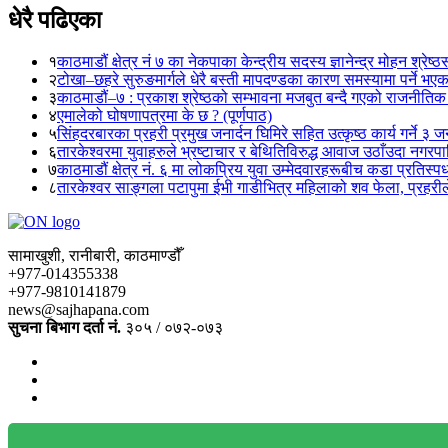
धेरै पढिएका
१
काठमाडौं क्षेत्र नं ७ का नेकपाका केन्द्रीय सदस्य ज्ञानेन्द्र मोहन श्रेष्ठ
२
टोखा–छहरे सुरुङमार्गले धेरै बस्ती मापदण्डका कारण समस्यामा पर्ने भए
३
काठमाडौं–७ : प्रकाश श्रेष्ठको सम्भावना मजबुत बन्दै गएको राजनीतिक
४
एमालेको घोषणापत्रमा के छ ? (पूर्णपाठ)
५
सिंहदरबारका प्रहरी प्रमुख जनार्दन घिमिरे सहित उत्कृष्ठ कार्य गर्ने ३ 
६
तारकेश्वरमा युवाहरुले भ्रष्टाचार र बेथितिविरुद्ध आवाज उठाँउदा नगरपालि
७
काठमाडौं क्षेत्र नं. ६ मा लोकप्रिय युवा उम्मेदवारहरूबीच कडा प्रतिस्पर्
८
तारकेश्वर साङ्गला पटापुमा ईभी गाडीभित्र महिलाको शव फेला, प्रहरीले
सामाखुशी, रानीबारी, काठमाण्डौँ
+977-014355338
+977-9810141879
news@sajhapana.com
सुचना बिभाग दर्ता नं.
३०५ / ०७२-०७३