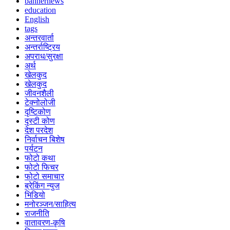
bannernews
education
English
tags
अन्तरवार्ता
अन्तर्राष्ट्रिय
अपराध/सुरक्षा
अर्थ
खेलकुद
खेलकुद
जीवनशैली
टेक्नोलोजी
दृष्टिकोण
दृस्टी कोण
देश परदेश
निर्वाचन बिशेष
पर्यटन
फोटो कथा
फोटो फिचर
फोटो समाचार
ब्रेकिंग न्युज
भिडियो
मनोरञ्जन/साहित्य
राजनीति
वातावरण-कृषि