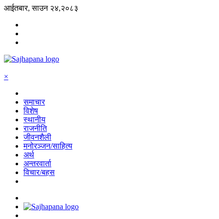
आईतबार, साउन २४,२०८३
×
समाचार
विशेष
स्थानीय
राजनीति
जीवनशैली
मनोरञ्जन/साहित्य
अर्थ
अन्तरवार्ता
विचार/बहस