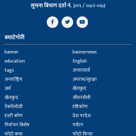
सुचना बिभाग दर्ता नं.
३०५ / ०७२-०७३
क्याटेगोरी
banner
bannernews
education
English
tags
अन्तरवार्ता
अन्तर्राष्ट्रिय
अपराध/सुरक्षा
अर्थ
खेलकुद
खेलकुद
जीवनशैली
टेक्नोलोजी
दृष्टिकोण
दृस्टी कोण
देश परदेश
निर्वाचन बिशेष
पर्यटन
फोटो कथा
फोटो फिचर