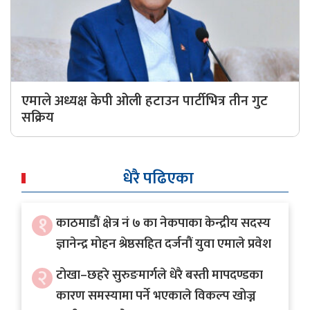
अर्थ
अन्तरवार्ता
विचार/
बहस
एमाले अध्यक्ष केपी ओली हटाउन पार्टीभित्र तीन गुट
सक्रिय
धेरै पढिएका
१
काठमाडौं क्षेत्र नं ७ का नेकपाका केन्द्रीय सदस्य
ज्ञानेन्द्र मोहन श्रेष्ठसहित दर्जनौं युवा एमाले प्रवेश
२
टोखा–छहरे सुरुङमार्गले धेरै बस्ती मापदण्डका
कारण समस्यामा पर्ने भएकाले विकल्प खोज्न