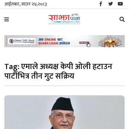
आईतबार, साउन २४,२०८३
समाचार
विशेष
Tag:
एमाले अध्यक्ष केपी ओली हटाउन
स्थानीय
पार्टीभित्र तीन गुट सक्रिय
राजनीति
जीवनशैली
मनोरञ्जन/
साहित्य