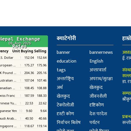
क्याटेगोरी
हाम्र
banner
bannernews
अध्यक
ई. रा
education
English
tags
अन्तरवार्ता
संस्थ
सल्ल
अन्तर्राष्ट्रिय
अपराध/सुरक्षा
डा. रा
अर्थ
खेलकुद
सम्प
खेलकुद
जीवनशैली
श्री
टेक्नोलोजी
दृष्टिकोण
दृस्टी कोण
देश परदेश
प्रबन
निर्वाचन बिशेष
पर्यटन
सन्तो