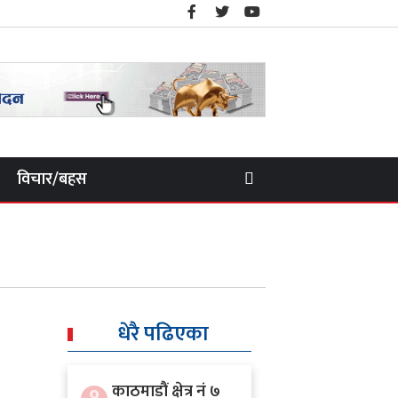
विचार/बहस
धेरै पढिएका
काठमाडौं क्षेत्र नं ७