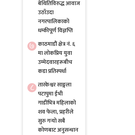
बेथितिविरुद्ध आवाज
उठाँउदा
नगरपालिकाको
धम्कीपूर्ण विज्ञप्ति
७
काठमाडौं क्षेत्र नं. ६
मा लोकप्रिय युवा
उम्मेदवारहरूबीच
कडा प्रतिस्पर्धा
तारकेश्वर साङ्गला
८
पटापुमा ईभी
गाडीभित्र महिलाको
शव फेला, प्रहरीले
सुरु गर्‍यो सबै
कोणबाट अनुसन्धान