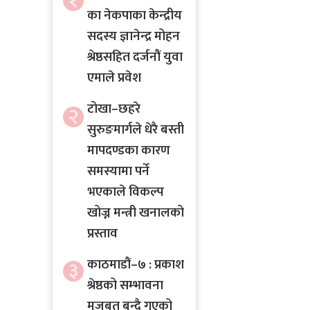
१
का नेकपाका केन्द्रीय
सदस्य ज्ञानेन्द्र मोहन
श्रेष्ठसहित दर्जनौं युवा
एमाले प्रवेश
टोखा–छहरे
२
सुरुङमार्गले धेरै बस्ती
मापदण्डका कारण
समस्यामा पर्ने
भएकाले विकल्प
खोज्न मन्त्री खनालको
प्रस्ताव
काठमाडौं–७ : प्रकाश
३
श्रेष्ठको सम्भावना
मजबुत बन्दै गएको