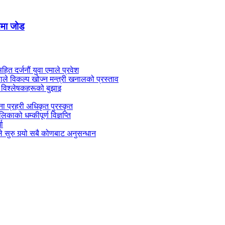
यनमा जोड
सहित दर्जनौं युवा एमाले प्रवेश
काले विकल्प खोज्न मन्त्री खनालको प्रस्ताव
 विश्लेषकहरूको बुझाइ
जना प्रहरी अधिकृत पुरस्कृत
काको धम्कीपूर्ण विज्ञप्ति
धा
 सुरु गर्‍यो सबै कोणबाट अनुसन्धान