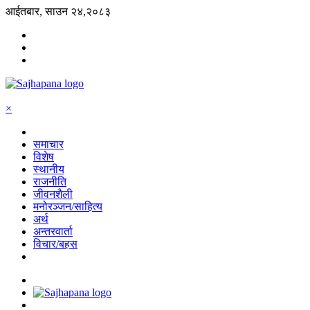
आईतबार, साउन २४,२०८३
×
समाचार
विशेष
स्थानीय
राजनीति
जीवनशैली
मनोरञ्जन/साहित्य
अर्थ
अन्तरवार्ता
विचार/बहस