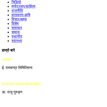
भिडियो
मनोरञ्जन/साहित्य
राजनीति
वातावरण-कृषि
विचार/बहस
विशेष
समाचार
समाज
स्थानीय
स्वास्थ्य
हाम्रो बारे
अध्यक्ष
ई. रामचन्द्र तिमिल्सिना
संस्थापक अध्यक्ष/सल्लाहकार
डा. राजु गुरुङ्ग