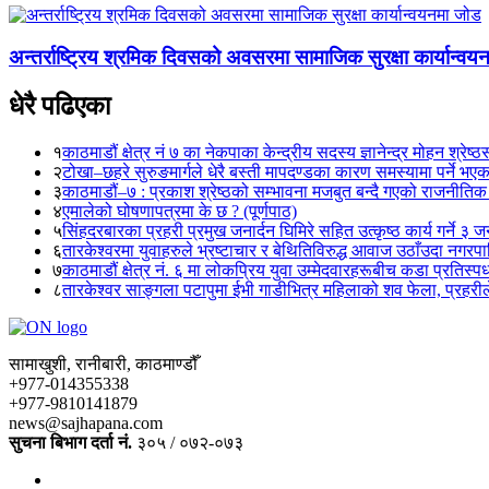
अन्तर्राष्ट्रिय श्रमिक दिवसको अवसरमा सामाजिक सुरक्षा कार्यान्व
धेरै पढिएका
१
काठमाडौं क्षेत्र नं ७ का नेकपाका केन्द्रीय सदस्य ज्ञानेन्द्र मोहन श्रेष्ठ
२
टोखा–छहरे सुरुङमार्गले धेरै बस्ती मापदण्डका कारण समस्यामा पर्ने भए
३
काठमाडौं–७ : प्रकाश श्रेष्ठको सम्भावना मजबुत बन्दै गएको राजनीतिक
४
एमालेको घोषणापत्रमा के छ ? (पूर्णपाठ)
५
सिंहदरबारका प्रहरी प्रमुख जनार्दन घिमिरे सहित उत्कृष्ठ कार्य गर्ने ३ 
६
तारकेश्वरमा युवाहरुले भ्रष्टाचार र बेथितिविरुद्ध आवाज उठाँउदा नगरपालि
७
काठमाडौं क्षेत्र नं. ६ मा लोकप्रिय युवा उम्मेदवारहरूबीच कडा प्रतिस्पर्
८
तारकेश्वर साङ्गला पटापुमा ईभी गाडीभित्र महिलाको शव फेला, प्रहरीले
सामाखुशी, रानीबारी, काठमाण्डौँ
+977-014355338
+977-9810141879
news@sajhapana.com
सुचना बिभाग दर्ता नं.
३०५ / ०७२-०७३