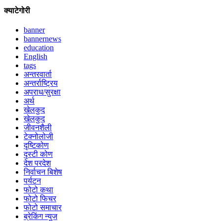
क्याटेगोरी
banner
bannernews
education
English
tags
अन्तरवार्ता
अन्तर्राष्ट्रिय
अपराध/सुरक्षा
अर्थ
खेलकुद
खेलकुद
जीवनशैली
टेक्नोलोजी
दृष्टिकोण
दृस्टी कोण
देश परदेश
निर्वाचन बिशेष
पर्यटन
फोटो कथा
फोटो फिचर
फोटो समाचार
ब्रेकिंग न्युज