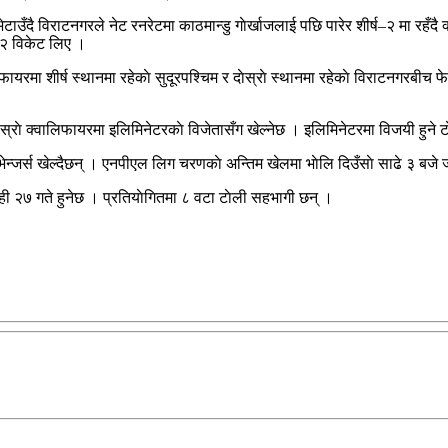
ाउँदै विराटनगरले नेट रनरेटमा काठमान्डु गाेर्खाजलाई पछि पारेर शीर्ष–२ मा रहँ
े २ विकेट लिए ।
यरमा शीर्ष स्थानमा रहेकाे सुदूरपश्चिम र दाेस्राे स्थानमा रहेकाे विराटनगरबीच फेरि 
ेस्राे क्वालिफायरमा इलिमिनेटरकाे विजेतासँग खेल्नेछ । इलिमिनेटरमा विजयी हुने टाेली
ेन्जर्स खेल्दैछन् । एनपीएल लिग चरणकाे अन्तिम खेलमा भाेलि दिउँसाे साढे ३ बजे ज
ही २७ गते हुनेछ । प्रतियाेगितमा ८ वटा टाेली सहभागी छन् ।