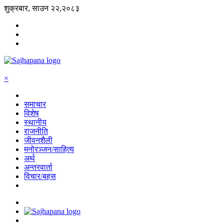
शुक्रबार, साउन २२,२०८३
×
समाचार
विशेष
स्थानीय
राजनीति
जीवनशैली
मनोरञ्जन/साहित्य
अर्थ
अन्तरवार्ता
विचार/बहस