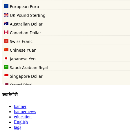
क्याटेगोरी
banner
bannernews
education
English
tags