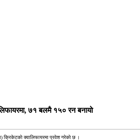
वालिफायरमा, ७१ बलमै १५० रन बनायाे
ल) क्रिकेटकाे क्वालिफायरमा प्रवेश गरेकाे छ ।