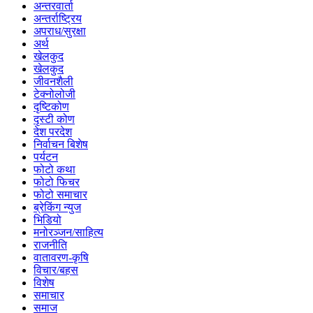
अन्तरवार्ता
अन्तर्राष्ट्रिय
अपराध/सुरक्षा
अर्थ
खेलकुद
खेलकुद
जीवनशैली
टेक्नोलोजी
दृष्टिकोण
दृस्टी कोण
देश परदेश
निर्वाचन बिशेष
पर्यटन
फोटो कथा
फोटो फिचर
फोटो समाचार
ब्रेकिंग न्युज
भिडियो
मनोरञ्जन/साहित्य
राजनीति
वातावरण-कृषि
विचार/बहस
विशेष
समाचार
समाज