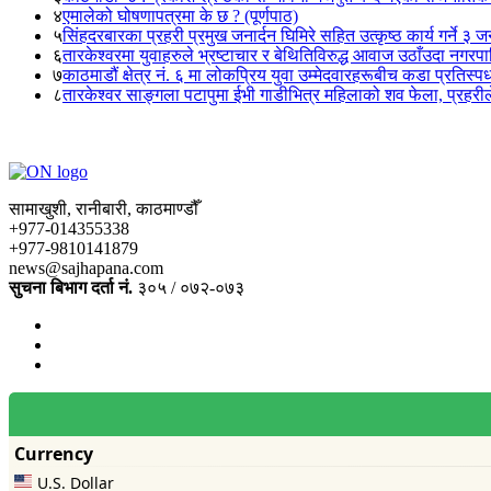
४
एमालेको घोषणापत्रमा के छ ? (पूर्णपाठ)
५
सिंहदरबारका प्रहरी प्रमुख जनार्दन घिमिरे सहित उत्कृष्ठ कार्य गर्ने ३ 
६
तारकेश्वरमा युवाहरुले भ्रष्टाचार र बेथितिविरुद्ध आवाज उठाँउदा नगरपालि
७
काठमाडौं क्षेत्र नं. ६ मा लोकप्रिय युवा उम्मेदवारहरूबीच कडा प्रतिस्पर्
८
तारकेश्वर साङ्गला पटापुमा ईभी गाडीभित्र महिलाको शव फेला, प्रहरीले
सामाखुशी, रानीबारी, काठमाण्डौँ
+977-014355338
+977-9810141879
news@sajhapana.com
सुचना बिभाग दर्ता नं.
३०५ / ०७२-०७३