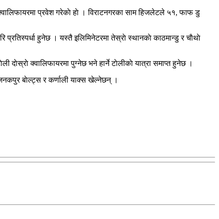
दै क्वालिफायरमा प्रवेश गरेकाे हाे । विराटनगरका साम हिजलेटले ५१, फाफ डु
प्रतिस्पर्धा हुनेछ । यस्तै इलिमिनेटरमा तेस्राे स्थानकाे काठमान्डु र चाैथाे
 दाेस्राे क्वालिफायरमा पुग्नेछ भने हार्ने टाेलीकाे यात्रा समाप्त हुनेछ ।
नकपुर बाेल्ट्स र कर्णाली याक्स खेल्नेछन् ।