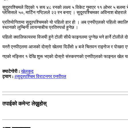
सुदूरपश्चिमले दिएकाे १ सय ४८ रनकाे लक्ष्य ५ विकेट गुमाएर ११ ओभर ५ बलमा भेट
प्लेसिसले ५०, मार्टिन गप्टिलले २२ रन बनाए । सुदूरपश्चिमका अविनाश बाेहराल
प्रतियाेगितामा सुदूरपश्चिमकाे याे पहिलाे हार हाे । अब एनपीएलकाे पहिलाे क्वालिफा
स्थानकाे लुम्बिनी लायन्सबीच प्रतिस्पर्धा हुनेछ ।
पहिलाे क्वालिफायरमा विजयी हुने टाेली सीधै फाइनलमा पुग्नेछ भने हार्ने टाेलीले दा
यस्तै एनपीएलमा आजकाे दाेस्राे खेलमा दिउँसाे ४ बजे चितवन राइनाेज र पाेखरा एभ
गएकाे मङ्सिर १ देखि शुरू भएकाे दाेस्राे संस्करणकाे एनपीएलकाे फाइनल खेल य
क्याटेगोरी :
खेलकुद
ट्याग :
#सुदूरपश्चिम विराटनगर एनपीएल
तपाईको कमेन्ट लेख्नुहोस्