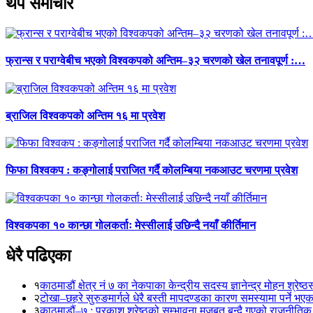
थप समाचार
फ्रान्स र पराग्वेबीच भएको विश्वकपको अन्तिम–३२ चरणको खेल तनावपूर्ण :…
ब्राजिल विश्वकपको अन्तिम १६ मा प्रवेश
फिफा विश्वकप : कङ्गोलाई पराजित गर्दै कोलम्बिया नकआउट चरणमा प्रवेश
विश्वकपका १० कान्छा गोलकर्ताः मेस्सीलाई उछिन्दै नयाँ कीर्तिमान
धेरै पढिएका
१
काठमाडौं क्षेत्र नं ७ का नेकपाका केन्द्रीय सदस्य ज्ञानेन्द्र मोहन श्रेष्ठ
२
टोखा–छहरे सुरुङमार्गले धेरै बस्ती मापदण्डका कारण समस्यामा पर्ने भए
३
काठमाडौं–७ : प्रकाश श्रेष्ठको सम्भावना मजबुत बन्दै गएको राजनीतिक