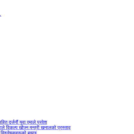
सहित दर्जनौं युवा एमाले प्रवेश
काले विकल्प खोज्न मन्त्री खनालको प्रस्ताव
 विश्लेषकहरूको बुझाइ