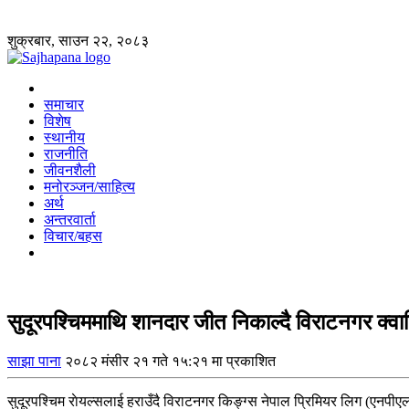
शुक्रबार, साउन २२, २०८३
समाचार
विशेष
स्थानीय
राजनीति
जीवनशैली
मनोरञ्जन/साहित्य
अर्थ
अन्तरवार्ता
विचार/बहस
सुदूरपश्चिममाथि शानदार जीत निकाल्दै विराटनगर क्
साझा पाना
२०८२ मंसीर २१ गते १५:२१ मा प्रकाशित
सुदूरपश्चिम राेयल्सलाई हराउँदै विराटनगर किङ्ग्स नेपाल प्रिमियर लिग (एनपीए