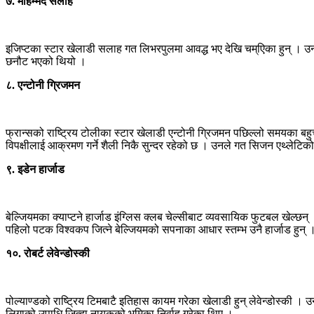
७. मोहम्मद सलाह
इजिप्टका स्टार खेलाडी सलाह गत लिभरपुलमा आवद्ध भए देखि चम्एिका हुन् । उ
छनौट भएको थियो ।
८. एन्टोनी ग्रिजमन
फ्रान्सको राष्ट्रिय टोलीका स्टार खेलाडी एन्टोनी ग्रिजमन पछिल्लो समयका बहुच
विपक्षीलाई आक्रमण गर्ने शैली निकै सुन्दर रहेको छ । उनले गत सिजन एथ्लेटिक
९. इडेन हार्जाड
बेल्जियमका क्याप्टने हार्जाड इंग्लिस क्लब चेल्सीबाट व्यवसायिक फुटबल खेल्
पहिलो पटक विश्वकप जित्ने बेल्जियमको सपनाका आधार स्तम्भ उनै हार्जाड हुन् 
१०. रोबर्ट लेवेन्डोस्की
पोल्याण्डको राष्ट्रिय टिमबाटै इतिहास कायम गरेका खेलाडी हुन् लेवेन्डोस्की । 
लिगाको उपाधि जित्दा नायकको भूमिका निर्वाह गरेका थिए ।