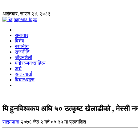
आईतबार, साउन २४, २०८३
समाचार
विशेष
स्थानीय
राजनीति
जीवनशैली
मनोरञ्जन/साहित्य
अर्थ
अन्तरवार्ता
विचार/बहस
यि हुनविश्वकप अघि ५० उत्कृष्ट खेलाडीको , मेस्सी न
साझापाना
२०७६ जेठ २ गते ०५:३५ मा प्रकाशित