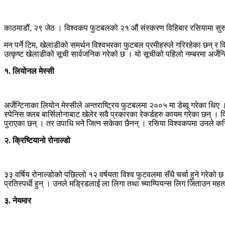
काठमाडौं, २९ जेठ । विश्वकप फुटबलको २१ औं संस्करण विहिबार रसियामा सुरु 
मन पर्ने टिम, खेलाडीको समर्थन विश्वभरका फुटबल प्रमीहरुले गरिरहेका छन् र व
उत्कृष्ट खेलाडीको सूची सार्वजनिक गरेको छ । यो सूचीको पहिलो नम्बरमा अर्जेन्ट
१. लियोनल मेस्सी
अर्जेन्टिनाका लियोन मेस्सीले अन्तराष्ट्रिय फुटबलमा २००५ मा डेब्यू गरे
स्पेनिस क्लब बार्सिलोनाबाट खेलेर सवै प्रकारका रेकर्डहरु कायम गरेका छन् । व
पुराएका छन् । तर उपाधि भने जित्न सकेका छैनन् । रसिया विश्वकपमा उनले करि
२. क्रिष्टियानो रोनाल्डो
३३ वर्षिय रोनाल्डोको पछिल्लो १२ वर्षयता विश्व फुटवलमा सँधै चर्चा हुने गर
प्रतिस्पर्धी हुन् । उनले मड्रिडलाई ला लिगा तथा च्याम्पियन्स लिग जिताउन महत्व
३. नेयमार