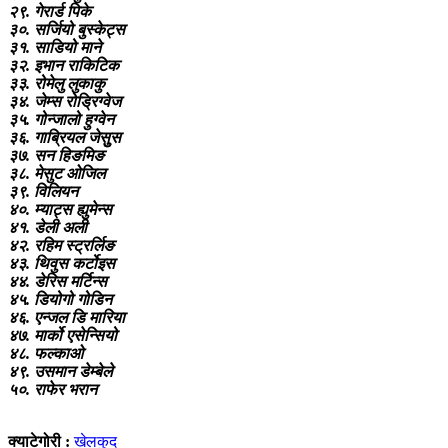
२९. गेरार्ड पिके
३०. सर्जियो बुस्केट्स
३१. साडियो माने
३२. इभान राकिटिक
३३. रोमेलु लुकाकु
३४. जेम्स रोड्रिग्वेज
३५. गोन्जालो हुग्वेन
३६. गाब्रियल जेसुुस
३७. सन हिङमिङ
३८. मेसुट ओजिल
३९. विलियन
४०. म्याट्स ह्युमेन्स
४१. डेली अली
४२. रहिम स्ट्रर्लिङ
४३. थिवुस कर्टोइस
४४. डेरिस मर्टिन्स
४५. डियोगो गोडिन
४६. एन्जल डि मारिया
४७. मार्को एसेन्सियो
४८. फल्काओ
४९. उसमान डेम्बेले
५०. राफेर भरान
क्याटेगोरी :
खेलकुद