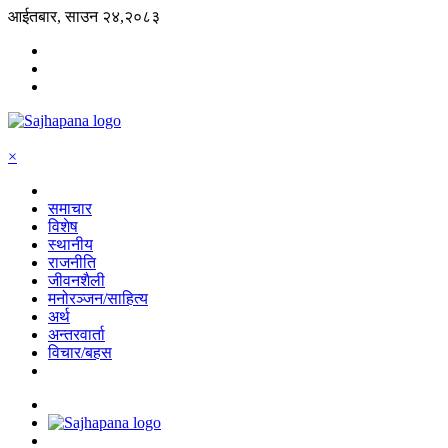
आईतबार, साउन २४,२०८३
×
समाचार
विशेष
स्थानीय
राजनीति
जीवनशैली
मनोरञ्जन/साहित्य
अर्थ
अन्तरवार्ता
विचार/बहस