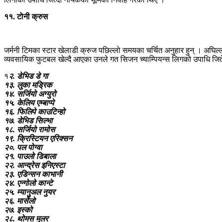
११. टोनी क्रुस
जर्मनी टिमका स्टार खेलाडी क्रुज पछिल्लो समयका चर्चित अनुहार हुन् । अघिल
व्यवसायिक फुटबल खेल्दै आएका उनले गत सिजन च्याम्पियन्स लिगको उपाधि जिते
१
२. डेभिड डे गा
१३. लुका मड्रिक
१४. सर्जियो अग्युरो
१५. केलिय एम्बाप्पे
१६. फिलिपे काउटिन्हो
१७. डेभिड सिल्भा
१८. सर्जियो रामोस
१९. क्रिस्टियन एरिक्सन
२०. पल पोग्वा
२१. पाउलो डिबाला
२२. आन्द्रेस इनिएस्टा
२३. एडिन्सन काभानी
२४. एन्गोलो कान्टे
२५. म्यानुअल नुयर
२६. मार्सेलो
२७. इस्को
२८. थोमस मुलर