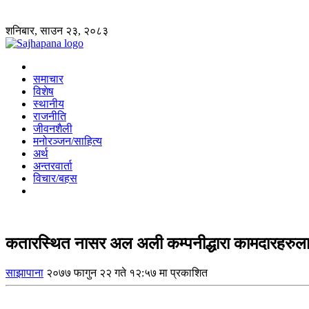
शनिबार, साउन २३, २०८३
समाचार
विशेष
स्थानीय
राजनीति
जीवनशैली
मनोरञ्जन/साहित्य
अर्थ
अन्तरवार्ता
विचार/बहस
कतारस्थित नासर अल अली कम्पनीद्धारा कामदारहरुलाई
साझापाना
२०७७ फागुन २२ गते १२:५७ मा प्रकाशित