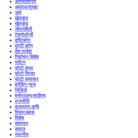
अन्तर्राष्ट्रिय
अपराध/सुरक्षा
अर्थ
खेलकुद
खेलकुद
जीवनशैली
टेक्नोलोजी
दृष्टिकोण
दृस्टी कोण
देश परदेश
निर्वाचन बिशेष
पर्यटन
फोटो कथा
फोटो फिचर
फोटो समाचार
ब्रेकिंग न्युज
भिडियो
मनोरञ्जन/साहित्य
राजनीति
वातावरण-कृषि
विचार/बहस
विशेष
समाचार
समाज
स्थानीय