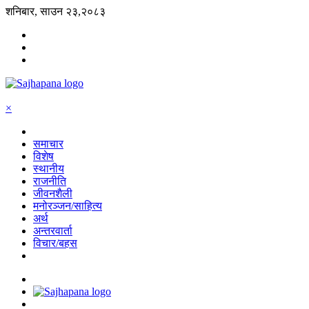
शनिबार, साउन २३,२०८३
×
समाचार
विशेष
स्थानीय
राजनीति
जीवनशैली
मनोरञ्जन/साहित्य
अर्थ
अन्तरवार्ता
विचार/बहस