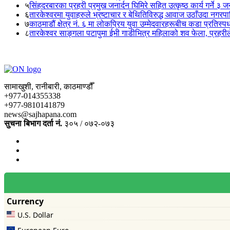
५
सिंहदरबारका प्रहरी प्रमुख जनार्दन घिमिरे सहित उत्कृष्ठ कार्य गर्ने ३ 
६
तारकेश्वरमा युवाहरुले भ्रष्टाचार र बेथितिविरुद्ध आवाज उठाँउदा नगरपालि
७
काठमाडौं क्षेत्र नं. ६ मा लोकप्रिय युवा उम्मेदवारहरूबीच कडा प्रतिस्पर्
८
तारकेश्वर साङ्गला पटापुमा ईभी गाडीभित्र महिलाको शव फेला, प्रहरीले
सामाखुशी, रानीबारी, काठमाण्डौँ
+977-014355338
+977-9810141879
news@sajhapana.com
सुचना बिभाग दर्ता नं.
३०५ / ०७२-०७३