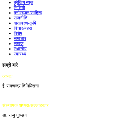
ब्रेकिंग न्युज
भिडियो
मनोरञ्जन/साहित्य
राजनीति
वातावरण-कृषि
विचार/बहस
विशेष
समाचार
समाज
स्थानीय
स्वास्थ्य
हाम्रो बारे
अध्यक्ष
ई. रामचन्द्र तिमिल्सिना
संस्थापक अध्यक्ष/सल्लाहकार
डा. राजु गुरुङ्ग