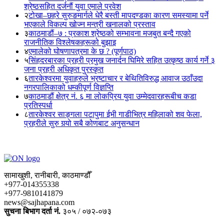
श्रेष्ठसहित दर्जनौं युवा एमाले प्रवेश
२
टोखा–छहरे सुरुङमार्गले धेरै बस्ती मापदण्डका कारण समस्यामा पर्ने
भएकाले विकल्प खोज्न मन्त्री खनालको प्रस्ताव
३
काठमाडौं–७ : प्रकाश श्रेष्ठको सम्भावना मजबुत बन्दै गएको
राजनीतिक विश्लेषकहरूको बुझाइ
४
एमालेको घोषणापत्रमा के छ ? (पूर्णपाठ)
५
सिंहदरबारका प्रहरी प्रमुख जनार्दन घिमिरे सहित उत्कृष्ठ कार्य गर्ने ३
जना प्रहरी अधिकृत पुरस्कृत
६
तारकेश्वरमा युवाहरुले भ्रष्टाचार र बेथितिविरुद्ध आवाज उठाँउदा
नगरपालिकाको धम्कीपूर्ण विज्ञप्ति
७
काठमाडौं क्षेत्र नं. ६ मा लोकप्रिय युवा उम्मेदवारहरूबीच कडा
प्रतिस्पर्धा
८
तारकेश्वर साङ्गला पटापुमा ईभी गाडीभित्र महिलाको शव फेला,
प्रहरीले सुरु गर्‍यो सबै कोणबाट अनुसन्धान
सामाखुशी, रानीबारी, काठमाण्डौँ
+977-014355338
+977-9810141879
news@sajhapana.com
सुचना बिभाग दर्ता नं.
३०५ / ०७२-०७३