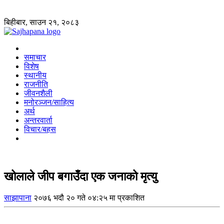
बिहीबार, साउन २१, २०८३
समाचार
विशेष
स्थानीय
राजनीति
जीवनशैली
मनोरञ्जन/साहित्य
अर्थ
अन्तरवार्ता
विचार/बहस
खोलाले जीप बगाउँदा एक जनाको मृत्यु
साझापाना
२०७६ भदौ २० गते ०४:२५ मा प्रकाशित