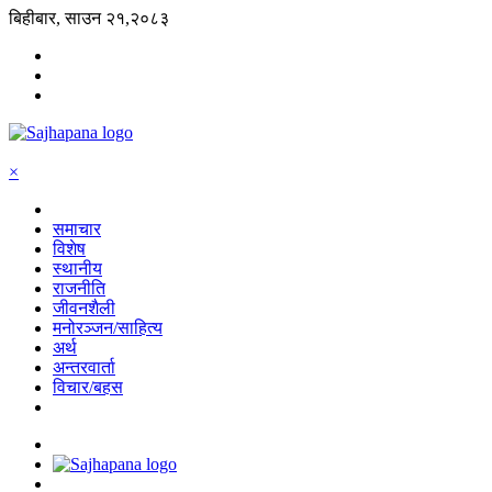
बिहीबार, साउन २१,२०८३
×
समाचार
विशेष
स्थानीय
राजनीति
जीवनशैली
मनोरञ्जन/साहित्य
अर्थ
अन्तरवार्ता
विचार/बहस