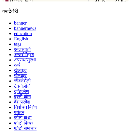
क्याटेगोरी
banner
bannernews
education
English
tags
अन्तरवार्ता
अन्तर्राष्ट्रिय
अपराध/सुरक्षा
अर्थ
खेलकुद
खेलकुद
जीवनशैली
टेक्नोलोजी
दृष्टिकोण
दृस्टी कोण
देश परदेश
निर्वाचन बिशेष
पर्यटन
फोटो कथा
फोटो फिचर
फोटो समाचार