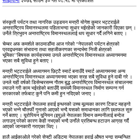
साझापाना
२०७६ साउन ३० गते ०८:५८ मा प्रकाशित
संस्कृती पर्यटन तथा नागरिक उड्डयन मन्त्री योगेश कुमार भट्टराईले
अन्तराष्ट्रिय विमानस्थलमा पहिलाभन्दा सुधार भईरहेको जानकारी दिएका छन् ।
उनँले त्रिभुवन अन्तराष्ट्रिय विमानस्थललाई थप सुधार गर्दै लगिने बताए ।
चेम्बर अफ कमर्शले काठमाडौंमा आज गरेको “नेपालको पर्यटन क्षेत्रको
प्रवद्र्धनका संभावना तथा सहजीकरणका सन्दर्भमा निजी क्षेत्रको
भूमिका’’बिषयक कार्यक्रममा उनले अन्तर्राष्ट्रिय विमानस्थल अध्यागमनमा
भएका सबै सुविधा हुने बताए ।
मन्त्री भट्टराईले अध्यागमन छिट्टै स्मार्ट बनाउँदै स्मार्ट अध्यागमनमा अन्य
अन्तर्राष्ट्रिय विमानस्थल अध्यागमनमा भएका सरह सबै सुविधा हुने दाबी गरे ।
उनले यही वर्षको डिसेम्बरसम्म गौतम बुद्ध अन्तर्राष्ट्रिय विमानस्थल संचालनमा
ल्याउने गरी काम भईरहेको बताउँदै समयमै विमानस्थल निर्माण सम्पन्न गर्न
सरकारको तर्फबाट कुनै पनि कमी हुन नदिएको जनाए ।
मन्त्री भट्टराईले नेपालमा हवाई इन्धनको उच्च मूल्यका कारण टिकट महङ्गो
भएको भन्ने चौतर्फी गुनासो आएको भन्दै यसको समाधानका लागि छलफल सुरु
गर्ने बताए । यूरोपियन यूनियन (इयु)ले नेपालका विमान कम्पनीलाई बन्देज
लगाउनु परेको कारण केही नभएको भन्दै उनाँले प्रतिबन्ध हटाउन आग्रह गर्दै
आएको जानकारी गराएका थिए ।
हालै आईकाओले गरेको सेफ्टी अडिटमा नेपालका हवाई औषत भन्दा सम्बन्धित