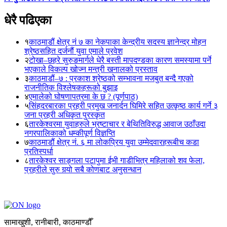
धेरै पढिएका
१
काठमाडौं क्षेत्र नं ७ का नेकपाका केन्द्रीय सदस्य ज्ञानेन्द्र मोहन
श्रेष्ठसहित दर्जनौं युवा एमाले प्रवेश
२
टोखा–छहरे सुरुङमार्गले धेरै बस्ती मापदण्डका कारण समस्यामा पर्ने
भएकाले विकल्प खोज्न मन्त्री खनालको प्रस्ताव
३
काठमाडौं–७ : प्रकाश श्रेष्ठको सम्भावना मजबुत बन्दै गएको
राजनीतिक विश्लेषकहरूको बुझाइ
४
एमालेको घोषणापत्रमा के छ ? (पूर्णपाठ)
५
सिंहदरबारका प्रहरी प्रमुख जनार्दन घिमिरे सहित उत्कृष्ठ कार्य गर्ने ३
जना प्रहरी अधिकृत पुरस्कृत
६
तारकेश्वरमा युवाहरुले भ्रष्टाचार र बेथितिविरुद्ध आवाज उठाँउदा
नगरपालिकाको धम्कीपूर्ण विज्ञप्ति
७
काठमाडौं क्षेत्र नं. ६ मा लोकप्रिय युवा उम्मेदवारहरूबीच कडा
प्रतिस्पर्धा
८
तारकेश्वर साङ्गला पटापुमा ईभी गाडीभित्र महिलाको शव फेला,
प्रहरीले सुरु गर्‍यो सबै कोणबाट अनुसन्धान
सामाखुशी, रानीबारी, काठमाण्डौँ