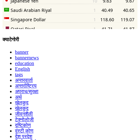
क्याटेगोरी
banner
bannernews
education
English
tags
अन्तरवार्ता
अन्तर्राष्ट्रिय
अपराध/सुरक्षा
अर्थ
खेलकुद
खेलकुद
जीवनशैली
टेक्नोलोजी
दृष्टिकोण
दृस्टी कोण
देश परदेश