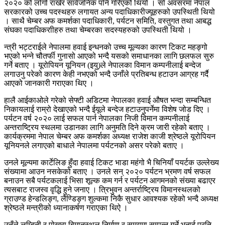
२०२० को लोगो राखेर सार्वजनिक पनि गरिएको थियो । सो अवसरमा नेपाल
सरकारको उच्च पदस्थहरु लगायत अन्य पदाधिकारीज्यूहरुको उपस्थिती थियो
। साथै चेम्बर अफ कमर्शका पदाधिकारी, पर्यटन समिति, वस्तुगत तथा आबद्ध
संघका पदाधिकराीहरु तथा चेम्बरका सदस्यहरुको उपस्थिती थियो ।
न्त्री भट्टराईले नेपालमा हवाई इन्धनको उच्च मूल्यका कारण टिकट महङ्गो
भएको भन्ने चौतर्फी गुनासो आएको भन्दै यसको समाधानका लागि छलफल सुरु
गर्ने बताए । यूरोपियन यूनियन (इयु)ले नेपालका विमान कम्पनीलाई बन्देज
लगाउनु परेको कारण केही नभएको भन्दै उनाँले प्रतिबन्ध हटाउन आग्रह गर्दै
आएको जानकारी गराएका थिए ।
हालै आईकाओले गरेको सेफ्टी अडिटमा नेपालका हवाई औषत भन्दा सम्बन्धित
निकायलाई राम्रो देखाएको भन्दै ईयूले बन्देज हटाउनुपर्नेमा विशेष जोड दिए ।
पर्यटन वर्ष २०२० लाई सफल पार्न नेपालका निजी विमान कम्पनीलाई
अन्तराष्ट्रिय स्थलमा उडानका लागि अनुमति दिने क्रम जारी रहेको बताए ।
कार्यक्रममा नेपाल चेम्बर अफ कमर्शका अध्यक्ष राजेश काजी श्रेष्ठले यूरोपियन
यूनियनले लगाएको बाधाले नेपालमा पर्यटनको असर परेको बताए ।
उनले मूल्यमा कार्टेलिङ हुँदा हवाई टिकट भाडा महंगो भै चिनियाँ पयर्टक उल्लेख्य
संख्यामा आउन नसकेको बताए । उनले सन् २०२० पर्यटन भ्रमण वर्ष सफल
बनाउन सबै पर्यटकलाई भिसा शूल्क कम गर्न र पर्यटन आगमनको संख्या बढाएर
त्यसबाट राजस्व वृद्धि हुने जनाए । त्रिभुवन अन्तर्राष्ट्रिय विमानस्थलको
ग्राउण्ड हेन्डलिङ्ग, लैण्डिङ्ग शुल्कमा निकै सुधार आवश्यक रहेको भन्दै अध्यक्ष
श्रेष्ठले मन्त्रीको ध्यानाकर्षण गराएका थिऐ ।
उनँले लुम्बिनी र पोखरा बिमानस्थल निर्माण र समयमा सम्पन्न गर्ने भनाई प्रति