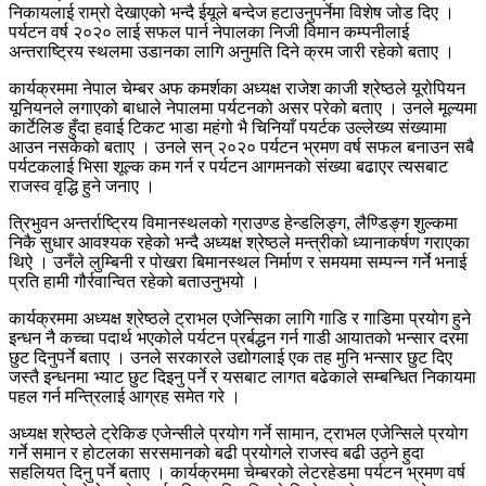
निकायलाई राम्रो देखाएको भन्दै ईयूले बन्देज हटाउनुपर्नेमा विशेष जोड दिए ।
पर्यटन वर्ष २०२० लाई सफल पार्न नेपालका निजी विमान कम्पनीलाई
अन्तराष्ट्रिय स्थलमा उडानका लागि अनुमति दिने क्रम जारी रहेको बताए ।
कार्यक्रममा नेपाल चेम्बर अफ कमर्शका अध्यक्ष राजेश काजी श्रेष्ठले यूरोपियन
यूनियनले लगाएको बाधाले नेपालमा पर्यटनको असर परेको बताए । उनले मूल्यमा
कार्टेलिङ हुँदा हवाई टिकट भाडा महंगो भै चिनियाँ पयर्टक उल्लेख्य संख्यामा
आउन नसकेको बताए । उनले सन् २०२० पर्यटन भ्रमण वर्ष सफल बनाउन सबै
पर्यटकलाई भिसा शूल्क कम गर्न र पर्यटन आगमनको संख्या बढाएर त्यसबाट
राजस्व वृद्धि हुने जनाए ।
त्रिभुवन अन्तर्राष्ट्रिय विमानस्थलको ग्राउण्ड हेन्डलिङ्ग, लैण्डिङ्ग शुल्कमा
निकै सुधार आवश्यक रहेको भन्दै अध्यक्ष श्रेष्ठले मन्त्रीको ध्यानाकर्षण गराएका
थिऐ । उनँले लुम्बिनी र पोखरा बिमानस्थल निर्माण र समयमा सम्पन्न गर्ने भनाई
प्रति हामी गौर्रवान्वित रहेको बताउनुभयो ।
कार्यक्रममा अध्यक्ष श्रेष्ठले ट्राभल एजेन्सिका लागि गाडि र गाडिमा प्रयोग हुने
इन्धन नै कच्चा पदार्थ भएकोले पर्यटन प्रर्बद्धन गर्न गाडी आयातको भन्सार दरमा
छुट दिनुपर्ने बताए । उनले सरकारले उद्योगलाई एक तह मुनि भन्सार छुट दिए
जस्तै इन्धनमा भ्याट छुट दिइनु पर्ने र यसबाट लागत बढेकाले सम्बन्धित निकायमा
पहल गर्न मन्त्रिलाई आग्रह समेत गरे ।
अध्यक्ष श्रेष्ठले ट्रेकिङ एजेन्सीले प्रयोग गर्ने सामान, ट्राभल एजेन्सिले प्रयोग
गर्ने समान र होटलका सरसमानको बढी प्रयोगले राजस्व बढी उठ्ने हुदा
सहलियत दिनु पर्ने बताए । कार्यक्रममा चेम्बरको लेटरहेडमा पर्यटन भ्रमण वर्ष