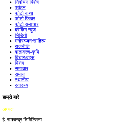
निर्वाचन बिशेष
पर्यटन
फोटो कथा
फोटो फिचर
फोटो समाचार
ब्रेकिंग न्युज
भिडियो
मनोरञ्जन/साहित्य
राजनीति
वातावरण-कृषि
विचार/बहस
विशेष
समाचार
समाज
स्थानीय
स्वास्थ्य
हाम्रो बारे
अध्यक्ष
ई. रामचन्द्र तिमिल्सिना