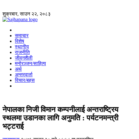
शुक्रबार, साउन २२, २०८३
समाचार
विशेष
स्थानीय
राजनीति
जीवनशैली
मनोरञ्जन/साहित्य
अर्थ
अन्तरवार्ता
विचार/बहस
नेपालका निजी विमान कम्पनीलाई अन्तराष्ट्रिय
स्थलमा उडानका लागि अनुमति : पर्यटनमन्त्री
भट्टराई