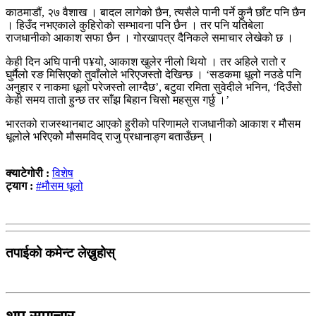
काठमाडौं, २७ वैशाख । बादल लागेको छैन, त्यसैले पानी पर्ने कुनै छाँट पनि छैन
। हिउँद नभएकाले कुहिरोको सम्भावना पनि छैन । तर पनि यतिबेला
राजधानीको आकाश सफा छैन । गोरखापत्र दैनिकले समाचार लेखेको छ ।
केही दिन अघि पानी प¥यो, आकाश खुलेर नीलो थियो । तर अहिले रातो र
घुर्मैलो रङ मिसिएको तुवाँलोले भरिएजस्तो देखिन्छ । ‘सडकमा धूलो नउडे पनि
अनुहार र नाकमा धूलो परेजस्तो लाग्दैछ’, बटुवा रमिता सुवेदीले भनिन, ‘दिउँसो
केही समय तातो हुन्छ तर साँझ बिहान चिसो महसुस गर्छु ।’
भारतको राजस्थानबाट आएको हुरीको परिणामले राजधानीको आकाश र मौसम
धूलोले भरिएकोे मौसमविद् राजु प्रधानाङ्ग बताउँछन् ।
क्याटेगोरी :
विशेष
ट्याग :
#मौसम धूलो
तपाईको कमेन्ट लेख्नुहोस्