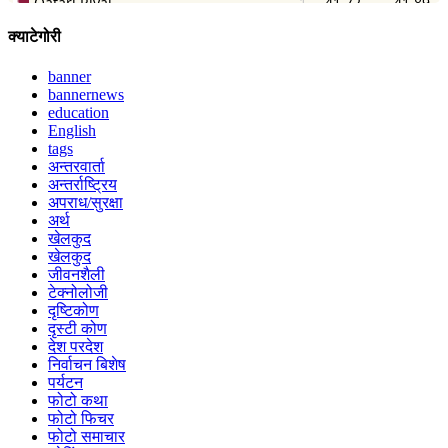
क्याटेगोरी
banner
bannernews
education
English
tags
अन्तरवार्ता
अन्तर्राष्ट्रिय
अपराध/सुरक्षा
अर्थ
खेलकुद
खेलकुद
जीवनशैली
टेक्नोलोजी
दृष्टिकोण
दृस्टी कोण
देश परदेश
निर्वाचन बिशेष
पर्यटन
फोटो कथा
फोटो फिचर
फोटो समाचार