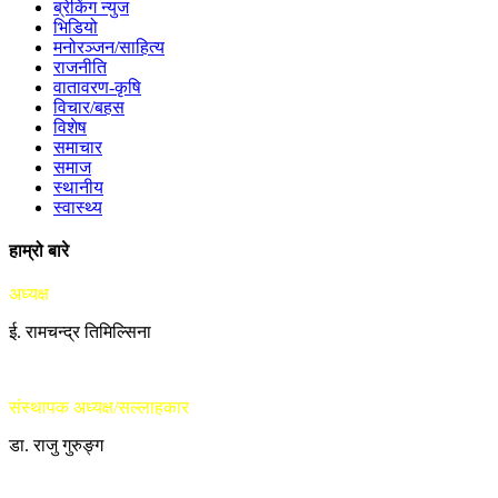
ब्रेकिंग न्युज
भिडियो
मनोरञ्जन/साहित्य
राजनीति
वातावरण-कृषि
विचार/बहस
विशेष
समाचार
समाज
स्थानीय
स्वास्थ्य
हाम्रो बारे
अध्यक्ष
ई. रामचन्द्र तिमिल्सिना
संस्थापक अध्यक्ष/सल्लाहकार
डा. राजु गुरुङ्ग