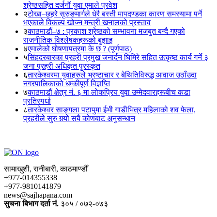
श्रेष्ठसहित दर्जनौं युवा एमाले प्रवेश
२
टोखा–छहरे सुरुङमार्गले धेरै बस्ती मापदण्डका कारण समस्यामा पर्ने
भएकाले विकल्प खोज्न मन्त्री खनालको प्रस्ताव
३
काठमाडौं–७ : प्रकाश श्रेष्ठको सम्भावना मजबुत बन्दै गएको
राजनीतिक विश्लेषकहरूको बुझाइ
४
एमालेको घोषणापत्रमा के छ ? (पूर्णपाठ)
५
सिंहदरबारका प्रहरी प्रमुख जनार्दन घिमिरे सहित उत्कृष्ठ कार्य गर्ने ३
जना प्रहरी अधिकृत पुरस्कृत
६
तारकेश्वरमा युवाहरुले भ्रष्टाचार र बेथितिविरुद्ध आवाज उठाँउदा
नगरपालिकाको धम्कीपूर्ण विज्ञप्ति
७
काठमाडौं क्षेत्र नं. ६ मा लोकप्रिय युवा उम्मेदवारहरूबीच कडा
प्रतिस्पर्धा
८
तारकेश्वर साङ्गला पटापुमा ईभी गाडीभित्र महिलाको शव फेला,
प्रहरीले सुरु गर्‍यो सबै कोणबाट अनुसन्धान
सामाखुशी, रानीबारी, काठमाण्डौँ
+977-014355338
+977-9810141879
news@sajhapana.com
सुचना बिभाग दर्ता नं.
३०५ / ०७२-०७३