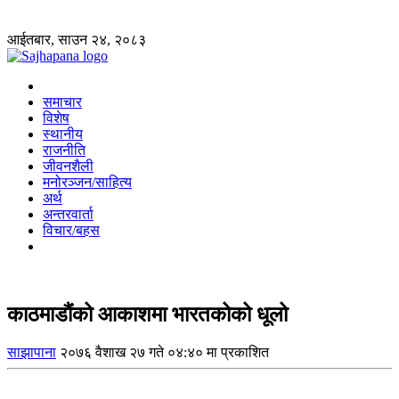
आईतबार, साउन २४, २०८३
समाचार
विशेष
स्थानीय
राजनीति
जीवनशैली
मनोरञ्जन/साहित्य
अर्थ
अन्तरवार्ता
विचार/बहस
काठमाडौंको आकाशमा भारतकोको धूलो
साझापाना
२०७६ वैशाख २७ गते ०४:४० मा प्रकाशित