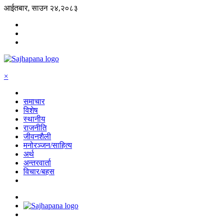
आईतबार, साउन २४,२०८३
×
समाचार
विशेष
स्थानीय
राजनीति
जीवनशैली
मनोरञ्जन/साहित्य
अर्थ
अन्तरवार्ता
विचार/बहस