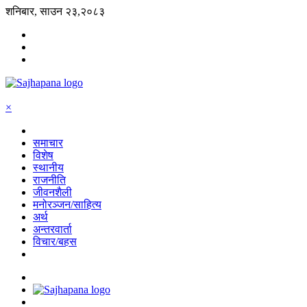
शनिबार, साउन २३,२०८३
×
समाचार
विशेष
स्थानीय
राजनीति
जीवनशैली
मनोरञ्जन/साहित्य
अर्थ
अन्तरवार्ता
विचार/बहस