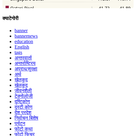
क्याटेगोरी
banner
bannernews
education
English
tags
अन्तरवार्ता
अन्तर्राष्ट्रिय
अपराध/सुरक्षा
अर्थ
खेलकुद
खेलकुद
जीवनशैली
टेक्नोलोजी
दृष्टिकोण
दृस्टी कोण
देश परदेश
निर्वाचन बिशेष
पर्यटन
फोटो कथा
फोटो फिचर