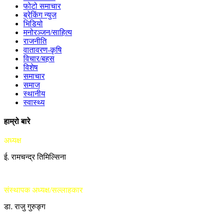
फोटो समाचार
ब्रेकिंग न्युज
भिडियो
मनोरञ्जन/साहित्य
राजनीति
वातावरण-कृषि
विचार/बहस
विशेष
समाचार
समाज
स्थानीय
स्वास्थ्य
हाम्रो बारे
अध्यक्ष
ई. रामचन्द्र तिमिल्सिना
संस्थापक अध्यक्ष/सल्लाहकार
डा. राजु गुरुङ्ग