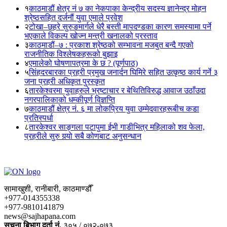
१
काठमाडौं क्षेत्र नं ७ का नेकपाका केन्द्रीय सदस्य ज्ञानेन्द्र मोहन
श्रेष्ठसहित दर्जनौं युवा एमाले प्रवेश
२
टोखा–छहरे सुरुङमार्गले धेरै बस्ती मापदण्डका कारण समस्यामा पर्ने
भएकाले विकल्प खोज्न मन्त्री खनालको प्रस्ताव
३
काठमाडौं–७ : प्रकाश श्रेष्ठको सम्भावना मजबुत बन्दै गएको
राजनीतिक विश्लेषकहरूको बुझाइ
४
एमालेको घोषणापत्रमा के छ ? (पूर्णपाठ)
५
सिंहदरबारका प्रहरी प्रमुख जनार्दन घिमिरे सहित उत्कृष्ठ कार्य गर्ने ३
जना प्रहरी अधिकृत पुरस्कृत
६
तारकेश्वरमा युवाहरुले भ्रष्टाचार र बेथितिविरुद्ध आवाज उठाँउदा
नगरपालिकाको धम्कीपूर्ण विज्ञप्ति
७
काठमाडौं क्षेत्र नं. ६ मा लोकप्रिय युवा उम्मेदवारहरूबीच कडा
प्रतिस्पर्धा
८
तारकेश्वर साङ्गला पटापुमा ईभी गाडीभित्र महिलाको शव फेला,
प्रहरीले सुरु गर्‍यो सबै कोणबाट अनुसन्धान
सामाखुशी, रानीबारी, काठमाण्डौँ
+977-014355338
+977-9810141879
news@sajhapana.com
सुचना बिभाग दर्ता नं.
३०५ / ०७२-०७३